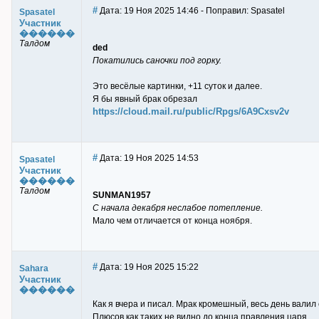
#
Дата: 19 Ноя 2025 14:46 - Поправил: Spasatel
Spasatel
Участник
������
Талдом
ded
Покатились саночки под горку.
Это весёлые картинки, +11 суток и далее.
Я бы явный брак обрезал
https://cloud.mail.ru/public/Rpgs/6A9Cxsv2v
#
Дата: 19 Ноя 2025 14:53
Spasatel
Участник
������
Талдом
SUNMAN1957
С начала декабря неслабое потепление.
Мало чем отличается от конца ноября.
#
Дата: 19 Ноя 2025 15:22
Sahara
Участник
������
Как я вчера и писал. Мрак кромешный, весь день валил
Плюсов как таких не видно до конца правления царя.