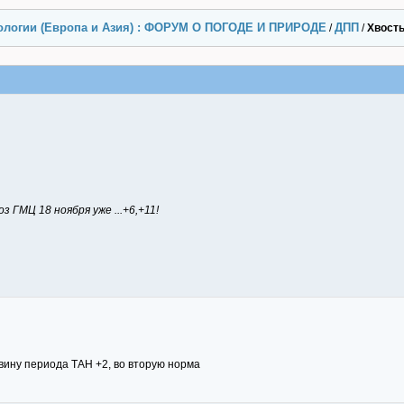
ологии (Европа и Азия) : ФОРУМ О ПОГОДЕ И ПРИРОДЕ
ДПП
/
/
Хвост
 ГМЦ 18 ноября уже ...+6,+11!
вину периода ТАН +2, во вторую норма