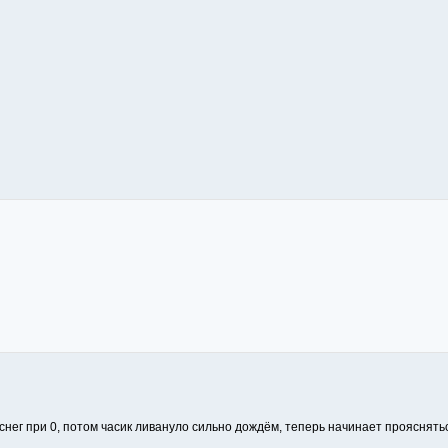
 снег при 0, потом часик ливануло сильно дождём, теперь начинает прояснят