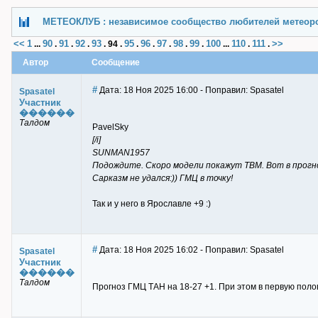
МЕТЕОКЛУБ : независимое сообщество любителей метеор
<<
1
90
91
92
93
95
96
97
98
99
100
110
111
>>
...
.
.
.
.
94
.
.
.
.
.
.
...
.
.
Автор
Сообщение
#
Дата: 18 Ноя 2025 16:00 - Поправил: Spasatel
Spasatel
Участник
������
Талдом
PavelSky
[/i]
SUNMAN1957
Подождите. Скоро модели покажут ТВМ. Вот в прогноз
Сарказм не удался:)) ГМЦ в точку!
Так и у него в Ярославле +9 :)
#
Дата: 18 Ноя 2025 16:02 - Поправил: Spasatel
Spasatel
Участник
������
Талдом
Прогноз ГМЦ ТАН на 18-27 +1. При этом в первую поло