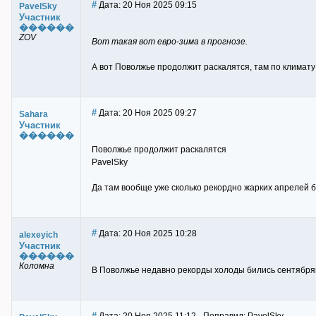
#
Дата: 20 Ноя 2025 09:15
PavelSky
Участник
������
ZOV
Вот такая вот евро-зима в прогнозе.
А вот Поволжье продолжит раскалятся, там по климату
#
Дата: 20 Ноя 2025 09:27
Sahara
Участник
������
Поволжье продолжит раскалятся
PavelSky
Да там вообще уже сколько рекордно жарких апрелей б
#
Дата: 20 Ноя 2025 10:28
alexeyich
Участник
������
Коломна
В Поволжье недавно рекорды холоды бились сентябряьс
#