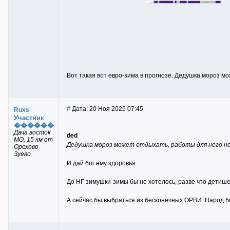
Вот такая вот евро-зима в прогнозе. Дедушка мороз мо
#
Дата: 20 Ноя 2025 07:45
Ruxs
Участник
������
Дача восток
ded
МО, 15 км от
Дедушка мороз может отдыхать, работы для него н
Орехово-
Зуево
И дай бог ему здоровья.
До НГ зимушки-зимы бы не хотелось, разве что детише
А сейчас бы выбраться из бесконечных ОРВИ. Народ б