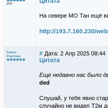
Цитата
������
ZOV
На севере МО Тан ещё в
http://193.7.160.230/w
#
Дата: 2 Апр 2025 08:44
Sahara
Участник
Цитата
������
Еще недавно нас было дв
ded
Слушай, у тебя явно ста
случайно не видел Т2м д