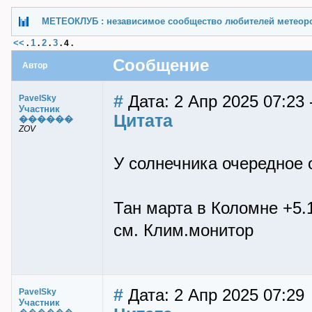
МЕТЕОКЛУБ : независимое сообщество любителей метеор
<<
1
2
3
.
.
.
.
4
.
Сообщение
Автор
#
Дата: 2 Апр 2025 07:23 
PavelSky
Участник
Цитата
������
ZOV
У солнечника очередное 
Тан марта в Коломне +5.1
см. Клим.монитор
#
Дата: 2 Апр 2025 07:29
PavelSky
Участник