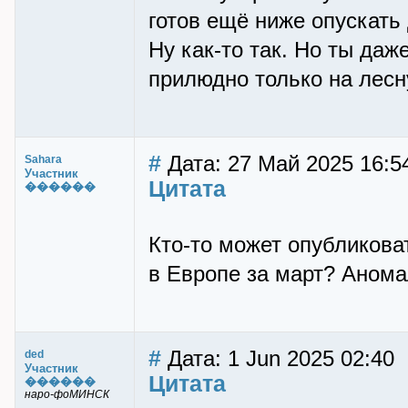
готов ещё ниже опускать
Ну как-то так. Но ты да
прилюдно только на лес
#
Дата: 27 Май 2025 16:5
Sahara
Участник
Цитата
������
Кто-то может опубликова
в Европе за март? Анома
#
Дата: 1 Jun 2025 02:40
ded
Участник
Цитата
������
наро-фоМИНСК