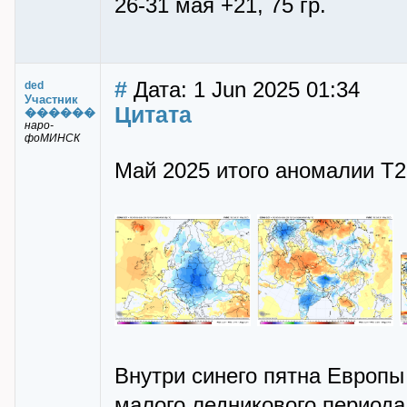
26-31 мая +21, 75 гр.
#
Дата: 1 Jun 2025 01:34
ded
Участник
Цитата
������
наро-
фоМИНСК
Май 2025 итого аномалии Т
Внутри синего пятна Европы
малого ледникового периода