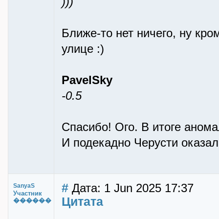
)))
Ближе-то нет ничего, ну кро
улице :)
PavelSky
-0.5
Спасибо! Ого. В итоге анома
И подекадно Черусти оказал
#
Дата: 1 Jun 2025 17:37
SanyaS
Участник
Цитата
������