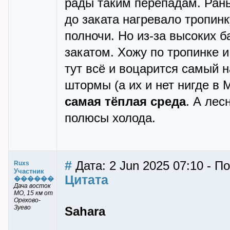
рады таким перепадам. Ран
до заката нагревало тропинк
полночи. Но из-за высоких 
закатом. Хожу по тропинке и
тут всё и воцарится самый 
штормы (а их и нет нигде в 
самая тёплая среда
. А лес
полюсы холода.
#
Дата: 2 Jun 2025 07:10 - П
Ruxs
Участник
Цитата
������
Дача восток
МО, 15 км от
Орехово-
Зуево
Sahara