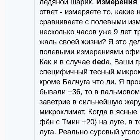
ледяной шарик.
Измерения 
ответ - измеряете то, какие 
сравниваете с полевыми из
несколько часов уже 9 лет т
жаль своей жизни? Я это де
полевыми измерениями офиц
Как и в случае
ded
а, Ваши 
специфичный тесный микрокл
кроме Балчуга что ли. Я про
бывали +36, то в пальмовом 
заветрие в сильнейшую жару
микроклимат. Когда в ясные 
фён с Тмин +20) на луге, в 
луга. Реально суровый угол