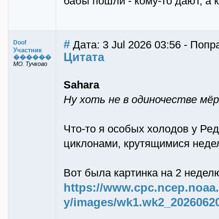
бабы пошли - кому-то дают, а к
#
Дата: 3 Jul 2026 03:56 - Попр
Doof
Участник
Цитата
������
МО. Тучково
Sahara
Ну хоть не в одиночестве мёр
Что-то я особых холодов у Ре
циклонами, крутящимися неделя
Вот была картинка на 2 неделю
https://www.cpc.ncep.noaa
y/images/wk1.wk2_20260620