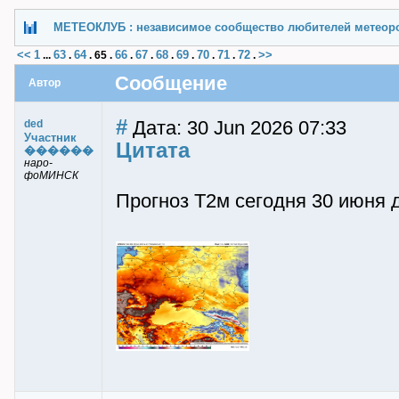
МЕТЕОКЛУБ : независимое сообщество любителей метеор
<<
1
63
64
66
67
68
69
70
71
72
>>
...
.
.
65
.
.
.
.
.
.
.
.
Сообщение
Автор
#
Дата: 30 Jun 2026 07:33
ded
Участник
Цитата
������
наро-
фоМИНСК
Прогноз Т2м сегодня 30 июня 