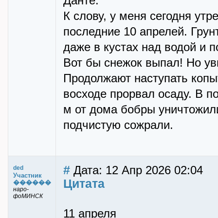
Данте.
К слову, у меня сегодня ут
последние 10 апрелей. Гру
даже в кустах над водой и 
Вот бы снежок выпал! Но ув
Продолжают наступать копыт
восходе прорвал осаду. В п
м от дома бобры уничтожил
подчистую сожрали.
#
Дата: 12 Апр 2026 02:04
ded
Участник
Цитата
������
наро-
фоМИНСК
11 апреля