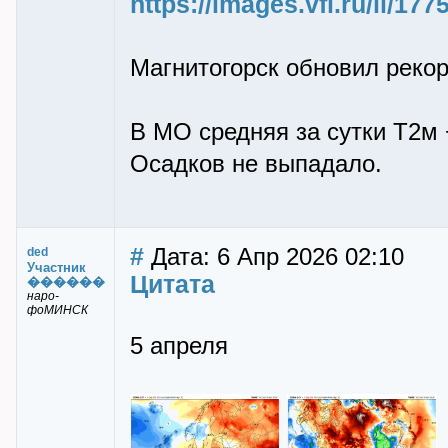
https://images.vfl.ru/ii/1
Магнитогорск обновил рекор
В МО средняя за сутки Т2м 
Осадков не выпадало.
#
Дата: 6 Апр 2026 02:10
ded
Участник
Цитата
������
наро-
фоМИНСК
5 апреля