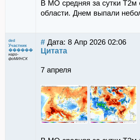
В МО средняя за сутки Т2м о
области. Днем выпали небо
#
Дата: 8 Апр 2026 02:06
ded
Участник
Цитата
������
наро-
фоМИНСК
7 апреля