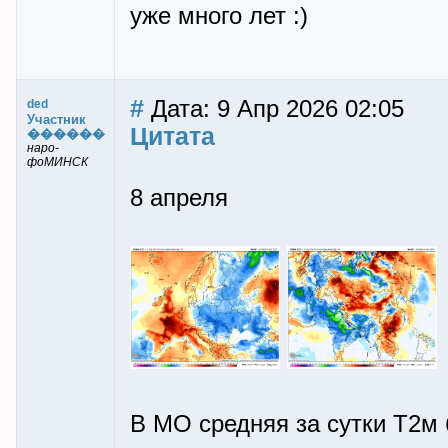
уже много лет :)
#
Дата: 9 Апр 2026 02:05
ded
Участник
Цитата
������
наро-
фоМИНСК
8 апреля
В МО средняя за сутки Т2м б