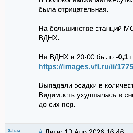
В Волоколамске метео-сутк
была отрицательная.
На большинстве станций МО
ВДНХ.
На ВДНХ в 20-00 было
-0,1
г
https://images.vfl.ru/ii/1
Выпадали осадки в количест
Видимость ухудшалась в сне
до сих пор.
#
Дата: 10 Апр 2026 16:46
Sahara