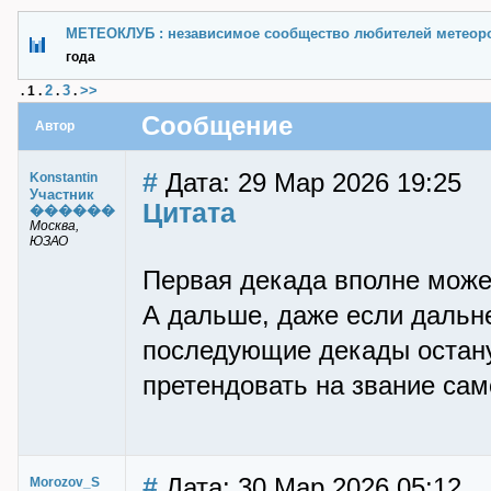
МЕТЕОКЛУБ : независимое сообщество любителей метеор
года
2
3
>>
.
1
.
.
.
Сообщение
Автор
#
Дата: 29 Мар 2026 19:25
Konstantin
Участник
Цитата
������
Москва,
ЮЗАО
Первая декада вполне может
А дальше, даже если дальне
последующие декады остану
претендовать на звание сам
#
Дата: 30 Мар 2026 05:12
Morozov_S