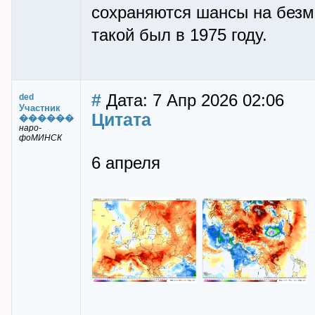
сохраняются шансы на безм
такой был в 1975 году.
#
Дата: 7 Апр 2026 02:06
ded
Участник
Цитата
������
наро-
фоМИНСК
6 апреля