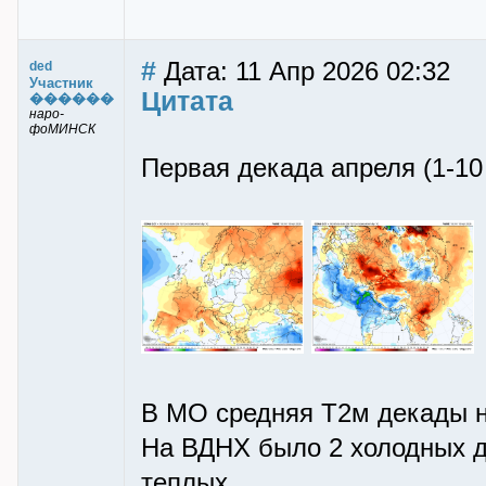
#
Дата: 11 Апр 2026 02:32
ded
Участник
Цитата
������
наро-
фоМИНСК
Первая декада апреля (1-10
В МО средняя Т2м декады на
На ВДНХ было 2 холодных дн
теплых.