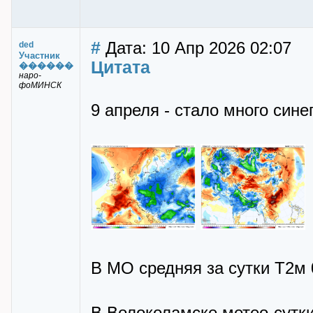
#
Дата: 10 Апр 2026 02:07
ded
Участник
Цитата
������
наро-
фоМИНСК
9 апреля - стало много сине
В МО средняя за сутки Т2м 0