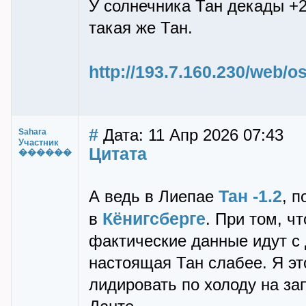
У солнечника Тан декады +2
такая же Тан.
http://193.7.160.230/web
#
Дата: 11 Апр 2026 07:43
Sahara
Участник
Цитата
������
Тан -1.2
А ведь в Лиепае
, п
Кёнигсберге
в
. При том, ч
фактические данные идут с 
настоящая Тан слабее. Я эт
лидировать по холоду на за