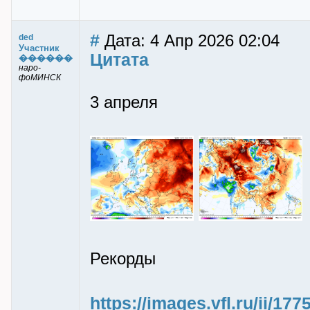
#
Дата: 4 Апр 2026 02:04
ded
Участник
Цитата
������
наро-
фоМИНСК
3 апреля
Рекорды
https://images.vfl.ru/ii/1