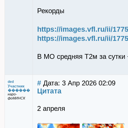
Рекорды
https://images.vfl.ru/ii/1
https://images.vfl.ru/ii/1
В МО средняя Т2м за сутки +
#
Дата: 3 Апр 2026 02:09
ded
Участник
Цитата
������
наро-
фоМИНСК
2 апреля