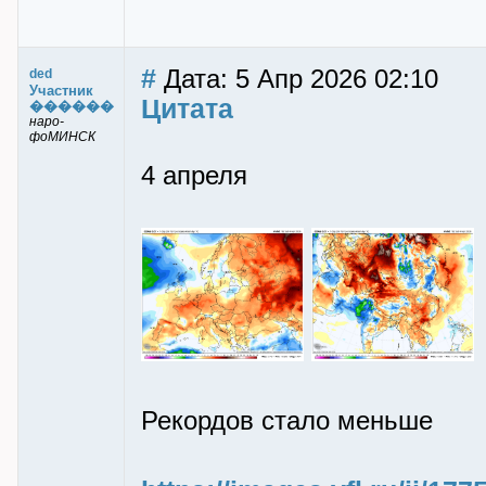
#
Дата: 5 Апр 2026 02:10
ded
Участник
Цитата
������
наро-
фоМИНСК
4 апреля
Рекордов стало меньше