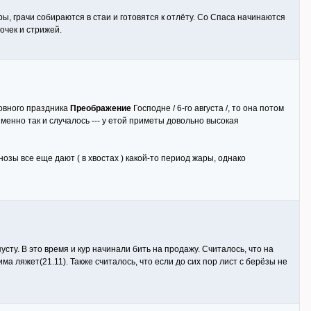
ры, грачи собираются в стаи и готовятся к отлёту. Со Спаса начинаются
очек и стрижей.
ковного праздника
Преображение
Господне / 6-го августа /, то она потом
менно так и случалось --- у етой приметы довольно высокая
нозы все еще дают ( в хвостах ) какой-то период жары, однако
сту. В это время и кур начинали бить на продажу. Считалось, что на
а ляжет(21.11). Также считалось, что если до сих пор лист с берёзы не