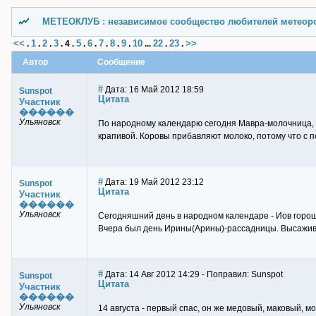
МЕТЕОКЛУБ : независимое сообщество любителей метеор
<<
1
2
3
5
6
7
8
9
10
22
23
>>
.
.
.
.
4
.
.
.
.
.
.
...
.
.
Автор
Сообщение
#
Дата: 16 Май 2012 18:59
Sunspot
Цитата
Участник
������
Ульяновск
По народному календарю сегодня Мавра-молочница, з
крапивой. Коровы прибавляют молоко, потому что с 
#
Дата: 19 Май 2012 23:12
Sunspot
Цитата
Участник
������
Ульяновск
Сегодняшний день в народном календаре - Иов горошн
Вчера был день Ирины(Арины)-рассадницы. Высажива
#
Дата: 14 Авг 2012 14:29 - Поправил: Sunspot
Sunspot
Цитата
Участник
������
Ульяновск
14 августа - первый спас, он же медовый, маковый, 