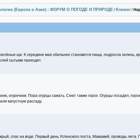
ологии (Европа и Азия) : ФОРУМ О ПОГОДЕ И ПРИРОДЕ
Климат
/
/
На
елёные щи. К середине мая обильнее становится пища, подросла зелень, кр
полей сытыми приходят.
ик, огуречник. Пора огурцы сажать. Сеют также горох. Огурцы посадил, горох
ли капустную рассаду.
мокрый, спас на воде. Первый день Успенского поста, Маккавей, проводы лета