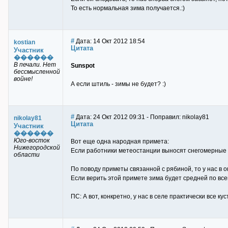
То есть нормальная зима получается.:)
#
Дата: 14 Окт 2012 18:54
kostian
Цитата
Участник
������
В печали. Нет
Sunspot
бессмысленной
войне!
А если штиль - зимы не будет? :)
#
Дата: 24 Окт 2012 09:31 - Поправил: nikolay81
nikolay81
Цитата
Участник
������
Юго-восток
Вот еще одна народная примета:
Нижегородской
Если работники метеостанции выносят снегомерные р
области
По поводу приметы связанной с рябиной, то у нас в окр
Если верить этой примете зима будет средней по всем
ПС: А вот, конкретно, у нас в селе практически все к