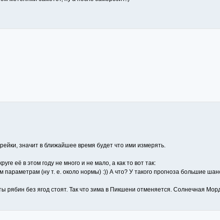
ейки, значит в ближайшее время будет что ими измерять.
уге её в этом году не много и не мало, а как то вот так:
 параметрам (ну т. е. около нормы) :)) А что? У такого прогноза большие шанс
усты рябин без ягод стоят. Так что зима в Пикшени отменяется. Солнечная Мор