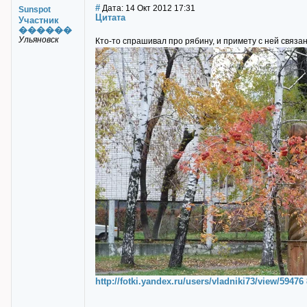
#
Дата: 14 Окт 2012 17:31
Sunspot
Цитата
Участник
������
Ульяновск
Кто-то спрашивал про рябину, и примету с ней связан
http://fotki.yandex.ru/users/vladniki73/view/59476 