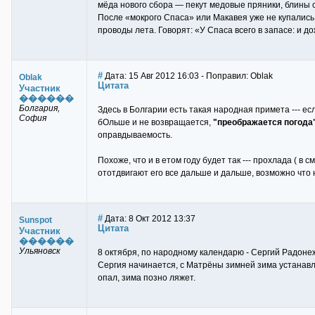
мёда нового сбора — пекут медовые пряники, блины с
После «мокрого Спаса» или Макавея уже не купались: 
проводы лета. Говорят: «У Спаса всего в запасе: и д
#
Дата: 15 Авг 2012 16:03 - Поправил: Oblak
Oblak
Цитата
Участник
������
Болгария,
Здесь в Болгарии есть такая народная примета --- ес
София
бОльше и не возвращается,
"преображается погода
оправдываемость.
Похоже, что и в етом году будет так --- прохлада ( в 
ототдвигают его все дальше и дальше, возможно что н
#
Дата: 8 Окт 2012 13:37
Sunspot
Цитата
Участник
������
Ульяновск
8 октября, по народному календарю - Сергий Радонежс
Сергия начинается, с Матрёны зимней зима устанавлив
опал, зима позно ляжет.