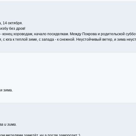
, 14 октября.
избу без дров!
 - конец хороводам, начало посиделкам. Между Покрова и родительской суббо
, с юга к теплой зиме, с запада - к снежной. Неустойчивый ветер, и зима неус
 и зима.
а и зима.
том метелями заметёт, ну а после заморозит.:)