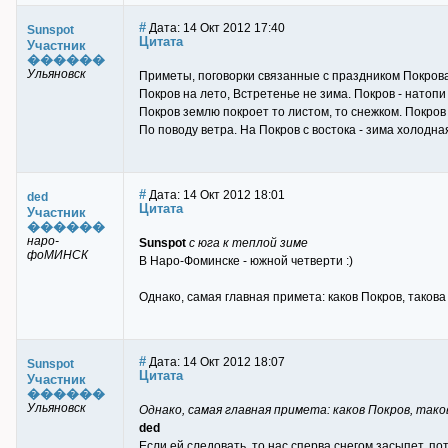
#
Дата: 14 Окт 2012 17:40
Sunspot
Цитата
Участник
������
Ульяновск
Приметы, поговорки связанные с праздником Покрова
Покров на лето, Встретенье не зима. Покров - натопи 
Покров землю покроет то листом, то снежком. Покров
По поводу ветра. На Покров с востока - зима холодная
#
Дата: 14 Окт 2012 18:01
ded
Цитата
Участник
������
наро-
Sunspot
с юга к теплой зиме
фоМИНСК
В Наро-Фоминске - южной четверти :)
Однако, самая главная примета: каков Покров, такова
#
Дата: 14 Окт 2012 18:07
Sunspot
Цитата
Участник
������
Ульяновск
Однако, самая главная примета: каков Покров, таков
ded
Если ей следовать, то нас сперва снегом засыпет, по