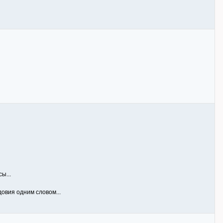
ы...
довия одним словом...