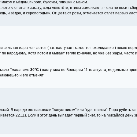
 маком и мёдом, пироги, булочки, плюшки с маком.
лето клонится к закату, вода «цветёт», птицы замолкают, пчела не носит сбо
ождь, и вёдро, и серопогодье». Отцветают розы, отмечается отлёт первых ласт
ли сильная жара кончается ( т.е. наступает какое-то похолодание ) после цер
"
по народному. Хотя потом и бывает тепло конечно, но уже без жары. Часто и
смысле Тмакс ниже
30*С
) наступила по Болгарии 11-го августа, модельные прог
аконец-то и его отменят.
кий. В народе его называли "капустником" или "курятником". Пора рубить капу
ается(22.11). Если в этот день выпадет первый снег, то на Михайлов день зим