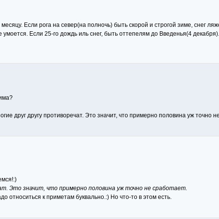
 месяцу. Если рога на север(на полночь) быть скорой и строгой зиме, снег ляж
е умоется. Если 25-го дождь иль снег, быть оттепелям до Введенья(4 декабря).
зима?
ногие друг другу противоречат. Это значит, что примерно половина уж точно н
мся!:)
ат. Это значит, что примерно половина уж точно не сработает.
до относиться к приметам буквально.:) Но что-то в этом есть.