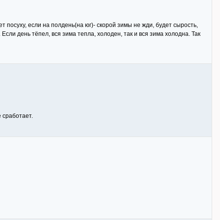
ет посуху, если на полдень(на юг)- скорой зимы не жди, будет сырость,
 Если день тёпел, вся зима тепла, холоден, так и вся зима холодна. Так
е сработает.