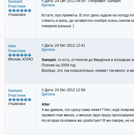
#
Дата: 24 Окт 2012 09:59 - Поправил: Sunspot
Sunspot
Цитата
Участник
������
Ульяновск
Кстати, про приметы. В этот день гадали на погоду по
слякоть и грязь, до четвёртого ноября осень снегом н
говорили раньше.:)
#
Дата: 24 Окт 2012 12:41
Alter
Цитата
Участник
������
Москва, ЮЗАО
Sunspot
, то есть, оттепели до Введенья и холодная 
Похоже на 2009 год.
Вообще, это так показательно, примет так много, и м
#
Дата: 24 Окт 2012 12:58
Sunspot
Цитата
Участник
������
Ульяновск
Alter
А вы думали, что сразу зима ляжет? Нет, ещё помучае
примет так много, и многие друг другу противореч
Но вторая половина же сработает! Я же говорю, не на