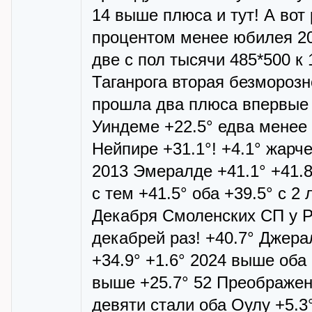
14 выше плюса и тут! А вот
процентом менее юбилея 20
две с пол тысячи 485*500 к
Таганрога вторая безморозн
прошла два плюса впервые 
Уиндеме +22.5° едва менее 
Нейпире +31.1°! +4.1° жарч
2013 Эмералде +41.1° +41.8
с тем +41.5° оба +39.5° с 2
Декабря Смоленских СП у Р
декабрей раз! +40.7° Джера
+34.9° +1.6° 2024 выше оба
выше +25.7° 52 Преображени
девяти стали оба Оулу +5.3