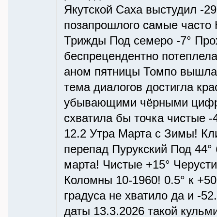
Якутской Саха выстудил -29°
позапрошлого самые часто 
Трижды Под семеро -7° Про
беспрецендентно потеплела -
аном пятницы Томпо вышла
тема диалогов достигла кр
убывающими чёрными цифра
схватила бы точка чистые -
12.2 Утра Марта с Зимы! Кл
перепад Пурукский Под 44° 
марта! Чистые +15° Черусти
Коломны 10-1960! 0.5° к +5
градуса не хватило да и -5
даты 13.3.2026 такой кульм