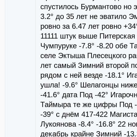
спустилось Бурмантово но э
3.2° до 35 лет не эватило 
ровно за 6.47 лет ровно +3
11111 штук выше Питерская 
Чумпуруке -7.8° -8.20 обе 
селе Эктыша Плесецкого ра
лет самый Зимний второй п
рядом с ней везде -18.1° Иг
ушла! -9.6° Шелагонцы ниже 
-41.6° дата Под -42° Игароч
Таймыра те же цифры Под -1
-39° с днём 417-422 Магиста
Лукоянова -8.4° -16.8° 22 н
декабрь крайне Зимний -13.