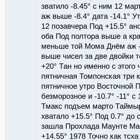
зватило -8.45° с ним 12 март
аж выше -8.4° дата -14.1° Ут
12 позавчера Под +15.5° ано
оба Под полтора выше а кра
меньше той Мома Днём аж -2
выше чисел за две двойки 
+20° Тан но именно с этого
пятничная Томпонская три к 
пятничное утро Восточной П
безморозное и -10.7° -11° с
Тмакс подъем марто Таймыр
хватало +15.5° Под 0.7° до
зашла Прохлада Маунте Магн
+14.55° 1978 Точно как тсх