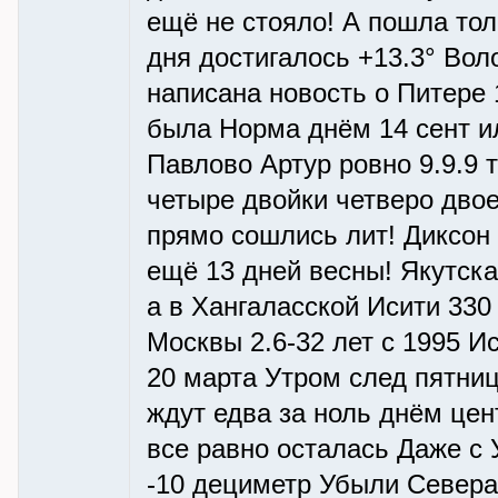
ещё не стояло! А пошла тол
дня достигалось +13.3° Воло
написана новость о Питере 
была Норма днём 14 сент или
Павлово Артур ровно 9.9.9 т
четыре двойки четверо дво
прямо сошлись лит! Диксон -
ещё 13 дней весны! Якутска
а в Хангаласской Исити 330
Москвы 2.6-32 лет с 1995 И
20 марта Утром след пятни
ждут едва за ноль днём цен
все равно осталась Даже с 
-10 дециметр Убыли Севера 