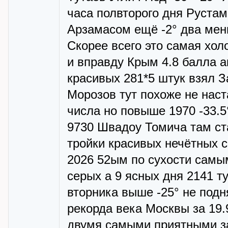
часа полвторого дня Рустам 
Арзамасом ещё -2° два мень
Скорее всего это самая хо
и вправду Крым 4.8 балла а
красивых 281*5 штук взял З
Морозов тут похоже не наст
числа но повыше 1970 -33.5
9730 Швадоу Томича там ст
тройки красивых нечётных 
2026 52ым по сухости самы
серых а 9 ясных дня 2141 т
вторника выше -25° не подн
рекорда века Москвы за 19.
двумя самыми приятными за