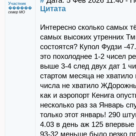
#
Дата: 5 Фев 2026 11:40 - 
Участник
Цитата
������
север МО
Интересно сколько самых тё
самых высоких утренних Тми
состоятся? Купол Фудзи -47.
это похолоднее 1-2 чисел р
выше 3-4 след двух дат 1 ч
стартом месяца не хватило и
числа не хватило ЖДорожный 
как и аэропорт Кенига опуст
несколько раз за Январь сп
только этот январь! 290 шт
4.03 в день аж 125 впервые 
93-32 меньше было резко пр