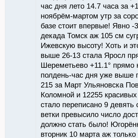
час дня лето 14.7 часа за +
ноябрём-мартом утр за сор
базе стоит впервые! Явно -3
декада Томск аж 105 см суг
Ижевскую высоту! Хоть и э
выше 26-13 стала Яросл пря
Шереметьево +11.1° прямо к
полдень-час дня уже выше 
215 за Март Ульяновска Пов
Коломной и 12255 красивых т
стало переписано 9 девять 
ветки превысило число дост
должно стать было! Югорёнке
вторник 10 марта аж только 