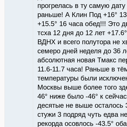
прогрелась в ту самую дату
раньше! А Клин Под +16° 13
+15.5° 16 часа обед!!! Это 
тсха 12 дня до 12 лет +17.6
ВДНХ и всего полутора не х
семеро дней неделя до 36 л
абсолютная новая Тмакс пе
11.6-11.7 часа! Раньше в т
температуры были исключен
Москвы выше более того зде
46° ниже было -46° к сейча
десятые не выше осталось 
стужи 3 подряд чуть едва н
рекорда осовлось -43.5° оба