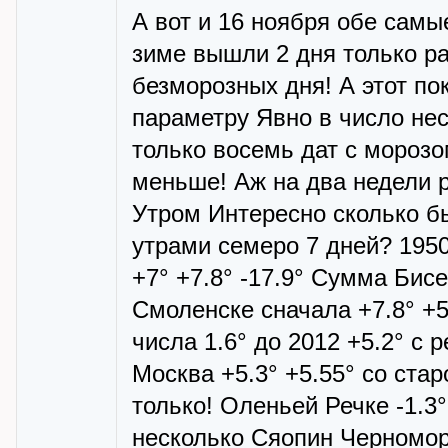
А вот и 16 ноября обе самы
зиме вышли 2 дня только ра
безморозных дня! А этот по
параметру Явно в число не
только восемь дат с мороз
меньше! Аж на два недели 
Утром Интересно сколько б
утрами семеро 7 дней? 195
+7° +7.8° -17.9° Сумма Бисе
Смоленске сначала +7.8° +5.
числа 1.6° до 2012 +5.2° с 
Москва +5.3° +5.55° со стар
только! Оленьей Речке -1.3°
несколько Сяопин Черноморс