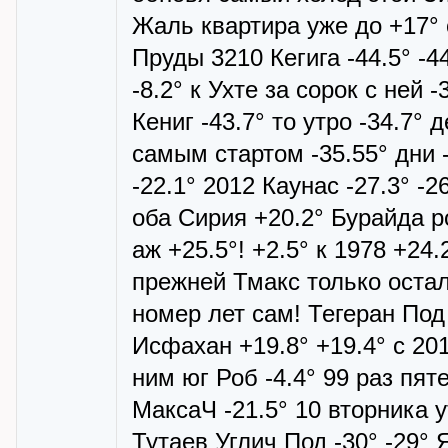
Жаль квартира уже до +17°
Пруды 3210 Кегига -44.5° -44
-8.2° к Ухте за сорок с ней -
Кениг -43.7° то утро -34.7° 
самым стартом -35.55° дни -
-22.1° 2012 Каунас -27.3° -2
оба Сирия +20.2° Бурайда р
аж +25.5°! +2.5° к 1978 +24
прежней Тмакс только остал
номер лет сам! Тегеран Под
Исфахан +19.8° +19.4° с 201
ним юг Роб -4.4° 99 раз пят
МаксаЧ -21.5° 10 вторника у
Тутаев Углич Под -30° -29° 