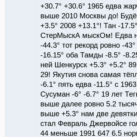
+30.7° +30.6° 1965 едва жа
выше 2010 Москвы до! Будё +
+3.5° 2008 +13.1°! Тан -17.
СтерМыскА мыскОм! Едва не 
-44.3° тот рекорд ровно -43
-16.15° оба Тамды -8.5° -8.2
ней Шенкурск +5.3° +5.2° 89
29! Якутия снова самая тёпл
-6.1° пять едва -11.5° с 196
Сусуман -6° -6.7° 19 лет Те
выше далее ровно 5.2 тысяч
выше +5.3° нам две девятк
стал Февраль Джервойсе гол
44 меньше 1991 647 6.5 нор