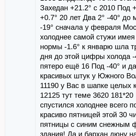
Захедан +21.2° с 2010 Под +
+0.7° 20 лет Два 2° -40° до
-19° сначала у февраля Мос
холоднее самой стужи имея
нормы -1.6° к январю шла т
дня до этой цифры холода -4
пятеро ещё 16 Под -40° и да
красивых штук у Южного Вол
11190 у Вас в шапке целых 
12125 тут теме 3620 181*20 
спустился холоднее всего п
красиво пятницей этой 30 ч
пятницы с синим снежным ф
здания! Да и бархан дюну н