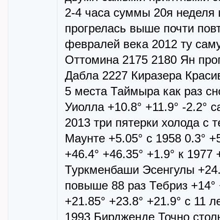
2-4 часа суммы 20я неделя 
прогрелась выше почти пов
февралей века 2012 ту саму
Оттомина 2175 2180 Ян прог
Дабла 2227 Киразера Красив
5 места Таймыра как раз сн
Уиолла +10.8° +11.9° -2.2°
2013 три пятерки холода с 
Маунте +5.05° с 1958 0.3° 
+46.4° +46.35° +1.9° к 1977 
Туркменбаши Эсенгулы +24.6
повыше 88 раз Тебриз +14° 
+21.85° +23.8° +21.9° с 11 л
1993 Бирдженде Точно столь