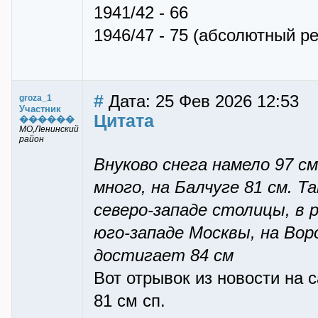
1941/42 - 66
1946/47 - 75 (абсолютный р
#
Дата: 25 Фев 2026 12:53
groza_1
Участник
Цитата
������
МО,Ленинский
район
Внуково снега намело 97 с
много, на Балчуге 81 см. Т
северо-западе столицы, в 
юго-западе Москвы, на Вор
достигает 84 см
Вот отрывок из новости на 
81 см сп.