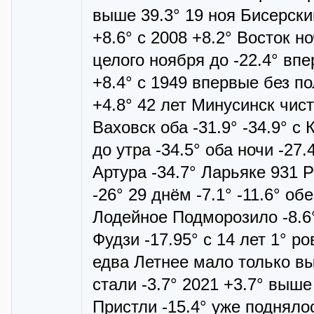
выше 39.3° 19 ноя Бисерски
+8.6° с 2008 +8.2° Восток 
целого ноября до -22.4° вп
+8.4° с 1949 впервые без п
+4.8° 42 лет Минусинск чис
Ваховск оба -31.9° -34.9° с 
до утра -34.5° оба ночи -27
Артура -34.7° Ларьяке 931 
-26° 29 днём -7.1° -11.6° об
Лодейное Подморозило -8.6°
Фудзи -17.95° с 14 лет 1° р
едва Летнее мало только в
стали -3.7° 2021 +3.7° выш
Пристли -15.4° уже поднялос