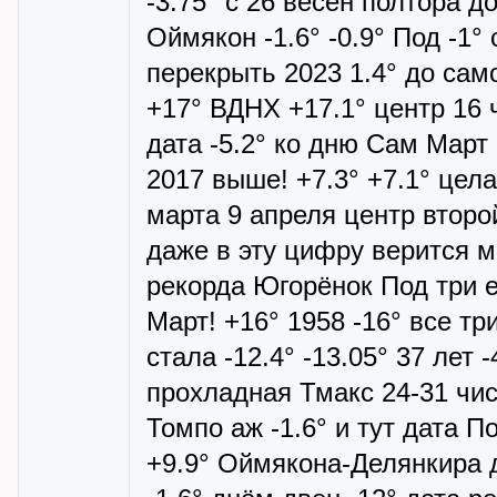
-3.75° с 26 весен полтора д
Оймякон -1.6° -0.9° Под -1°
перекрыть 2023 1.4° до сам
+17° ВДНХ +17.1° центр 16 ч
дата -5.2° ко дню Сам Март 
2017 выше! +7.3° +7.1° цела
марта 9 апреля центр второ
даже в эту цифру верится ма
рекорда Югорёнок Под три 
Март! +16° 1958 -16° все тр
стала -12.4° -13.05° 37 лет 
прохладная Тмакс 24-31 чис
Томпо аж -1.6° и тут дата По
+9.9° Оймякона-Делянкира д