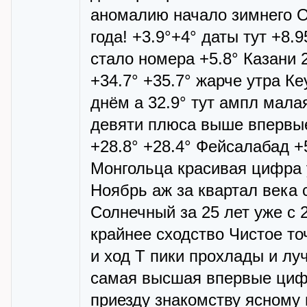
аномалию начало зимнего ОХ
года! +3.9°+4° даты тут +8
стало номера +5.8° Казани 2
+34.7° +35.7° жарче утра К
днём а 32.9° тут ампл мала
девяти плюса выше впервые
+28.8° +28.4° Фейсалабад +
Монгольца красивая цифра 
Ноябрь аж за квартал века
Солнечный за 25 лет уже с 
крайнее сходство Чистое то
и ход Т пики прохлады и лу
самая высшая впервые цифр
приезду знакомству ясному 