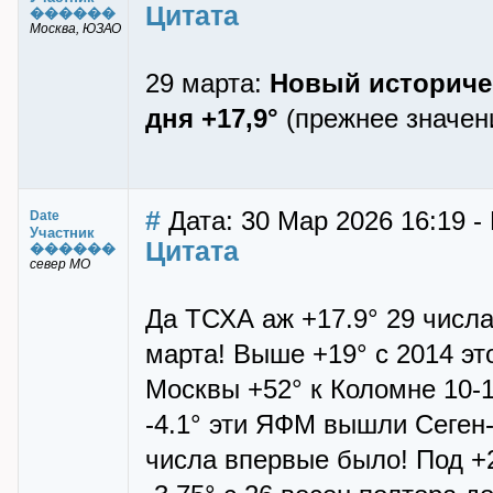
Цитата
������
Москва, ЮЗАО
29 марта:
Новый историчес
дня +17,9°
(прежнее значени
#
Дата: 30 Мар 2026 16:19 -
Date
Участник
Цитата
������
север МО
Да ТСХА аж +17.9° 29 числа
марта! Выше +19° с 2014 эт
Москвы +52° к Коломне 10-1
-4.1° эти ЯФМ вышли Сеген-
числа впервые было! Под +2