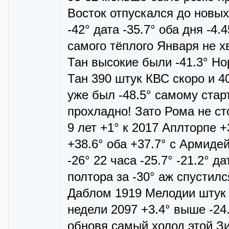
Восток отпускался до новых
-42° дата -35.7° оба дня -4
самого тёплого Января не хв
Тан высокие были -41.3° Нор
Тан 390 штук КВС скоро и 4
уже был -48.5° самому стар
прохладно! Зато Рома не ст
9 лет +1° к 2017 Аплторпе +
+38.6° оба +37.7° с Армидей
-26° 22 часа -25.7° -21.2° 
полтора за -30° аж спустился
Даблом 1919 Мелодии штук 2
недели 2097 +3.4° выше -24
обновя самый холод этой Зим