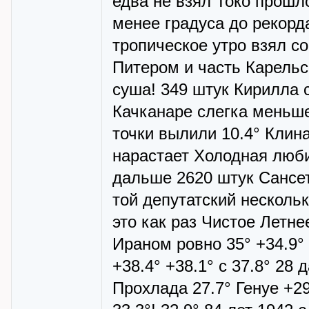
едва не взял Токо прошло
менее градуса до рекорд
тропическое утро взял со
Питером и часть Карельс
суша! 349 штук Кирилла 
Качканаре слегка меньше
точки вылили 10.4° Клин
нарастает Холодная любим
дальше 2620 штук Сансет
той депутатский нескольк
это как раз Чистое Летн
Ираном ровно 35° +34.9° 
+38.4° +38.1° с 37.8° 28 
Прохлада 27.7° Генуе +29.