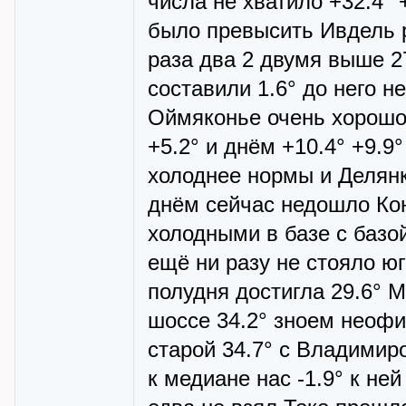
числа не хватило +32.4° 
было превысить Ивдель р
раза два 2 двумя выше 2
составили 1.6° до него н
Оймяконье очень хорошо
+5.2° и днём +10.4° +9.9
холоднее нормы и Делянк
днём сейчас недошло Ко
холодными в базе с базой
ещё ни разу не стояло юг
полудня достигла 29.6° М
шоссе 34.2° зноем неофи
старой 34.7° с Владимиро
к медиане нас -1.9° к не