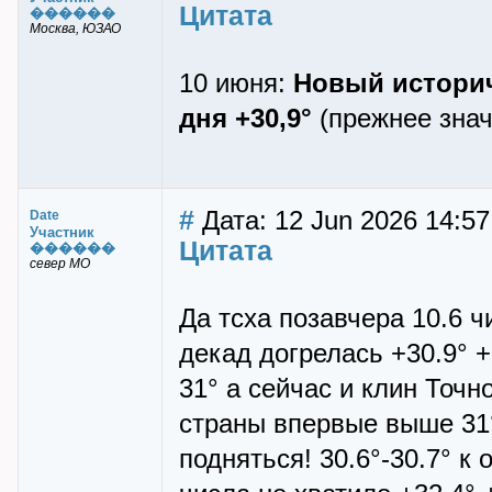
Цитата
������
Москва, ЮЗАО
10 июня:
Новый историч
дня +30,9°
(прежнее знач
#
Дата: 12 Jun 2026 14:57
Date
Участник
Цитата
������
север МО
Да тсха позавчера 10.6 ч
декад догрелась +30.9° +
31° а сейчас и клин Точ
страны впервые выше 31°
подняться! 30.6°-30.7° к