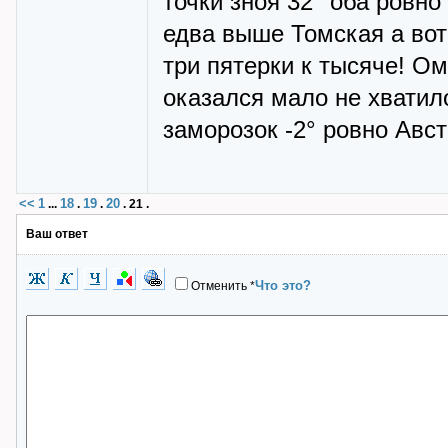
точки зноя 32° оба ровно
едва выше Томская а вот
три пятерки к тысяче! Ом
оказался мало не хватил
заморозок -2° ровно Авс
<<
1
18
19
20
...
.
.
.
21
.
Ваш ответ
Что это?
Отменить
*