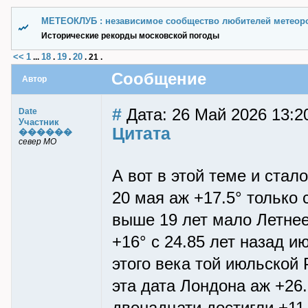
МЕТЕОКЛУБ : независимое сообщество любителей метеор
Исторические рекорды московской погоды
<<
1
18
19
20
...
.
.
.
21
.
Сообщение
Автор
#
Дата: 26 Май 2026 13:2
Date
Участник
Цитата
������
север МО
А вот в этой теме и стал
20 мая аж +17.5° только
выше 19 лет мало Летнее 
+16° с 24.85 лет назад 
этого века той июльской
эта дата Лондона аж +26.