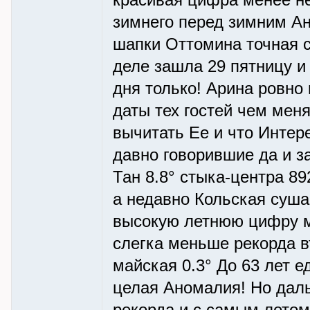
красивая цифра менее не
зимнего перед зимним Ан
шапки Оттомина точная 
деле зашла 29 пятницу и 
дня только! Арина ровно 
даты тех гостей чем меня
вычитать Ее и что Интере
давно говорившие да и за
Тан 8.8° стыка-центра 89
а недавно Кольская суш
высокую летнюю цифру ма
слегка меньше рекорда в
майская 0.3° До 63 лет ед
целая Аномалия! Но даль