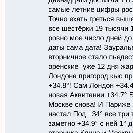
двенадцати достигли +11
самые летние цифры рост
Точно ехать греться выш
все шестёрки 19 тысячи 
ровно мое число дней до
даты сама дата! Заурал
вторничное стало пьедес
оренские- уже 12 дня жар
Лондона пригород кью пр
+34.8°! Сам Лондон +34.
новая Аквитании +34.7° 
Москве снова! И Париже 
настал Под +34° все три 
заметно +34.9° с ней 1° 