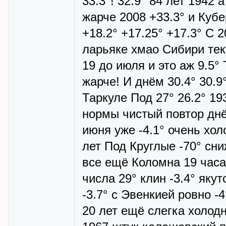
33.3°! 32.9° 84 лет 1942
жарче 2008 +33.3° и Кубе
+18.2° +17.25° +17.3° С 
ларьяке хмао Сибири тек
19 до июля и это аж 9.5° 
жарче! И днём 30.4° 30.9
Таркуле Под 27° 26.2° 19
нормы чистый повтор днё
июня уже -4.1° очень хол
лет Под Круглые -70° сни
все ещё Коломна 19 часа!
числа 29° клин -3.4° яку
-3.7° с Эвенкией ровно -4
20 лет ещё слегка холодн