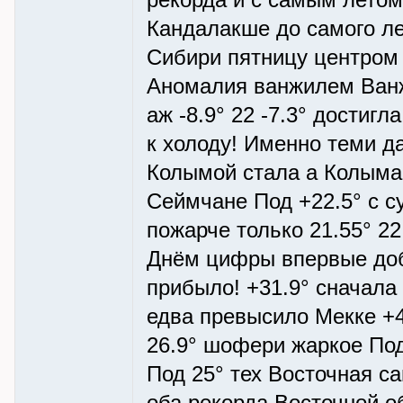
рекорда и с самым летом
Кандалакше до самого ле
Сибири пятницу центром 
Аномалия ванжилем Ванжил
аж -8.9° 22 -7.3° достиг
к холоду! Именно теми д
Колымой стала а Колыма 
Сеймчане Под +22.5° с с
пожарче только 21.55° 2
Днём цифры впервые доб
прибыло! +31.9° сначала
едва превысило Мекке +4
26.9° шофери жаркое Под
Под 25° тех Восточная с