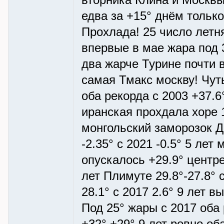
вторника Клина и Москвы
едва за +15° днём тольк
Прохлада! 25 число летн
впервые в мае жара под 3
два жарче Турине почти 
самая Тмакс москву! Чут
оба рекорда с 2003 +37.
иранская прохдала хоре 1
монгольский заморозок Д
-2.35° с 2021 -0.5° 5 ле
опускалось +29.9° центре
лет Плимуте 29.8°-27.8° 
28.1° с 2017 2.6° 9 лет в
Под 25° жары с 2017 оба