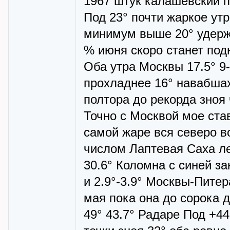
1967 штук калашевский п
Под 23° почти жаркое ут
минимум выше 20° удержа
% июня скоро станет под
Оба утра Москвы 17.5° 9
прохладнее 16° навабшах
полтора до рекорда зноя
Точно с Москвой мое став
самой жаре вся северо в
числом Лаптевая Саха ле
30.6° Коломна с синей за
и 2.9°-3.9° Москвы-Питер
мая пока она до сорока 
49° 43.7° Радаре Под +44