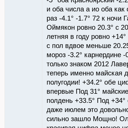
-5° оба Красноярский -2.2
и оба числа а ио оба как 
раз -4.1° -1.7° 72 к ночи
Оймякон ровно 20.3° с 20
летняя в году ровно +14°
с пол вдвое меньше 20.2
мороз -3.2° карнердине -0
только знаком 2012 Лаве
теперь именно майская 
полугодии! +34.2° обе ц
впервые Под 31° майские
полдень +33.5° Под +34°
даже июлем это довольно
сильно зашло Мощно! Олб