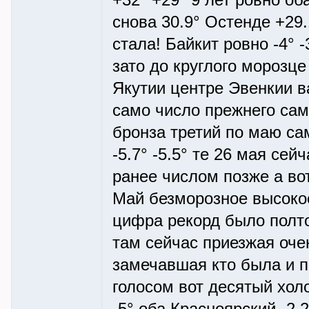
+32° +29° 9 лет ровно об
снова 30.9° Остенде +29.
стала! Байкит ровно -4° -
зато до круглого морозце
Якутии центре Эвенкии ван
само число прежнего сам
бронза третий по маю са
-5.7° -5.5° те 26 мая сей
ранее числом позже а вот
Май безморозное высокое
цифра рекорд было полто
там сейчас приезжая оч
замечавшая кто была и п
голосом вот десятый хол