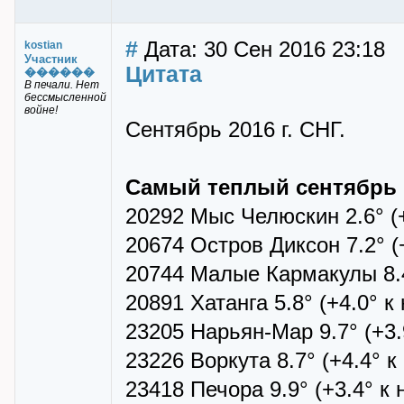
#
Дата: 30 Сен 2016 23:18
kostian
Участник
Цитата
������
В печали. Нет
бессмысленной
войне!
Сентябрь 2016 г. СНГ.
Самый теплый сентябрь
20292 Мыс Челюскин 2.6° (+
20674 Остров Диксон 7.2° (
20744 Малые Кармакулы 8.4°
20891 Хатанга 5.8° (+4.0° к
23205 Нарьян-Мар 9.7° (+3.
23226 Воркута 8.7° (+4.4° 
23418 Печора 9.9° (+3.4° к