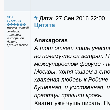
#
Дата: 27 Сен 2016 22:00
ail37
Участник
Цитата
������
Москва Водный
стадион.
Балашиха
микрорайон
Anaxagoras
Николо—
Архангельское
А тот ответ лишь участни
но почему-то он встрял. 
международном форуме - н
Москвы, хотя живём в сто
хвалёная любовь к Родине
душевная, и умственная, 
праотцы пролили кровь.
Хватит уже чушь писать. П