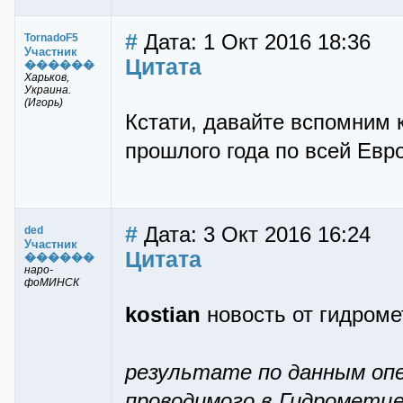
#
Дата: 1 Окт 2016 18:36
TornadoF5
Участник
Цитата
������
Харьков,
Украина.
(Игорь)
Кстати, давайте вспомним
прошлого года по всей Евр
#
Дата: 3 Окт 2016 16:24
ded
Участник
Цитата
������
наро-
фоМИНСК
kostian
новость от гидроме
результате по данным оп
проводимого в Гидрометц