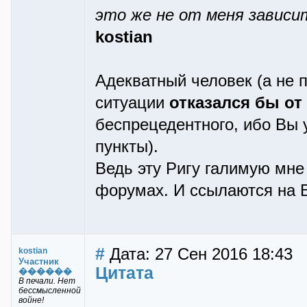
это же не от меня зависи
kostian
Адекватный человек (а не
ситуации
отказался бы от
беспрецедентного, ибо Вы 
пункты).
Ведь эту Ригу галимую мне
форумах. И ссылаются на В
#
Дата: 27 Сен 2016 18:43
kostian
Участник
Цитата
������
В печали. Нет
бессмысленной
войне!