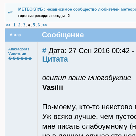
МЕТЕОКЛУБ : независимое сообщество любителей метеор
годовые рекорды погоды - 2
<<
1
2
3
5
6
>>
.
.
.
.
4
.
.
.
Сообщение
Автор
#
Дата: 27 Сен 2016 00:42 
Anaxagoras
Участник
Цитата
������
осилил ваше многобуквие
Vasilii
По-моему, кто-то неистово 
Уж всяко лучше, чем пусто
мне писать слабоумному (