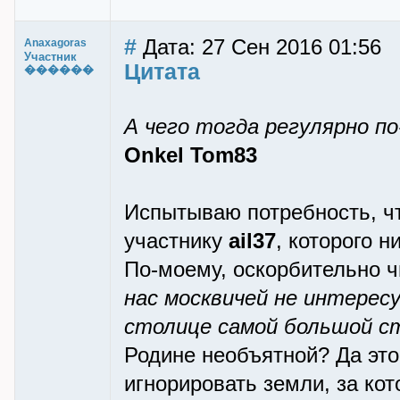
#
Дата: 27 Сен 2016 01:56
Anaxagoras
Участник
Цитата
������
А чего тогда регулярно п
Onkel Tom83
Испытываю потребность, чт
участнику
ail37
, которого н
По-моему, оскорбительно ч
нас москвичей не интерес
столице самой большой с
Родине необъятной? Да это
игнорировать земли, за ко