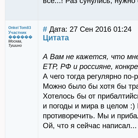
всё...! Раз сунулись, нужн
#
Дата: 27 Сен 2016 01:24
Onkel Tom83
Участник
Цитата
������
Москва,
Тушино
А Вам не кажется, что мн
ЕТР, РФ и россияне, конк
А чего тогда регулярно по-р
Можно было бы хотя бы тр
Хотелось бы от прибалтийс
и погоды и мира в целом :)
противоречить. Мы и прибал
Ой, что я сейчас написал...