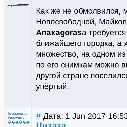
с
управлением.
Как же не обмолвился, 
Новосвободной, Майкопс
Anaxagoras
а требуется
ближайшего городка, а 
множество, на одном из 
по его снимкам можно в
другой стране поселился
упёртый.
#
Дата: 1 Jun 2017 16:5
Anaxagoras
Участник
������
Цитата