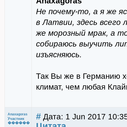
Anaxagoras
Не почему-то, а я же яс
в Латвии, здесь всего
же морозный мрак, а то
собираюсь выучить лит
изъясняюсь.
Так Вы же в Германию х
климат, чем любая Клай
#
Дата: 1 Jun 2017 10:3
Anaxagoras
Участник
������
Цитата