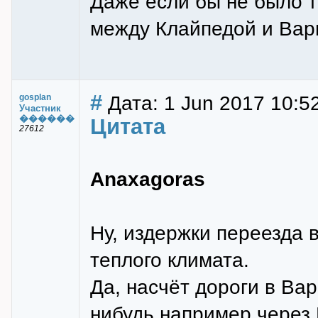
Даже если бы не было т
между Клайпедой и Вар
#
Дата: 1 Jun 2017 10:5
gosplan
Участник
������
Цитата
27612
Anaxagoras
Ну, издержки переезда 
теплого климата.
Да, насчёт дороги в Ва
нибудь например через 