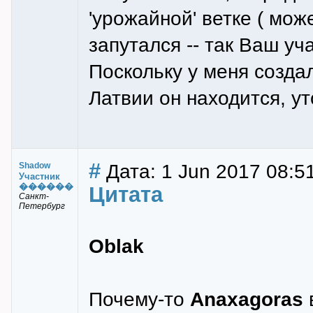
'урожайной' ветке ( може
запутался -- так Ваш уча
Поскольку у меня создал
Латвии он находится, у
#
Дата: 1 Jun 2017 08:5
Shadow
Участник
������
Цитата
Санкт-
Петербург
Oblak
Почему-то
Anaxagoras