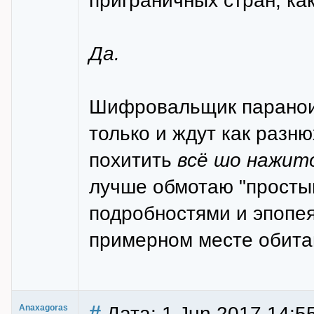
приграничных стран, как
Да.
Шифровальщик параноик
только и ждут как разн
похитить
всё шо нажит
лучше обмотаю "просты
подробностями и эпопе
примерном месте обитани
#
Дата: 1 Jun 2017 14:5
Anaxagoras