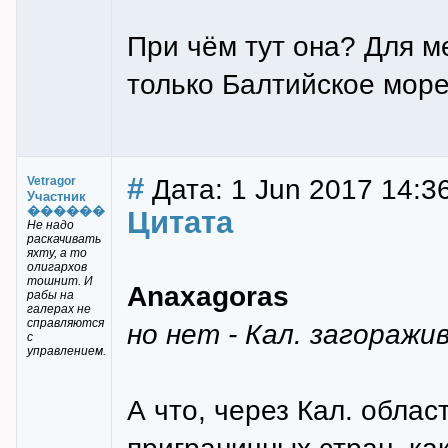
При чём тут она? Для м
только Балтийское море
#
Дата: 1 Jun 2017 14:36
Vetragor
Участник
������
Цитата
Не надо
раскачивать
яхту, а то
олигархов
тошнит. И
Anaxagoras
рабы на
галерах не
справляются
но нет - Кал. загораж
с
управлением.
А что, через Кал. облас