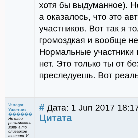
хотя бы выдуманное). Н
а оказалось, что это а
участников. Вот так я т
громоздкая и вообще не
Нормальные участники в
нет. Это только ты от б
преследуешь. Вот реаль
#
Дата: 1 Jun 2017 18:1
Vetragor
Участник
������
Цитата
Не надо
раскачивать
яхту, а то
олигархов
тошнит. И