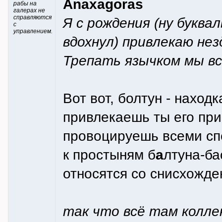
Anaxagoras
рабы на
галерах не
справляются
Я с рождения (ну буква
с
управлением.
вдохнул) привлекаю не
Трепать язычком мы вс
Вот вот, болтун - наход
привлекаешь ты его пр
провоцируешь всеми спо
к простыням б
а
лтуна-ба
относятся со снисхожден
так что всё там колле