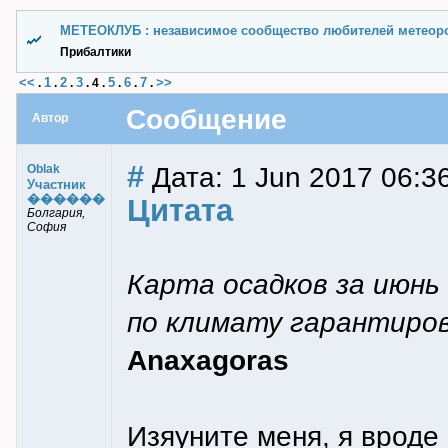
МЕТЕОКЛУБ : независимое сообщество любителей метеор
Прибалтики
<<
1
2
3
5
6
7
>>
.
.
.
.
4
.
.
.
.
Сообщение
Автор
#
Дата: 1 Jun 2017 06:3
Oblak
Участник
������
Цитата
Болгария,
София
Карта осадков за июнь 
по климату гарантиро
Anaxagoras
Изяуните меня, я вроде