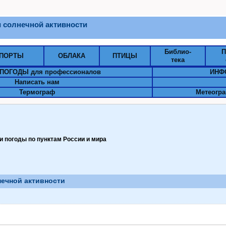
 солнечной активности
Библио-
П
ПОРТЫ
ОБЛАКА
ПТИЦЫ
тека
ПОГОДЫ для профессионалов
ИНФ
Написать нам
Термограф
Метеогра
 погоды по пунктам Pоссии и мира
нечной активности