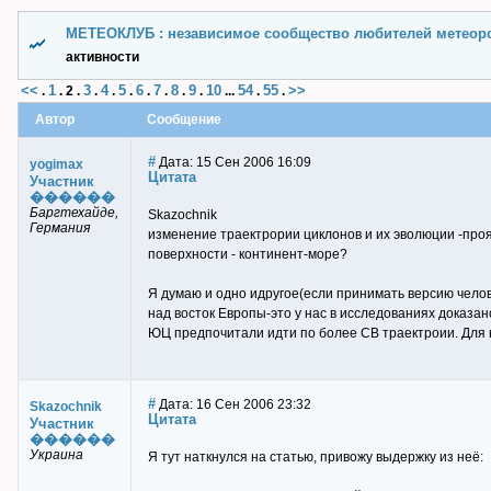
МЕТЕОКЛУБ : независимое сообщество любителей метеор
активности
<<
1
3
4
5
6
7
8
9
10
54
55
>>
.
.
2
.
.
.
.
.
.
.
.
...
.
.
Автор
Сообщение
#
Дата: 15 Сен 2006 16:09
yogimax
Цитата
Участник
������
Баргтехайде,
Skazochnik
Германия
изменение траектрории циклонов и их эволюции -про
поверхности - континент-море?
Я думаю и одно идругое(если принимать версию челов
над восток Европы-это у нас в исследованиях доказано
ЮЦ предпочитали идти по более СВ траектроии. Для н
#
Дата: 16 Сен 2006 23:32
Skazochnik
Цитата
Участник
������
Украина
Я тут наткнулся на статью, привожу выдержку из неё: