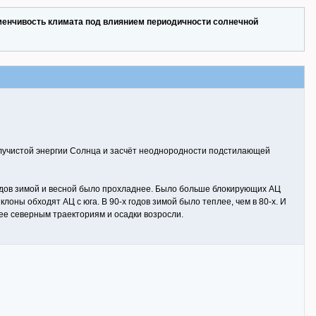
енчивость климата под влиянием периодичности солнечной
 лучистой энергии Солнца и засчёт неоднородности подстилающей
годов зимой и весной было прохладнее. Было больше блокирующих АЦ
клоны обходят АЦ с юга. В 90-х годов зимой было теплее, чем в 80-х. И
ее северным траекториям и осадки возросли.