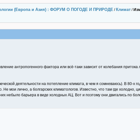
ологии (Европа и Азия) : ФОРУМ О ПОГОДЕ И ПРИРОДЕ
Климат
/
/
Изм
явление антропогенного фактора или всё-таки зависит от колебания притока
еческой деятельности на потепление климата, в чем я сомневаюсь). В 80-х 
. Не мои лично, а болгарских климатологов. Известно, что там где холодно, ци
их небыло барьера в виде холодных АЦ. Вот и поэтому они двигались по бол