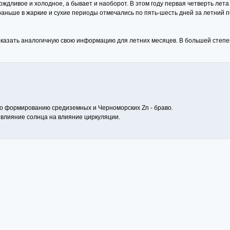
дождливое и холодное, а бывает и наоборот. В этом году первая четверть ле
 раньше в жаркие и сухие периоды отмечались по пять-шесть дней за летний 
оказать аналогичную свою информацию для летних месяцев. В большей степе
 формированию средиземных и Черноморских Zn - браво.
л: влияние солнца на влияние циркуляции.