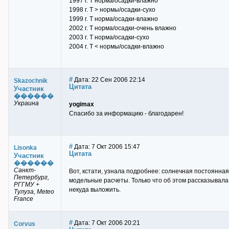
1997 г. Т норма/осадки-влажно
1998 г. Т > нормы/осадки-сухо
1999 г. Т норма/осадки-влажно
2002 г. Т норма/осадки-очень влажно
2003 г. Т норма/осадки-сухо
2004 г. Т < нормы/осадки-влажно
#
Дата: 22 Сен 2006 22:14
Skazochnik
Цитата
Участник
������
Украина
yogimax
Спасибо за информацию - благодарен!
#
Дата: 7 Окт 2006 15:47
Lisonka
Цитата
Участник
������
Санкт-
Вот, кстати, узнала подробнее: солнечная постоянная 
Петербург,
модельные расчеты. Только что об этом рассказывала
РГГМУ +
некуда выложить.
Тулуза, Meteo
France
#
Дата: 7 Окт 2006 20:21
Corvus