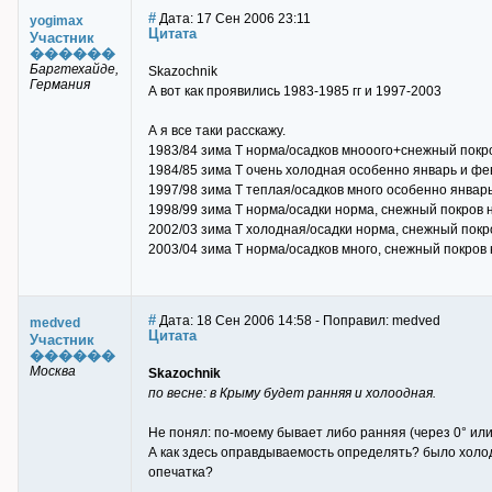
#
Дата: 17 Сен 2006 23:11
yogimax
Цитата
Участник
������
Баргтехайде,
Skazochnik
Германия
А вот как проявились 1983-1985 гг и 1997-2003
А я все таки расскажу.
1983/84 зима Т норма/осадков мнооого+снежный покро
1984/85 зима Т очень холодная особенно январь и фе
1997/98 зима Т теплая/осадков много особенно январь
1998/99 зима Т норма/осадки норма, снежный покров 
2002/03 зима Т холодная/осадки норма, снежный покро
2003/04 зима Т норма/осадков много, снежный покров 
#
Дата: 18 Сен 2006 14:58 - Поправил: medved
medved
Цитата
Участник
������
Москва
Skazochnik
по весне: в Крыму будет ранняя и холоодная.
Не понял: по-моему бывает либо ранняя (через 0° или 
А как здесь оправдываемость определять? было холод
опечатка?