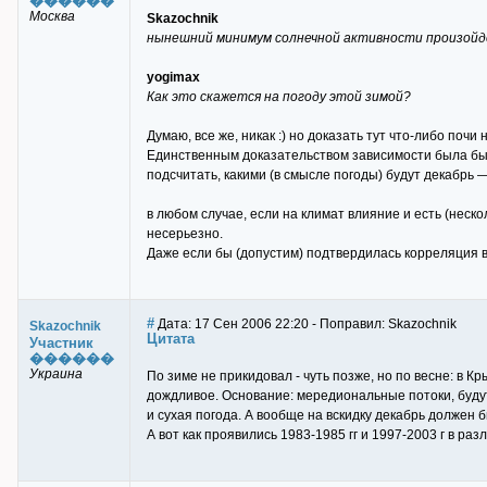
������
Москва
Skazochnik
нынешний минимум солнечной активности произойд
yogimax
Как это скажется на погоду этой зимой?
Думаю, все же, никак :) но доказать тут что-либо почи
Единственным доказательством зависимости была бы т
подсчитать, какими (в смысле погоды) будут декабрь 
в любом случае, если на климат влияние и есть (неско
несерьезно.
Даже если бы (допустим) подтвердилась корреляция в 
#
Дата: 17 Сен 2006 22:20 - Поправил: Skazochnik
Skazochnik
Цитата
Участник
������
Украина
По зиме не прикидовал - чуть позже, но по весне: в К
дождливое. Основание: мередиональные потоки, будут
и сухая погода. А вообще на вскидку декабрь должен б
А вот как проявились 1983-1985 гг и 1997-2003 г в раз