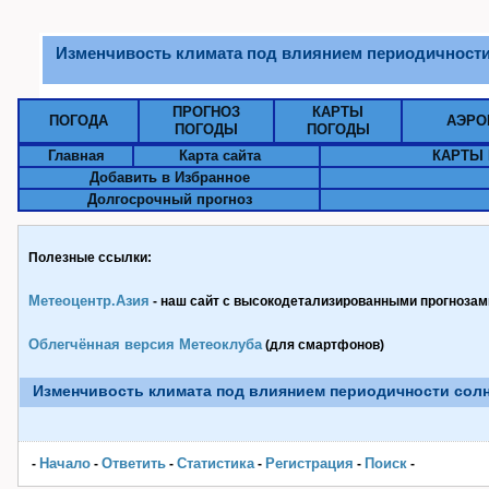
Изменчивость климата под влиянием периодичности
ПРОГНОЗ
КАРТЫ
ПОГОДА
АЭРО
ПОГОДЫ
ПОГОДЫ
Главная
Карта сайта
КАРТЫ 
Добавить в Избранное
Долгосрочный прогноз
Полезные ссылки:
Метеоцентр.Азия
- наш сайт с высокодетализированными прогнозами
Облегчённая версия Метеоклуба
(для смартфонов)
Изменчивость климата под влиянием периодичности сол
Начало
Ответить
Статистика
Pегистрация
Поиск
-
-
-
-
-
-