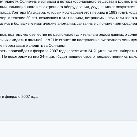
у планету. Солнечные вспышки и потоки коронального вещества в космос в н
ми навигационного и электронного оборудования, ухудшению самочувствия 
варда Уолтера Маундера, который исследовал этот период в 1893 году), когд
ер, в течение 30 лет, входивших в этот период, астрономы насчитали всего о
мечались и большие климатические аномалии, связанные с понижением средне
опов, поэтому человечестве не располагает длительным рядом данных о сол
т ли их ожидать в дальнейшем? Не станет ли наступление очередного мини
не переставайте следить за Солнцем.
ти произойдет в феврале 2007 года, после чего 24-й цикл начнет набирать о
 По некоторым из них 24-й цикл будет мощнее своего предшественника, макс
 в феврале 2007 года