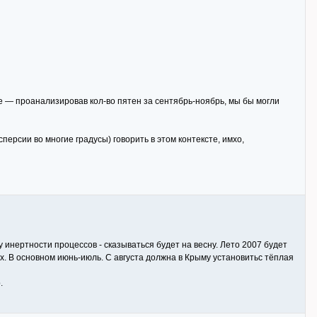
е — проанализировав кол-во пятен за сентябрь-ноябрь, мы бы могли
сперсии во многие градусы) говорить в этом контексте, имхо,
у инертности процессов - сказываться будет на весну. Лето 2007 будет
х. В основном июнь-июль. С августа должна в Крыму установитьс тёплая
.