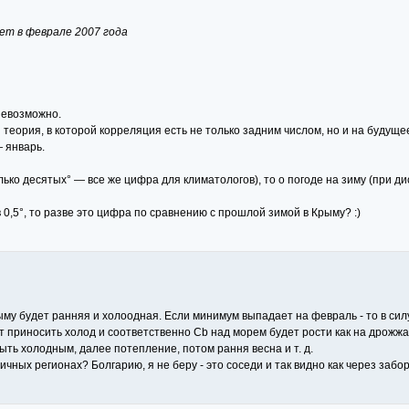
ет в феврале 2007 года
 невозможно.
еория, в которой корреляция есть не только задним числом, но и на будуще
— январь.
лько десятых° — все же цифра для климатологов), то о погоде на зиму (при ди
0,5°, то разве это цифра по сравнению с прошлой зимой в Крыму? :)
рыму будет ранняя и холоодная. Если минимум выпадает на февраль - то в сил
 приносить холод и соответственно Cb над морем будет рости как на дрожжа
ыть холодным, далее потепление, потом рання весна и т. д.
личных регионах? Болгарию, я не беру - это соседи и так видно как через забор