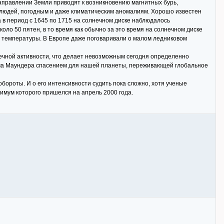
аправлении Земли приводят к возникновению магнитных бурь,
людей, погодным и даже климатическим аномалиям. Хорошо известен
а в период с 1645 по 1715 на солнечном диске наблюдалось
коло 50 пятен, в то время как обычно за это время на солнечном диске
й температуры. В Европе даже поговаривали о малом ледниковом
нечной активности, что делает невозможным сегодня определенно
мума Маундера спасением для нашей планеты, переживающей глобальное
бороты. И о его интенсивности судить пока сложно, хотя ученые
имум которого пришелся на апрель 2000 года.