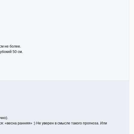
см не более.
убокий 50 см.
чно).
: «весна ранняя» :) Не уверен в смысле такого прогноза. Или