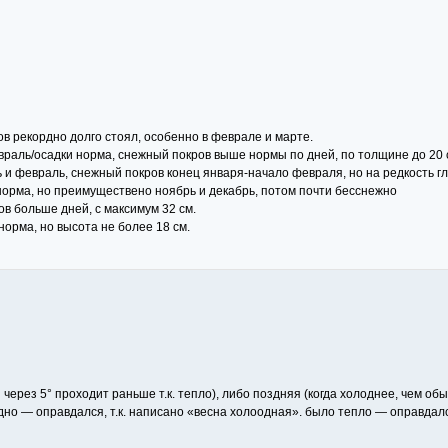
в рекордно долго стоял, особенно в феврале и марте.
враль/осадки норма, снежный покров выше нормы по дней, по толщине до 20 
 и февраль, снежный покров конец января-начало февраля, но на редкость гл
норма, но преимуществено ноябрь и декабрь, потом почти бесснежно
в больше дней, с максимум 32 см.
норма, но высота не более 18 см.
через 5° проходит раньше т.к. тепло), либо поздняя (когда холоднее, чем обы
но — оправдался, т.к. написано «весна холоодная». было тепло — оправдался