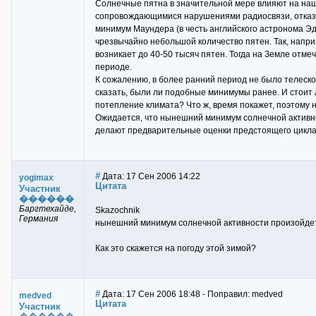
Солнечные пятна в значительной мере влияют на наш
сопровождающимися нарушениями радиосвязи, отказа
минимум Маундера (в честь английского астронома Эд
чрезвычайно небольшой количество пятен. Так, наприм
возникает до 40-50 тысяч пятен. Тогда на Земле от
периоде.
К сожалению, в более ранний период не было телеск
сказать, были ли подобные минимумы ранее. И стои
потепление климата? Что ж, время покажет, поэтому 
Ожидается, что нынешний минимум солнечной активнос
делают предварительные оценки предстоящего цикла.
#
Дата: 17 Сен 2006 14:22
yogimax
Цитата
Участник
������
Баргтехайде,
Skazochnik
Германия
нынешний минимум солнечной активности произойдет
Как это скажется на погоду этой зимой?
#
Дата: 17 Сен 2006 18:48 - Поправил: medved
medved
Цитата
Участник