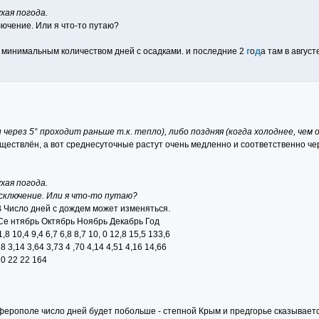
хая погода.
лючение. Или я что-то путаю?
г
д
с минимальным количеством дней с осадками. и последние 2
о
а там в август
 через 5° проходит раньше т.к. тепло), либо поздняя (когда холоднее, чем 
существлён, а вот среднесуточные растут очень медленно и соответственно 
хая погода.
исключение. Или я что-то путаю?
. В Число дней с дождем может изменяться.
Се нтябрь Октябрь Ноябрь Декабрь Год
 10,4 9,4 6,7 6,8 8,7 10, 0 12,8 15,5 133,6
 3,14 3,64 3,73 4 ,70 4,14 4,51 4,16 14,66
0 22 22 164
мферополе число дней будет побольше - степной Крым и предгорье сказываетс