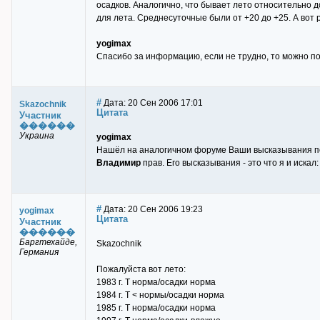
осадков. Аналогично, что бывает лето относительно 
для лета. Среднесуточные были от +20 до +25. А вот
yogimax
Спасибо за информацию, если не трудно, то можно п
#
Дата: 20 Сен 2006 17:01
Skazochnik
Цитата
Участник
������
Украина
yogimax
Нашёл на аналогичном форуме Ваши высказывания по
Владимир
прав. Его высказывания - это что я и иска
#
Дата: 20 Сен 2006 19:23
yogimax
Цитата
Участник
������
Баргтехайде,
Skazochnik
Германия
Пожалуйста вот лето:
1983 г. Т норма/осадки норма
1984 г. Т < нормы/осадки норма
1985 г. Т норма/осадки норма