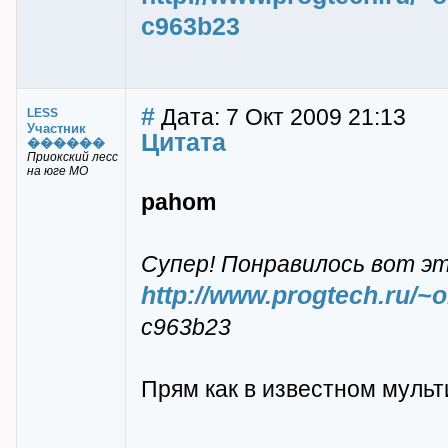
c963b23
#
Дата: 7 Окт 2009 21:13
LESS
Участник
Цитата
������
Приокский лесс
на юге МО
pahom
Супер! Понравилось вот э
http://www.progtech.ru/
c963b23
Прям как в известном мульти