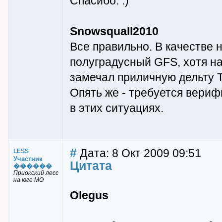
Спасибо. :)
Snowsquall2010
Все правильно. В качестве 
полуградусный GFS, хотя на
замечал приличную дельту 
Опять же - требуется вериф
в этих ситуациях.
#
Дата: 8 Окт 2009 09:51
LESS
Участник
Цитата
������
Приокский лесс
на юге МО
Olegus