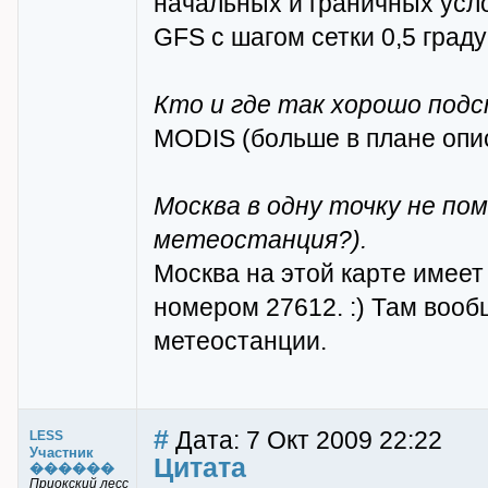
начальных и граничных усл
GFS с шагом сетки 0,5 граду
Кто и где так хорошо под
MODIS (больше в плане опи
Москва в одну точку не по
метеостанция?).
Москва на этой карте имее
номером 27612. :) Там вооб
метеостанции.
#
Дата: 7 Окт 2009 22:22
LESS
Участник
Цитата
������
Приокский лесс