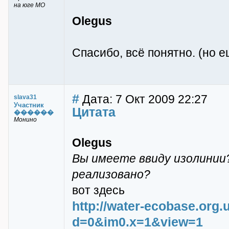
на юге МО
Olegus
Спасибо, всё понятно. (но е
#
Дата: 7 Окт 2009 22:27
slava31
Участник
Цитата
������
Монино
Olegus
Вы имеете ввиду изолинии
реализовано?
вот здесь
http://water-ecobase.org
d=0&im0.x=1&view=1