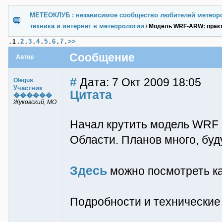
МЕТЕОКЛУБ : независимое сообщество любителей метеор
техника и интернет в метеорологии
/
Модель WRF-ARW: практ
2
3
4
5
6
7
>>
.
1
.
.
.
.
.
.
.
Сообщение
Автор
#
Дата: 7 Окт 2009 18:05
Olegus
Участник
Цитата
������
Жуковский, МО
Начал крутить модель WRF 
Области. Планов много, буд
Здесь
можно посмотреть к
Подробности и технические 