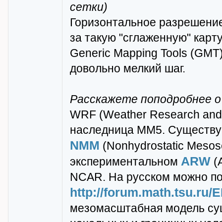
сетки)
Горизонтальное разрешение у
за такую "сглаженную" карт
Generic Mapping Tools (GMT
довольно мелкий шаг.
Расскажете поподробнее о
WRF (Weather Research and
наследница MM5. Существуе
NMM
(Nonhydrostatic Mesos
ARW
экспериментальном
(
NCAR. На русском можно поч
http://forum.math.tsu.ru
мезомасштабная модель сущ