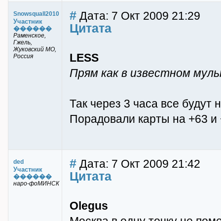
#
Дата: 7 Окт 2009 21:29
Snowsquall2010
Участник
Цитата
������
Раменское,
Гжель,
Жуковский МО,
LESS
Россия
Прям как в известном мульт
Так через 3 часа все будут 
Порадовали карты на +63 и 
#
Дата: 7 Окт 2009 21:42
ded
Участник
Цитата
������
наро-фоМИНСК
Olegus