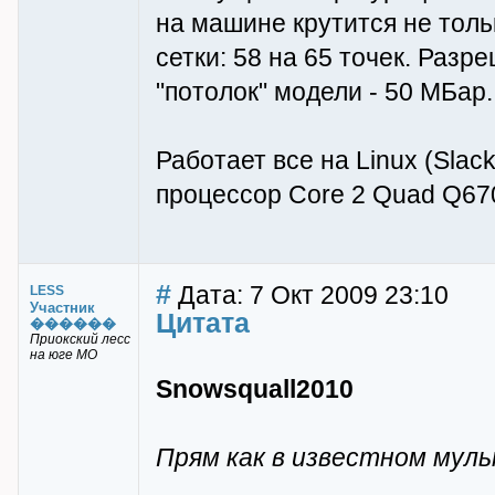
на машине крутится не толь
сетки: 58 на 65 точек. Разр
"потолок" модели - 50 МБар.
Работает все на Linux (Slac
процессор Core 2 Quad Q6700
#
Дата: 7 Окт 2009 23:10
LESS
Участник
Цитата
������
Приокский лесс
на юге МО
Snowsquall2010
Прям как в известном мульт