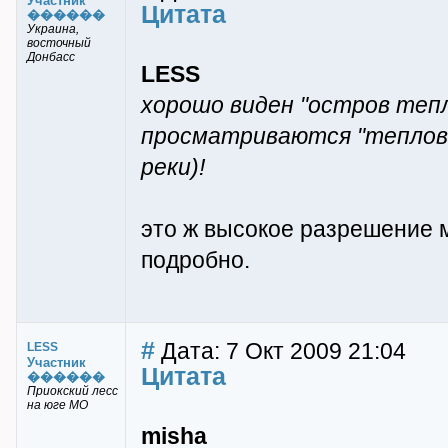
Участник
Цитата
������
Украина,
восточный
Донбасс
LESS
хорошо виден "остров тепл
просматриваются "тепловые
реки)!
это ж высокое разрешение 
подробно.
#
Дата: 7 Окт 2009 21:04
LESS
Участник
Цитата
������
Приокский лесс
на юге МО
misha