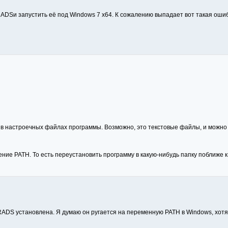
Sи запустить её под Windows 7 x64. К сожалению выпадает вот такая ошибк
я в настроечных файлах программы. Возможно, это текстовые файлы, и можн
ение PATH. То есть переустановить программу в какую-нибудь папку поближе к
RADS установлена. Я думаю он ругается на переменную PATH в Windows, хотя