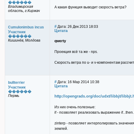
������
Владимирская
А какая функция выводит скорость ветра?
область, г.Киржач
#
Дата: 26 Дек 2013 18:03
Cumulonimbus incus
Цитата
Участник
������
Кишинёв, Молдова
qwerty
Проекция всё та же - nps.
Скорость ветра по u- и v-компонентам рассч
#
Дата: 16 Мар 2014 10:38
bullterrier
Цитата
Участник
������
Пермь
http://opengrads.org/doc/udxt/libbjt/libbjt.
Из них очень полезные:
if - позволяет реализовать выражение if...then.
zinterp - позволяет интерполировать значени
землей.