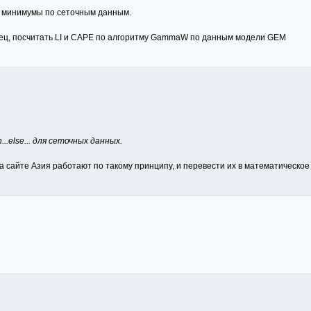
и минимумы по сеточным данным.
нец, посчитать LI и CAPE по алгоритму GammaW по данным модели GEM
...else... для сеточных данных.
на сайте Азия работают по такому принципу, и перевести их в математическо