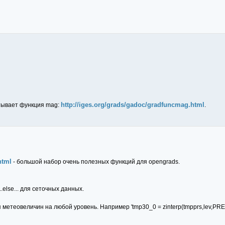
http://iges.org/grads/gadoc/gradfuncmag.html
итывает функция mag:
.
html
- большой набор очень полезных функций для opengrads.
..else... для сеточных данных.
я метеовеличин на любой уровень. Например 'tmp30_0 = zinterp(tmpprs,lev,PRE