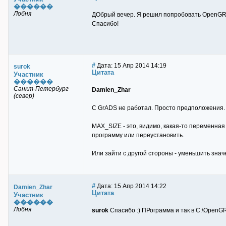
������
Лобня
ДОбрый вечер. Я решил попробовать OpenGRAD
Спасибо!
#
Дата: 15 Апр 2014 14:19
surok
Цитата
Участник
������
Санкт-Петербург
Damien_Zhar
(север)
С GrADS не работал. Просто предположения.
MAX_SIZE - это, видимо, какая-то переменна
программу или переустановить.
Или зайти с другой стороны - уменьшить знач
#
Дата: 15 Апр 2014 14:22
Damien_Zhar
Цитата
Участник
������
Лобня
surok
Спасибо :) ПРограмма и так в C:\OpenG