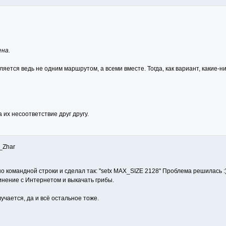
ена.
яется ведь не одним маршрутом, а всеми вместе. Тогда, как вариант, какие-
 их несоответствие друг другу.
_Zhar
о командной строки и сделал так: "setx MAX_SIZE 2128" Проблема решилась :
нение с Интернетом и выкачать грибы.
чается, да и всё остальное тоже.