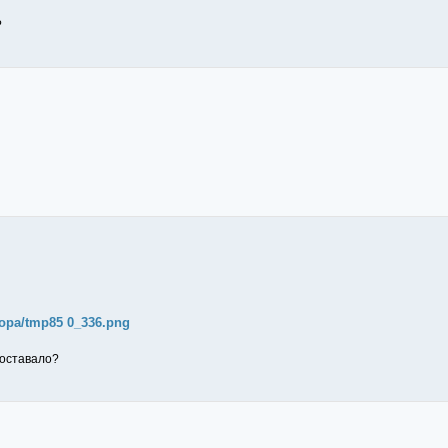
?
ropa/tmp85 0_336.png
доставало?