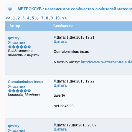
МЕТЕОКЛУБ : независимое сообщество любителей метеор
<<
1
2
3
4
5
7
8
9
10
>>
.
.
.
.
.
.
6
.
.
.
.
.
Автор
Сообщение
#
Дата: 1 Дек 2013 19:21
qwerty
Цитата
Участник
������
Владимирская
Cumulonimbus incus
область, г.Киржач
http://www.wetterzentrale.d
А можно как тут
#
Дата: 1 Дек 2013 19:22
Cumulonimbus incus
Цитата
Участник
������
Кишинёв, Молдова
qwerty
'set lat 45 90'
#
Дата: 12 Дек 2013 20:07
qwerty
Цитата
Участник