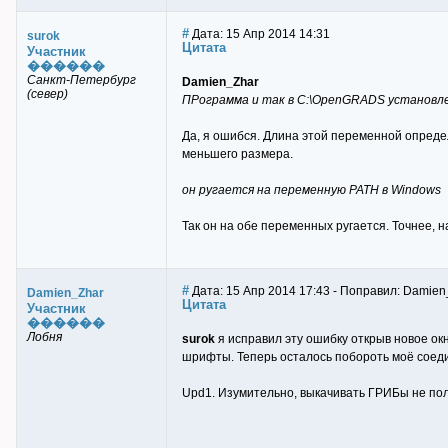
#
Дата: 15 Апр 2014 14:31
surok
Цитата
Участник
������
Санкт-Петербург
Damien_Zhar
(север)
ПРограмма и так в C:\OpenGRADS установл
Да, я ошибся. Длина этой переменной определ
меньшего размера.
он ругается на переменную PATH в Windows
Так он на обе переменных ругается. Точнее, на
#
Дата: 15 Апр 2014 17:43 - Поправил: Damien
Damien_Zhar
Цитата
Участник
������
Лобня
surok
я исправил эту ошибку открыв новое окн
шрифты. Теперь осталось побороть моё соеди
Upd1. Изумительно, выкачивать ГРИБы не полу