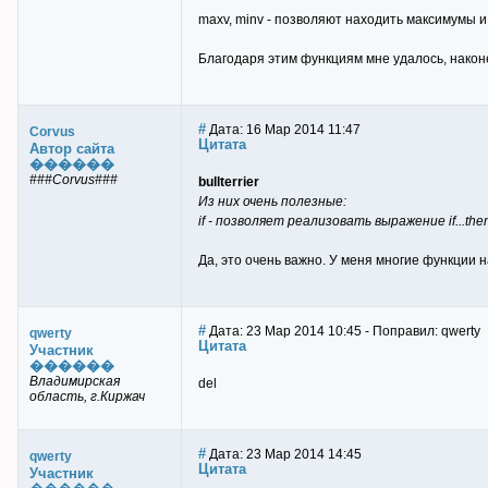
maxv, minv - позволяют находить максимумы 
Благодаря этим функциям мне удалось, нако
#
Дата: 16 Мар 2014 11:47
Corvus
Цитата
Автор сайта
������
###Corvus###
bullterrier
Из них очень полезные:
if - позволяет реализовать выражение if...then
Да, это очень важно. У меня многие функции 
#
Дата: 23 Мар 2014 10:45 - Поправил: qwerty
qwerty
Цитата
Участник
������
Владимирская
del
область, г.Киржач
#
Дата: 23 Мар 2014 14:45
qwerty
Цитата
Участник