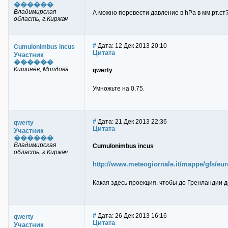
������
Владимирская
А можно перевести давление в hPa в мм.рт.ст
область, г.Киржач
#
Дата: 12 Дек 2013 20:10
Cumulonimbus incus
Цитата
Участник
������
Кишинёв, Молдова
qwerty
Умножьте на 0.75.
#
Дата: 21 Дек 2013 22:36
qwerty
Цитата
Участник
������
Владимирская
Cumulonimbus incus
область, г.Киржач
http://www.meteogiornale.it/mappe/gfs/eu
Какая здесь проекция, чтобы до Гренландии 
#
Дата: 26 Дек 2013 16:16
qwerty
Цитата
Участник