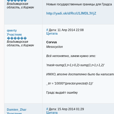
������
Владимирская
Новые государственные границы для Градса
область, г.Киржач
http://yadi.sk/d/RrzU1JMDL3VjZ
#
Дата: 11 Апр 2014 22:08
qwerty
Цитата
Участник
������
Владимирская
Corvus
область, г.Киржач
Mesocyclon
Всё непонятно, зачем нужно это:
'mask=sumg(1,t=1,t-0,2)-sumg(1,t=1,t-1,2)'
ИМХО, вполне достаточно было бы написат
_trr = '10000*(prectot-prectot(t-1))'
Градс выдаёт ошибку
#
Дата: 15 Апр 2014 01:29
Damien_Zhar
Цитата
Участник