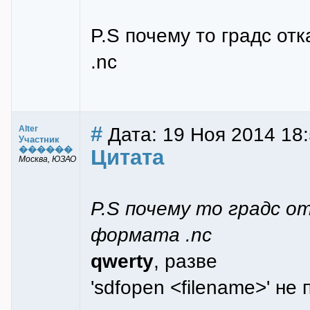
P.S почему то градс о
.nc
#
Дата: 19 Ноя 2014 18
Alter
Участник
������
Цитата
Москва, ЮЗАО
P.S почему то градс 
формата .nc
qwerty
, разве
'sdfopen <filename>' не