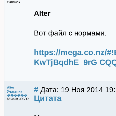
г.Киржач
Alter
Вот файл с нормами.
https://mega.co.nz/#
KwTjBqdhE_9rG CQ
#
Дата: 19 Ноя 2014 19
Alter
Участник
������
Цитата
Москва, ЮЗАО