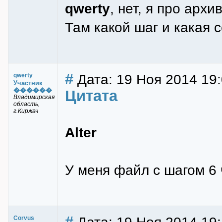
qwerty
, нет, я про арх
Там какой шаг и какая с
#
Дата: 19 Ноя 2014 19:
qwerty
Участник
������
Цитата
Владимирская
область,
г.Киржач
Alter
У меня файл с шагом 6
#
Corvus