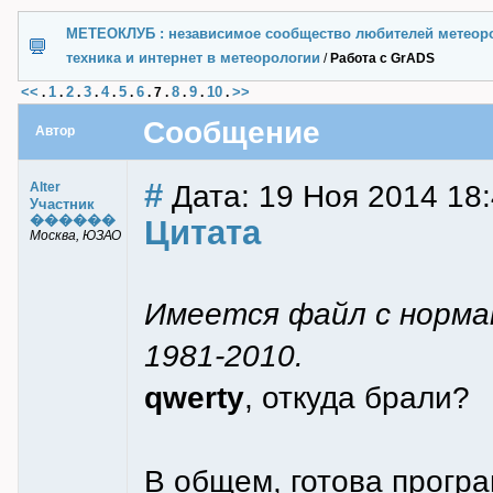
МЕТЕОКЛУБ : независимое сообщество любителей метеор
техника и интернет в метеорологии
/
Работа с GrADS
<<
1
2
3
4
5
6
8
9
10
>>
.
.
.
.
.
.
.
7
.
.
.
.
Сообщение
Автор
#
Дата: 19 Ноя 2014 18
Alter
Участник
������
Цитата
Москва, ЮЗАО
Имеется файл с норма
1981-2010.
qwerty
, откуда брали?
В общем, готова прогр