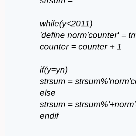
strsum = ''
while(y<2011)
'define norm'counter' = tm
counter = counter + 1
if(y=yn)
strsum = strsum%'norm'c
else
strsum = strsum%'+norm'
endif