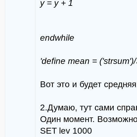
y = y + 1
endwhile
'define mean = ('strsum')/
Вот это и будет средняя
2.Думаю, тут сами спра
Один момент. Возможно
SET lev 1000