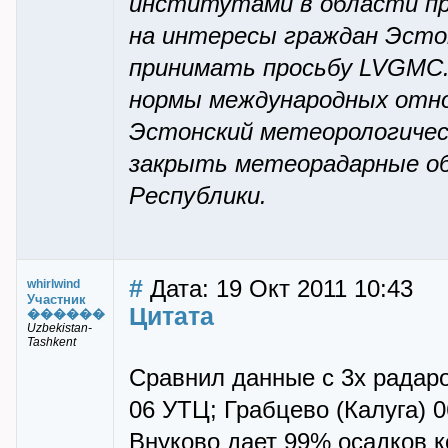
институтами в области пр
на интересы граждан Эсто
принимать просьбу LVGMC.
нормы международных отно
Эстонский метеорологичес
закрыть метеорадарные об
Республики.
#
Дата: 19 Окт 2011 10:43
whirlwind
Участник
Цитата
������
Uzbekistan-
Tashkent
Сравнил данные с 3х радаро
06 УТЦ; Грабцево (Калуга) 
Внуково дает 99% осадков к