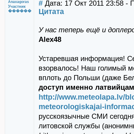
#
Дата: 17 Окт 2011 23:58 -
Anaxagoras
Участник
Цитата
������
У нас теперь ещё и допле
Alex48
Устаревшая информация! Се
взорвалось! Наш голимый ме
вплоть до Польши (даже Бе
доступ именно латвийца
http://www.meteolapa.lv/b
meteorologiskajai-informa
русскоязычные СМИ сегодня
литовской службы (анонимн