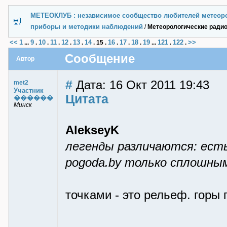
МЕТЕОКЛУБ : независимое сообщество любителей метеор
приборы и методики наблюдений
/
Метеорологические ради
<<
1
9
10
11
12
13
14
16
17
18
19
121
122
>>
...
.
.
.
.
.
.
15
.
.
.
.
...
.
.
Сообщение
Автор
#
Дата: 16 Окт 2011 19:43
met2
Участник
Цитата
������
Минск
AlekseyK
легенды различаются: есть
pogoda.by только сплошны
точками - это рельеф. горы