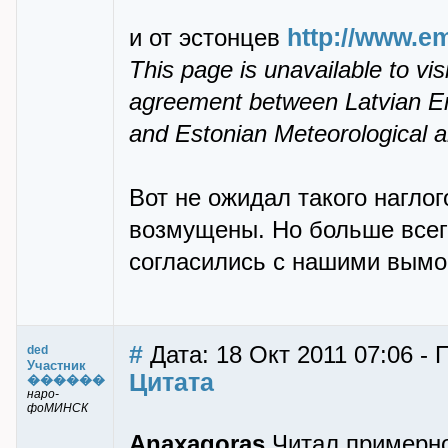
http://www.em
и от эстонцев
This page is unavailable to vi
agreement between Latvian E
and Estonian Meteorological an
Вот не ожидал такого наглог
возмущены. Но больше всег
согласились с нашими вымо
#
Дата: 18 Окт 2011 07:06 - 
ded
Участник
Цитата
������
наро-
фоМИНСК
Anaxagoras
Читал примерно