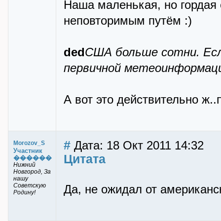
Наша маленькая, но гордая с
неповторимым путём :)
ded
США больше сотни. Есл
первичной метеоинформаци
А вот это действительно ж..
#
Дата: 18 Окт 2011 14:32
Morozov_S
Участник
Цитата
������
Нижний
Новгород, За
нашу
Советскую
Да, не ожидал от американс
Родину!