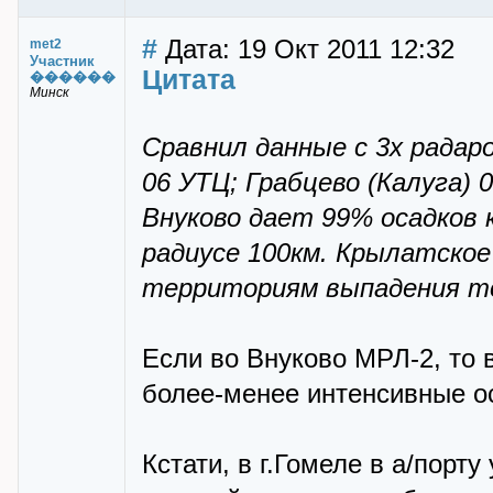
#
Дата: 19 Окт 2011 12:32
met2
Участник
Цитата
������
Минск
Сравнил данные с 3х радаро
06 УТЦ; Грабцево (Калуга) 
Внуково дает 99% осадков 
радиусе 100км. Крылатское
территориям выпадения то
Если во Внуково МРЛ-2, то 
более-менее интенсивные ос
Кстати, в г.Гомеле в а/порт