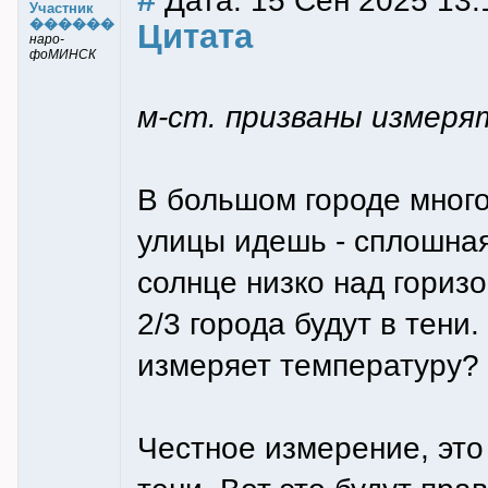
Дата: 15 Сен 2025 13:
Участник
������
Цитата
наро-
фоМИНСК
м-ст. призваны измеря
В большом городе много
улицы идешь - сплошная 
солнце низко над горизо
2/3 города будут в тени
измеряет температуру? 
Честное измерение, это