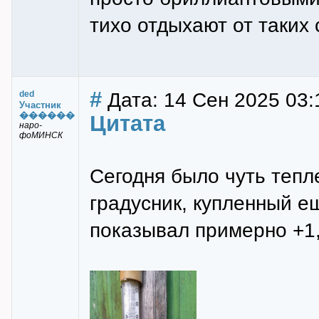
тихо отдыхают от таких 
#
Дата: 14 Сен 2025 03:
ded
Участник
������
Цитата
наро-
фоМИНСК
Сегодня было чуть тепл
градусник, купленный ещ
показывал примерно +1,