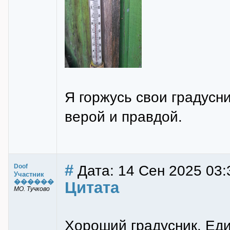
Я горжусь свои градусн
верой и правдой.
#
Дата: 14 Сен 2025 03:
Doof
Участник
������
Цитата
МО. Тучково
Хороший градусник. Еди