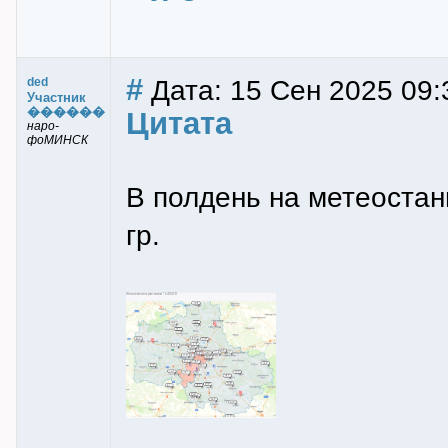
#
Дата: 15 Сен 2025 09:
ded
Участник
������
Цитата
наро-
фоМИНСК
В полдень на метеоста
гр.