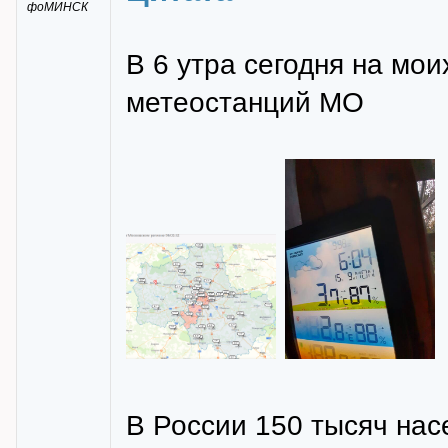
фоМИНСК
В 6 утра сегодня на мои
метеостанций МО
В России 150 тысяч нас