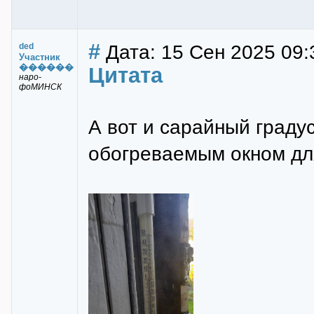
#
Дата: 15 Сен 2025 09:
ded
Участник
������
Цитата
наро-
фоМИНСК
А вот и сарайный градус
обогреваемым окном для