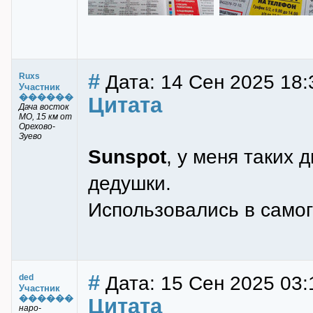
#
Дата: 14 Сен 2025 18:
Ruxs
Участник
������
Цитата
Дача восток
МО, 15 км от
Орехово-
Зуево
Sunspot
, у меня таких 
дедушки.
Использовались в само
#
Дата: 15 Сен 2025 03:
ded
Участник
������
Цитата
наро-