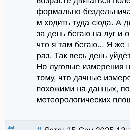
возрасте двигаться полез
формально бездельничаю
м ходить туда-сюда. А 
за день бегаю на луг и 
что я там бегаю... Я же
раз. Так весь день уйдё
Но луговые измерения н
тому, что дачные измер
похожими на данных, п
метеорологических пло
#
ded