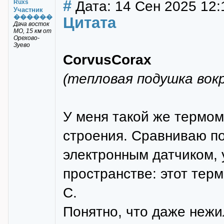
#
Дата: 14 Сен 2025 12:
Ruxs
Участник
������
Цитата
Дача восток
МО, 15 км от
Орехово-
Зуево
CorvusCorax
(тепловая подушка вокр
У меня такой же термом
строения. Сравниваю по
электронным датчиком, 
пространстве: этот тер
С.
Понятно, что даже нежи