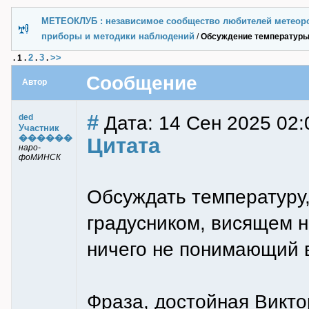
МЕТЕОКЛУБ : независимое сообщество любителей метеор
приборы и методики наблюдений
/
Обсуждение температуры
2
3
>>
.
1
.
.
.
Сообщение
Автор
#
Дата: 14 Сен 2025 02:
ded
Участник
������
Цитата
наро-
фоМИНСК
Обсуждать температуру
градусником, висящем н
ничего не понимающий в
Фраза, достойная Викт