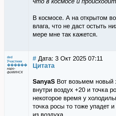
что в космосе и происходит
В космосе. А на открытом во
влага, что не даст остыть н
мере мне так кажется.
#
Дата: 3 Окт 2025 07:11
ded
Участник
Цитата
������
наро-
фоМИНСК
SanyaS
Вот возьмем новый 
внутри воздух +20 и точка р
некоторое время у холодильн
точка росы то тоже упадет и
из воздуха.