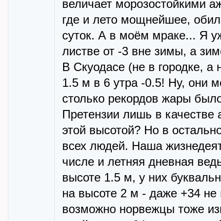
величает морозостойкими аж 
где и лето мощнейшее, оби
суток. А в моём мраке... Я
листве от -3 вне зимы, а зим
В Скуодасе (не в городке, а
1.5 м в 6 утра -0.5! Ну, они
столько рекордов жары было
Претензии лишь в качестве а
этой высотой? Но в остально
всех людей. Наша жизнедеят
числе и летняя дневная вед
высоте 1.5 м, у них букваль
на высоте 2 м - даже +34 не
возможно норвежцы тоже изм