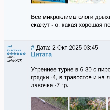
Все микроклиматологи дрыхн
скажут - о, какая хорошая по
#
Дата: 2 Окт 2025 03:45
ded
Участник
Цитата
������
наро-
фоМИНСК
Утреннее турне в 6-30 с пи
грядки -4, в травостое и на 
лавочке -7 гр.