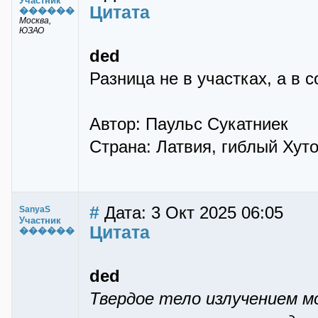
Участник
Цитата
������
Москва,
ЮЗАО
ded
Разница не в участках, а в 
Автор: Паульс Сукатниек
Страна: Латвия, гиблый Хут
#
Дата: 3 Окт 2025 06:05
SanyaS
Участник
Цитата
������
ded
Твердое тело излучением м