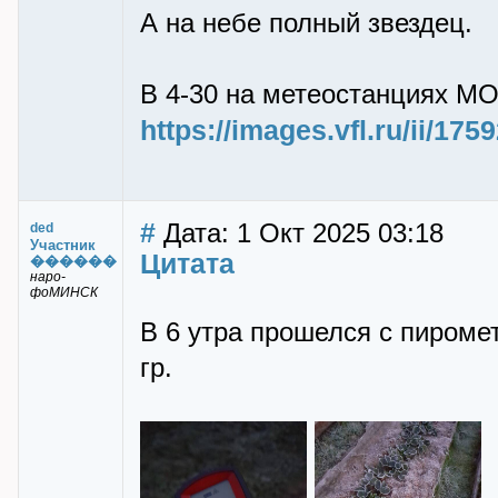
А на небе полный звездец.
В 4-30 на метеостанциях М
https://images.vfl.ru/ii/1
#
Дата: 1 Окт 2025 03:18
ded
Участник
Цитата
������
наро-
фоМИНСК
В 6 утра прошелся с пиромет
гр.