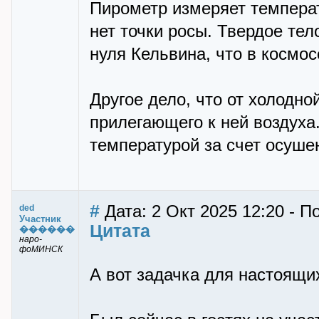
Пирометр измеряет температ
нет точки росы. Твердое те
нуля Кельвина, что в космос
Другое дело, что от холодно
прилегающего к ней воздуха.
температурой за счет осушен
#
Дата: 2 Окт 2025 12:20 - П
ded
Участник
Цитата
������
наро-
фоМИНСК
А вот задачка для настоящи