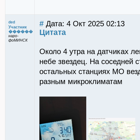
#
Дата: 4 Окт 2025 02:13
ded
Участник
Цитата
������
наро-
фоМИНСК
Около 4 утра на датчиках лег
небе звездец. На соседней 
остальных станциях МО везде
разным микроклиматам