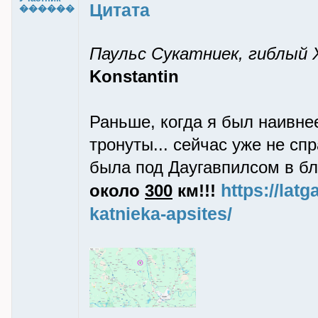
Цитата
������
Паульс Сукатниек, гиблый
Konstantin
Раньше, когда я был наивне
тронуты... сейчас уже не сп
была под Даугавпилсом в бл
https://latg
около
300
км!!!
katnieka-apsites/