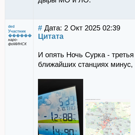
дыры МО и ЛО.
#
Дата: 2 Окт 2025 02:39
ded
Участник
Цитата
������
наро-
фоМИНСК
И опять Ночь Сурка - третья
ближайших станциях минус, п