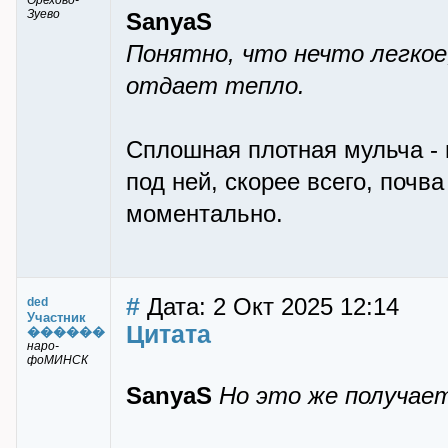
Орехово-
Зуево
SanyaS
Понятно, что нечто легкое,
отдает тепло.
Сплошная плотная мульча -
под ней, скорее всего, почв
моментально.
#
Дата: 2 Окт 2025 12:14
ded
Участник
Цитата
������
наро-
фоМИНСК
SanyaS
Но это же получае