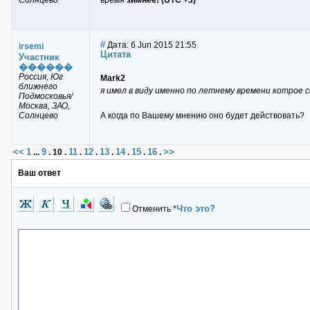
Солнцево
время
зимнее! (UTC +3)
#
Дата: 6 Jun 2015 21:55
irsemi
Цитата
Участник
������
Россия, Юг
Mark2
ближнего
я имел в виду именно по летнему времени котрое 
Подмосковья/
Москва, ЗАО,
Солнцево
А когда по Вашему мнению оно будет действовать?
<<
1
9
11
12
13
14
15
16
>>
...
.
10
.
.
.
.
.
.
.
Ваш ответ
Что это?
Отменить
*