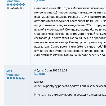
Цитата
Участник
������
###Mark2###
Сегодня,6 июня 2015 года в Москве начались ночи с
менее чем на -12° (порог между навигационными и а
июля 2015 года (больше месяца в году).При этом пр
астрономических сумерек составляет не менее 17 ча
продолжительности дня в году,более 72 % от прлдо
нижней кульминацией Солнца возможна более низка
Солнце в истинную полночь (момент нижней кульмин
светового дня составляет около 73,25 % от продолжи
минуты (время от захода Солнцп до полуночи и до в
рассвета в тёмное время суток (тёмно-синее небо).В
случается за 3 суток до дня летнего солнцестояния,
сумерками возможны только на широте севернее 54.
#
Дата: 6 Jun 2015 21:02
Max_F
Цитата
Участник
������
Mark2
Знаешь формулу расчета долготы дня в зависимост
И, кстати, по зимнему времени восход и заход на ча