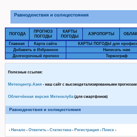
Равноденствия и солнцестояния
ПРОГНОЗ
КАРТЫ
ПОГОДА
АЭРОПОРТЫ
ОБЛА
ПОГОДЫ
ПОГОДЫ
Главная
Карта сайта
КАРТЫ ПОГОДЫ для профес
Добавить в Избранное
Написать нам
Долгосрочный прогноз
Термограф
Полезные ссылки:
Метеоцентр.Азия
- наш сайт с высокодетализированными прогнозами
Облегчённая версия Метеоклуба
(для смартфонов)
Равноденствия и солнцестояния
Начало
Ответить
Статистика
Pегистрация
Поиск
-
-
-
-
-
-