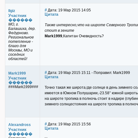
#
Дата: 19 Мар 2015 14:05
Ilgiz
Цитата
Участник
������
МО, г.
Также интересно,что на широте Северного Тропик
Балашиха, дер.
стоит в зените
Федурново.
Mark1999
,Капитан Очевидность?
Региональное
потепление -
благо для
Москвы, МО и
соседних
областей!
#
Дата: 19 Мар 2015 15:11 - Поправил: Mark1999
Mark1999
Цитата
Участник
������
###Mark1999###
Точно такая же широта,где солнце в день зимнего с
имеется в Южном Полушарии,-23.58° южной широты,г
на широте тропика в полночь стоит в надире (глуби
зимнего солнцестояния на широте тропика в полночь
#
Дата: 19 Мар 2015 15:56
Alexandross
Цитата
Участник
������