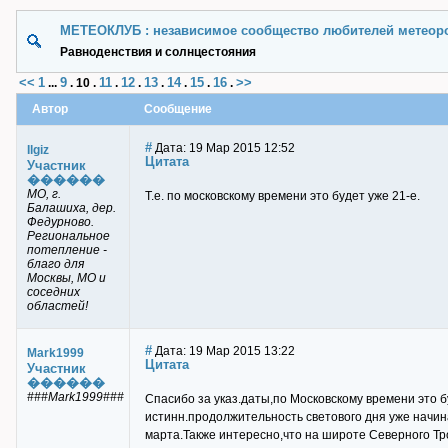
МЕТЕОКЛУБ : независимое сообщество любителей метеор
Равноденствия и солнцестояния
<<
1
9
11
12
13
14
15
16
>>
...
.
10
.
.
.
.
.
.
.
Автор
Сообщение
#
Дата: 19 Мар 2015 12:52
Ilgiz
Цитата
Участник
������
МО, г.
Т.е. по московскому времени это будет уже 21-е.
Балашиха, дер.
Федурново.
Региональное
потепление -
благо для
Москвы, МО и
соседних
областей!
#
Дата: 19 Мар 2015 13:22
Mark1999
Цитата
Участник
������
###Mark1999###
Спасибо за указ.даты,по Московскому времени это 
истинн.продолжительность светового дня уже начин
марта.Также интересно,что на широте Северного Тр