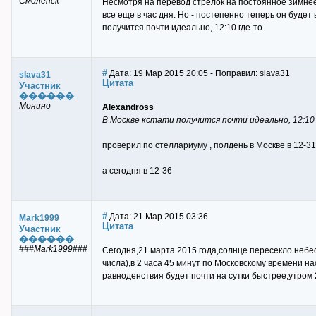
Смоленск
Несмотря на перевод стрелок на постоянное зимнее 
все еще в час дня. Но - постепенно теперь он будет 
получится почти идеально, 12:10 где-то.
#
Дата: 19 Мар 2015 20:05 - Поправил: slava31
slava31
Цитата
Участник
������
Монино
Alexandross
В Москве кстати получится почти идеально, 12:10
проверил по стеллариуму , полдень в Москве в 12-3
а сегодня в 12-36
#
Дата: 21 Мар 2015 03:36
Mark1999
Цитата
Участник
������
###Mark1999###
Сегодня,21 марта 2015 года,солнце пересекло небе
числа),в 2 часа 45 минут по Московскому времени 
равноденствия будет почти на сутки быстрее,утром