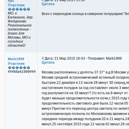
Дата: 21 Мар 2015 15:30
Ilgiz
Цитата
Участник
������
МО, г.
Всех с переходом солнца в северное полушарие! Те
Балашиха, дер.
Федурново.
Региональное
потепление -
благо для
Москвы, МО и
соседних
областей!
#
Дата: 21 Мар 2015 16:43 - Поправил: Mark1999
Mark1999
Цитата
Участник
������
###Mark1999###
Москва расположена у долготы 37.37° в.д.В Москве
Москве средний астрономический истинный полдень н
быстрее,22 декабря в 13 часов 28 минут 30 секунд,л
наступления полудня за год составляет около 3 мин
год разлучается на 16 минут? (то есть на 8 минут 
будет меньше продолжительности ночи,с 2015 году б
продолжительность светового дня была 12 часов 05 м
минут.Притом что переход центра светила по эклип
астрономическую полночь по Московскому времени-в 2
середине периода между полуднем 20 и 21 марта.24 
минут,25 сентября 2015 года 12 часов 02 минут,26 с