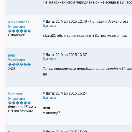
Т.е. на гринвичском меридиане он не всегда в 12 ча
#
Дата: 21 Мар 2015 12:46 - Поправил: Alexandross
Alexandross
Цитата
Участник
������
Смоленск
slava31
обсчитался немного :) Да, получается так.
#
Дата: 21 Мар 2015 13:37
nym
Цитата
Участник
������
Уфа
Т.е. на гринвичском меридиане он не всегда в 12 ч
Да
#
Дата: 21 Мар 2015 15:24
Summer
Цитата
Участник
������
Фрязино 25 км. к
nym
СВ от Москвы
А почему?
#