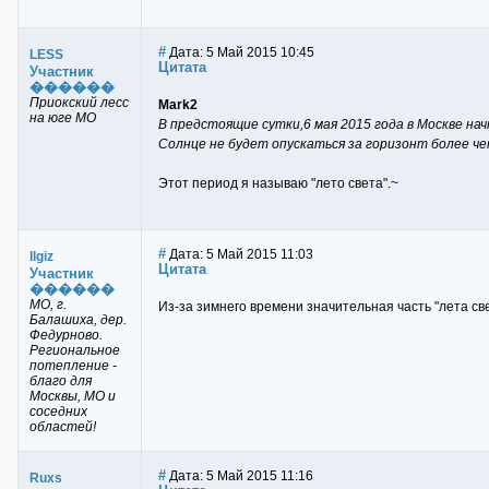
#
Дата: 5 Май 2015 10:45
LESS
Цитата
Участник
������
Приокский лесс
Mark2
на юге МО
В предстоящие сутки,6 мая 2015 года в Москве на
Солнце не будет опускаться за горизонт более чем
Этот период я называю "лето света".~
#
Дата: 5 Май 2015 11:03
Ilgiz
Цитата
Участник
������
МО, г.
Из-за зимнего времени значительная часть "лета све
Балашиха, дер.
Федурново.
Региональное
потепление -
благо для
Москвы, МО и
соседних
областей!
#
Дата: 5 Май 2015 11:16
Ruxs