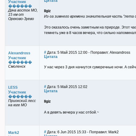
Цитата
Участник
������
Дача восток МО,
Ilgiz
15 км от
Из-за зимнего времени значительная часть "лета с
Орехово-Зуево
Это оказалось очень заметным на природе. Этот ча
темнеть уже в 8 часов вечера, что сильно напоминал
#
Дата: 5 Май 2015 12:00 - Поправил: Alexandross
Alexandross
Цитата
Участник
������
Смоленск
У нас через 3 дня начнутся сумеречные ночи. А сейч
#
Дата: 5 Май 2015 12:02
LESS
Цитата
Участник
������
Приокский лесс
Ilgiz
на юге МО
А в девять вечера у нас отбой.~
#
Дата: 6 Jun 2015 15:33 - Поправил: Mark2
Mark2