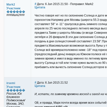
#
Дата: 6 Jun 2015 21:50 - Поправил: Mark2
Mark2
Цитата
Участник
������
###Mark2###
Честно говоря нет но по склонению Солнца и дате 
горизонтом.Напрмер для Москвы (широта 55.3 граду
составляет 58° и -11° гралусов,в день зимнего солнц
апреля по 25 число последнего летнего месяца выс
предмета.Также у широты Москвы (и везде Севернее
октября и 26 февраля.В эти дни склонение Солнца 
полдень в дни солнцестояний составляет 23.58°.При
предмета.Максимальная возможная высота Луны у пол
Солнце всё времярасположено ниже -18° под горизо
(предпоследний день) января,на Южном полюсе её п
зимнее время,я имел в виду именно по летнему вре
высоту Срлнца в той или точке нужно вычесть из 9
прибавить или вычесть склонение Солнца,которое в
#
Дата: 6 Jun 2015 21:52
irsemi
Цитата
Участник
������
Россия, Юг
И, кстати, по зимнему времени восход и заход на ч
ближнего
Подмосковья/
Ой, и правда, Марк почти всегда время всех событий
Москва, ЗАО,