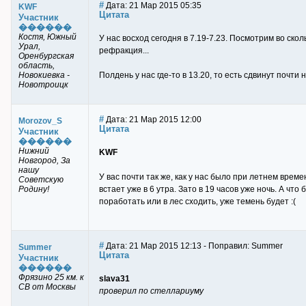
#
Дата: 21 Мар 2015 05:35
KWF
Цитата
Участник
������
Костя, Южный
У нас восход сегодня в 7.19-7.23. Посмотрим во скол
Урал,
рефракция...
Оренбургская
область,
Новокиевка -
Полдень у нас где-то в 13.20, то есть сдвинут почти
Новотроицк
#
Дата: 21 Мар 2015 12:00
Morozov_S
Цитата
Участник
������
Нижний
KWF
Новгород, За
нашу
У вас почти так же, как у нас было при летнем време
Советскую
Родину!
встает уже в 6 утра. Зато в 19 часов уже ночь. А чт
поработать или в лес сходить, уже темень будет :(
#
Дата: 21 Мар 2015 12:13 - Поправил: Summer
Summer
Цитата
Участник
������
Фрязино 25 км. к
slava31
СВ от Москвы
проверил по стеллариуму