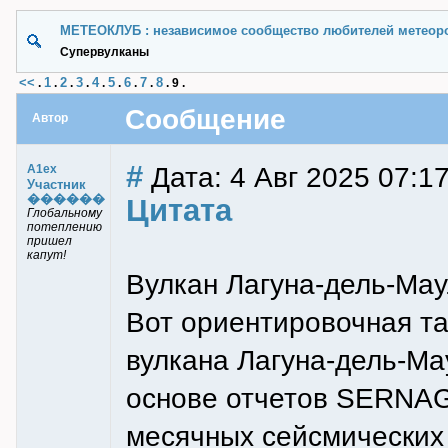
МЕТЕОКЛУБ : независимое сообщество любителей метеор
Супервулканы
<<
1
2
3
4
5
6
7
8
.
.
.
.
.
.
.
.
.
9
.
Сообщение
Автор
#
Дата: 4 Авг 2025 07:1
A1ex
Участник
������
Цитата
Глобальному
потеплению
пришел
капут!
Вулкан Лагуна-дель-Мау
Вот ориентировочная та
вулкана Лагуна-дель-Ма
основе отчетов SERNAG
месячных сейсмических