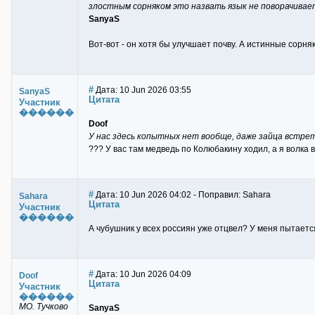
злостным сорняком это назвать язык не поворачивае
SanyaS
Вот-вот - он хотя бы улучшает почву. А истинные сорняк
#
Дата: 10 Jun 2026 03:55
SanyaS
Цитата
Участник
������
Doof
У нас здесь копытных нет вообще, даже зайца встре
??? У вас там медведь по Колюбакину ходил, а я волка в
#
Дата: 10 Jun 2026 04:02 - Поправил: Sahara
Sahara
Цитата
Участник
������
А чубушник у всех россиян уже отцвел? У меня пытаетс
#
Дата: 10 Jun 2026 04:09
Doof
Цитата
Участник
������
МО. Тучково
SanyaS