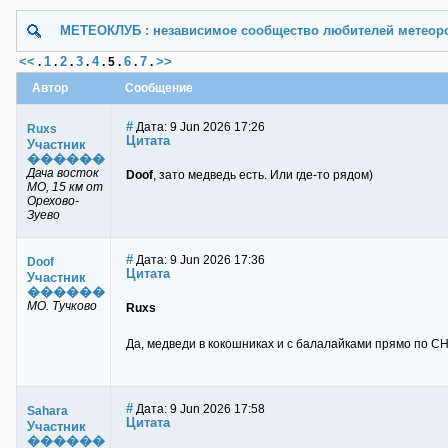
МЕТЕОКЛУБ : независимое сообщество любителей метеор
<<
1
2
3
4
6
7
>>
.
.
.
.
.
5
.
.
.
Автор
Сообщение
#
Дата: 9 Jun 2026 17:26
Ruxs
Цитата
Участник
������
Дача восток
Doof
, зато медведь есть. Или где-то рядом)
МО, 15 км от
Орехово-
Зуево
#
Дата: 9 Jun 2026 17:36
Doof
Цитата
Участник
������
МО. Тучково
Ruxs
Да, медведи в кокошниках и с балалайками прямо по СНТ
#
Дата: 9 Jun 2026 17:58
Sahara
Цитата
Участник
������