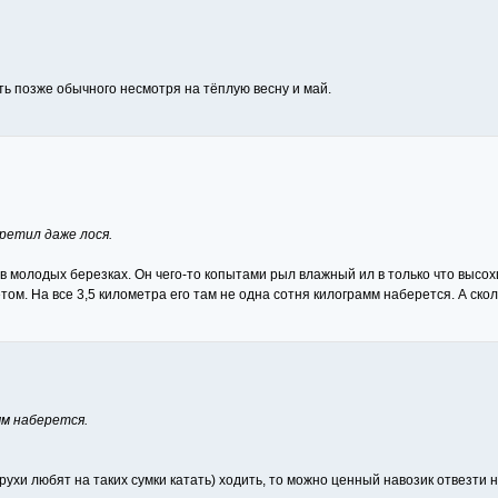
ть позже обычного несмотря на тёплую весну и май.
ретил даже лося.
в молодых березках. Он чего-то копытами рыл влажный ил в только что высохше
м. На все 3,5 километра его там не одна сотня килограмм наберется. А сколь
мм наберется.
рухи любят на таких сумки катать) ходить, то можно ценный навозик отвезти н