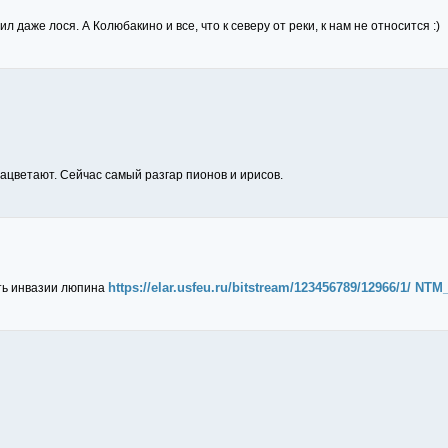
л даже лося. А Колюбакино и все, что к северу от реки, к нам не относится :)
зацветают. Сейчас самый разгар пионов и ирисов.
https://elar.usfeu.ru/bitstream/123456789/12966/1/ NTM
сть инвазии люпина