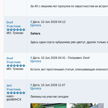
За 40 с лишним лет прогулок по окрестностям не встрети
#
Дата: 10 Jun 2026 04:12
Doof
Цитата
Участник
������
МО. Тучково
Sahara
Здесь одни сорта чубушника уже цветут, другие только 
#
Дата: 10 Jun 2026 04:41 - Поправил: Doof
Doof
Цитата
Участник
������
МО. Тучково
Кстати, вот простенькая статья, описывающая опасно
#
Дата: 10 Jun 2026 11:47
ded
Цитата
Участник
������
наро-
Люпины на участке сегодня
фоМИНСК