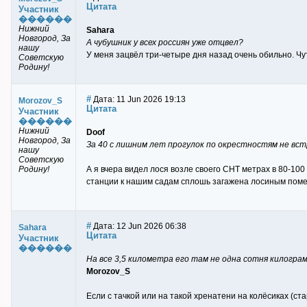
Цитата
Участник
������
Нижний
Sahara
Новгород, За
А чубушник у всех россиян уже отцвел?
нашу
У меня зацвёл три-четыре дня назад очень обильно. Чу
Советскую
Родину!
#
Дата: 11 Jun 2026 19:13
Morozov_S
Цитата
Участник
������
Нижний
Doof
Новгород, За
За 40 с лишним лет прогулок по окрестностям не вст
нашу
Советскую
Родину!
А я вчера видел лося возле своего СНТ метрах в 80-100 
станции к нашим садам сплошь загажена лосиным помето
#
Дата: 12 Jun 2026 06:38
Sahara
Цитата
Участник
������
На все 3,5 километра его там не одна сотня килогра
Morozov_S
Если с тачкой или на такой хренатени на колёсиках (ста