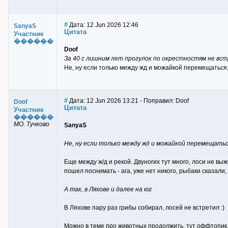
#
Дата: 12 Jun 2026 12:46
SanyaS
Цитата
Участник
������
Doof
За 40 с лишним лет прогулок по окрестностям не вст
Не, ну если только между жд и можайкой перемещаться, то
#
Дата: 12 Jun 2026 13:21 - Поправил: Doof
Doof
Цитата
Участник
������
МО. Тучково
SanyaS
Не, ну если только между жд и можайкой перемещать
Еще между ж/д и рекой. Двуногих тут много, лоси не вы
пошел поснимать - ага, уже нет никого, рыбаки сказали,
А так, в Ляхове и далее на юг
В Ляхове пару раз грибы собирал, лосей не встретил :)
Можно в теме про животных продолжить, тут оффтопик