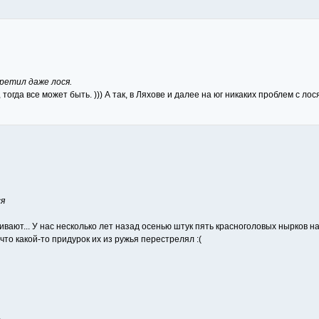
ретил даже лося.
гда все может быть. ))) А так, в Ляхове и далее на юг никаких проблем с лосям
ся
живают... У нас несколько лет назад осенью штук пять красноголовых нырков 
 что какой-то придурок их из ружья перестрелял :(
.