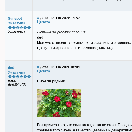
#
Дата: 12 Jun 2026 19:52
Sunspot
Цитата
Участник
������
Ульяновск
Люпины на участке сегодня
ded
Мои уже отцвели, верхушки одни остались. и семенники 
Цветут шикарно пионы. И ромашки(нивяник)
#
Дата: 13 Jun 2026 08:09
ded
Цитата
Участник
������
наро-
Пион гибридный
фоМИНСК
Вот пример того, что овчинка выделки не стоит. Посадо
травянистого пиона. А качество цветения и декоративно