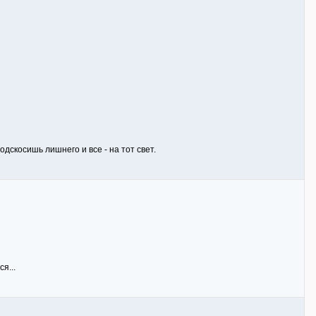
дскосишь лишнего и все - на тот свет.
я...