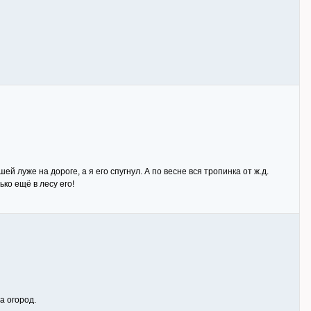
й луже на дороге, а я его спугнул. А по весне вся тропинка от ж.д.
ко ещё в лесу его!
а огород.