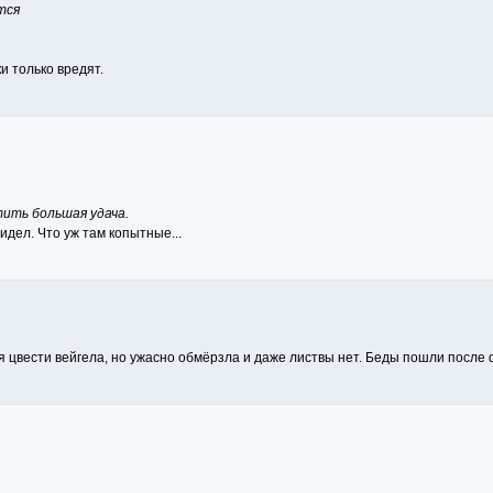
тся
и только вредят.
тить большая удача.
идел. Что уж там копытные...
я цвести вейгела, но ужасно обмёрзла и даже листвы нет. Беды пошли после