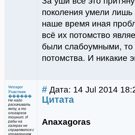
За уши всё это притян
поколения умели лишь 
наше время иная пробл
всё их потомство явля
были слабоумными, то 
потомства. И никакие э
#
Дата: 14 Jul 2014 18:
Vetragor
Участник
������
Цитата
Не надо
раскачивать
яхту, а то
олигархов
тошнит. И
Anaxagoras
рабы на
галерах не
справляются с
управлением.