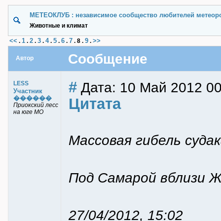
МЕТЕОКЛУБ : независимое сообщество любителей метеор
Животные и климат
<<
1
2
3
4
5
6
7
9
>>
.
.
.
.
.
.
.
.
8
.
.
Сообщение
Автор
#
Дата: 10 Май 2012 00
LESS
Участник
������
Цитата
Приокский лесс
на юге МО
Массовая гибель судак
Под Самарой вблизи Ж
27/04/2012, 15:02