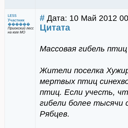
#
Дата: 10 Май 2012 00
LESS
Участник
������
Цитата
Приокский лесс
на юге МО
Массовая гибель птиц
Жители поселка Хужир
мертвых птиц синехво
птиц. Если учесть, чт
гибели более тысячи 
Рябцев.