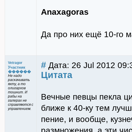
Anaxagoras
Да про них ещё 10-го м
#
Дата: 26 Jul 2012 09:
Vetragor
Участник
������
Цитата
Не надо
раскачивать
яхту, а то
олигархов
тошнит. И
Вечные певцы пекла ци
рабы на
галерах не
справляются с
ближе к 40-ку тем луч
управлением.
пение, и вообще, кузн
размножения, а эти чи