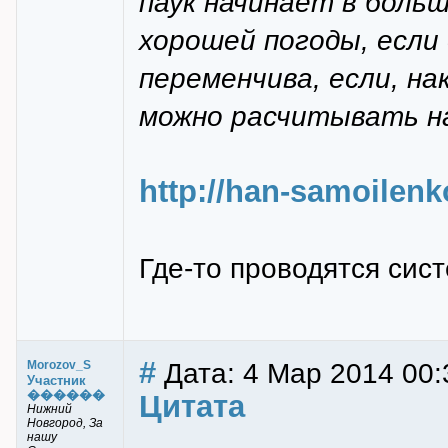
паук начинает в боль
хорошей погоды, если
переменчива, если, на
можно расчитывать на
http://han-samoilenk
Где-то проводятся сис
#
Дата: 4 Мар 2014 00:
Morozov_S
Участник
������
Цитата
Нижний
Новгород, За
нашу