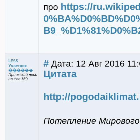
https://ru.wik
про
0%BA%D0%BD%D0
B9_%D1%81%D0%B
#
Дата: 12 Авг 2016 11
LESS
Участник
������
Цитата
Приокский лесс
на юге МО
http://pogodaiklimat
Потепление Мирового