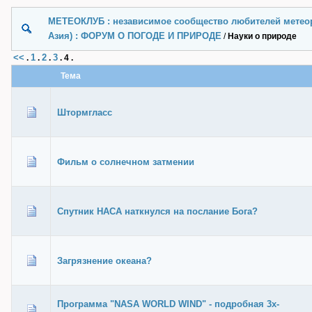
МЕТЕОКЛУБ : независимое сообщество любителей метеор
Азия) : ФОРУМ О ПОГОДЕ И ПРИРОДЕ
/
Науки о природе
<<
1
2
3
.
.
.
.
4
.
Тема
Штормгласс
Фильм о солнечном затмении
Спутник НАСА наткнулся на послание Бога?
Загрязнение океана?
Программа "NASA WORLD WIND" - подробная 3х-