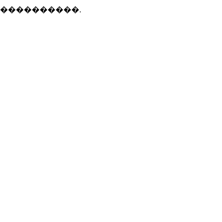
 ����������.