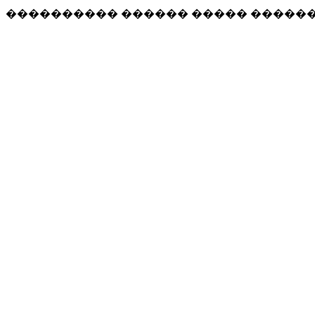
���������� ������ ����� �����