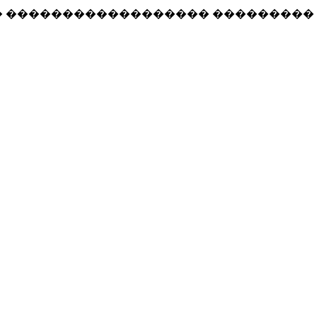
� ������������������ ���������