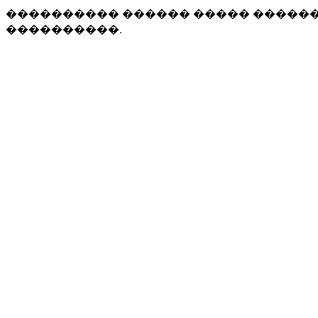
���������� ������ ����� �����
����������.