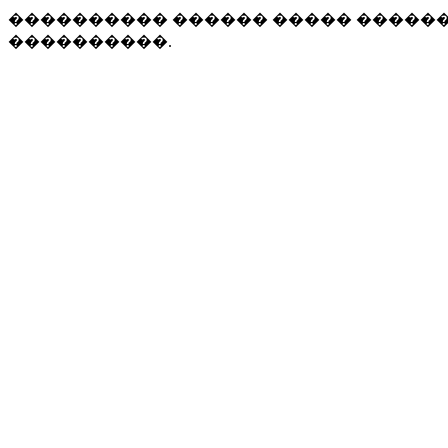
���������� ������ ����� �����
����������.