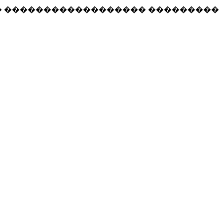
� ������������������ ���������