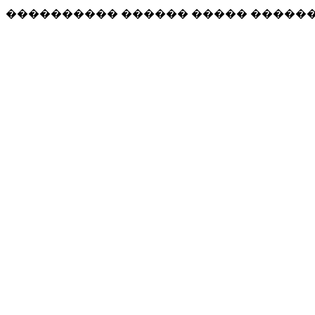
���������� ������ ����� �����