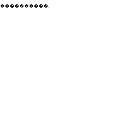
 ����������.