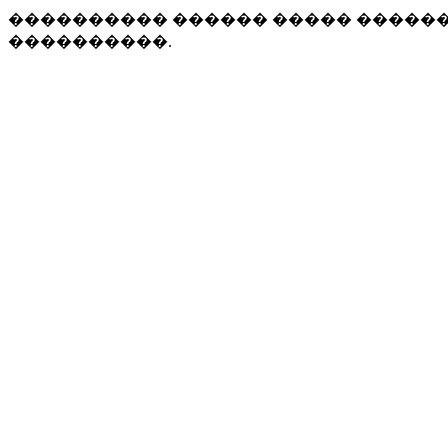
���������� ������ ����� �����
����������.