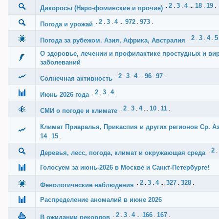
2
3
4
18
19
.
.
.
...
.
.
Дикоросы (Наро-фоминские и прочие)
2
3
4
972
973
.
.
.
...
.
.
Погода и урожай
2
3
4
5
.
.
.
.
Погода за рубежом. Азия, Африка, Австралия
О здоровье, лечении и профилактике простудных и ви
заболеваний
2
3
4
96
97
.
.
.
...
.
.
Солнечная активность
2
3
4
.
.
.
.
Июнь 2026 года
2
3
4
10
11
.
.
.
...
.
.
СМИ о погоде и климате
Климат Приаралья, Прикаспия и других регионов Ср. А
14
15
.
.
2
.
.
Деревья, лесс, погода, климат и окружающая среда
Голосуем за июнь-2026 в Москве и Санкт-Петербурге!
2
3
4
327
328
.
.
.
...
.
.
Фенологические наблюдения
Распределение аномалий в июне 2026
2
3
4
166
167
.
.
.
...
.
.
В ожидании рекордов