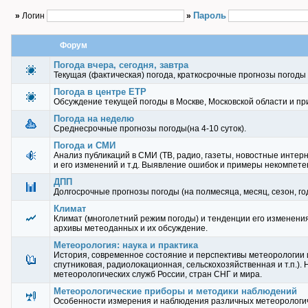
Пароль
»
Логин
»
Форум
Погода вчера, сегодня, завтра
Текущая (фактическая) погода, краткосрочные прогнозы погоды (
Погода в центре ЕТР
Обсуждение текущей погоды в Москве, Московской области и пр
Погода на неделю
Среднесрочные прогнозы погоды(на 4-10 суток).
Погода и СМИ
Анализ публикаций в СМИ (ТВ, радио, газеты, новостные интерн
и его изменений и т.д. Выявление ошибок и примеры некомпете
ДПП
Долгосрочные прогнозы погоды (на полмесяца, месяц, сезон, год
Климат
Климат (многолетний режим погоды) и тенденции его изменени
архивы метеоданных и их обсуждение.
Метеорология: наука и практика
История, современное состояние и перспективы метеорологии 
спутниковая, радиолокационная, сельскохозяйственная и т.п.).
метеорологических служб России, стран СНГ и мира.
Метеорологические приборы и методики наблюдений
Особенности измерения и наблюдения различных метеорологич