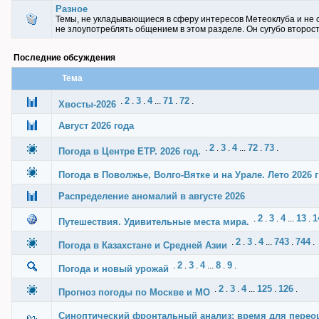
Разное
Темы, не укладывающиеся в сферу интересов Метеоклуба и не 
не злоупотреблять общением в этом разделе. Он сугубо второс
Последние обсуждения
Тема
2
3
4
71
72
.
.
.
...
.
.
Хвосты-2026
Август 2026 года
2
3
4
72
73
.
.
.
...
.
.
Погода в Центре ЕТР. 2026 год.
Погода в Поволжье, Волго-Вятке и на Урале. Лето 2026 г
Распределение аномалий в августе 2026
2
3
4
13
1
.
.
.
...
.
Путешествия. Удивительные места мира.
2
3
4
743
744
.
.
.
...
.
.
Погода в Казахстане и Средней Азии
2
3
4
8
9
.
.
.
...
.
.
Погода и новый урожай
2
3
4
125
126
.
.
.
...
.
.
Прогноз погоды по Москве и МО
Синоптический фронтальный анализ: время для перео