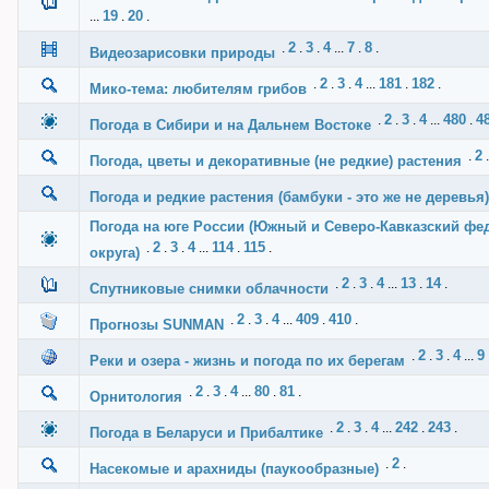
19
20
...
.
.
2
3
4
7
8
.
.
.
...
.
.
Видеозарисовки природы
2
3
4
181
182
.
.
.
...
.
.
Мико-тема: любителям грибов
2
3
4
480
4
.
.
.
...
.
Погода в Сибири и на Дальнем Востоке
2
.
Погода, цветы и декоративные (не редкие) растения
Погода и редкие растения (бамбуки - это же не деревья)
Погода на юге России (Южный и Северо-Кавказский ф
2
3
4
114
115
.
.
.
...
.
.
округа)
2
3
4
13
14
.
.
.
...
.
.
Cпутниковые снимки облачности
2
3
4
409
410
.
.
.
...
.
.
Прогнозы SUNMAN
2
3
4
9
.
.
.
...
Реки и озера - жизнь и погода по их берегам
2
3
4
80
81
.
.
.
...
.
.
Орнитология
2
3
4
242
243
.
.
.
...
.
.
Погода в Беларуси и Прибалтике
2
.
.
Насекомые и арахниды (паукообразные)