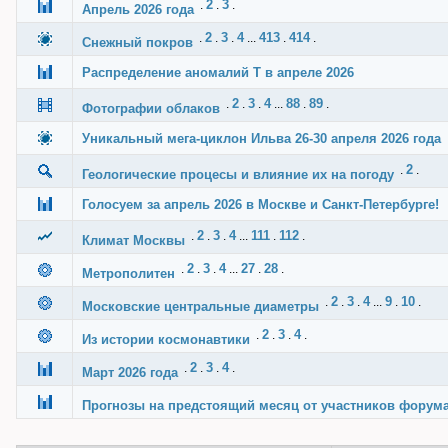
2
3
.
.
.
Апрель 2026 года
2
3
4
413
414
.
.
.
...
.
.
Снежный покров
Распределение аномалий Т в апреле 2026
2
3
4
88
89
.
.
.
...
.
.
Фотографии облаков
Уникальный мега-циклон Ильва 26-30 апреля 2026 года
2
.
.
Геологические процесы и влияние их на погоду
Голосуем за апрель 2026 в Москве и Санкт-Петербурге!
2
3
4
111
112
.
.
.
...
.
.
Климат Москвы
2
3
4
27
28
.
.
.
...
.
.
Метрополитен
2
3
4
9
10
.
.
.
...
.
.
Московские центральные диаметры
2
3
4
.
.
.
.
Из истории космонавтики
2
3
4
.
.
.
.
Март 2026 года
Прогнозы на предстоящий месяц от участников форум