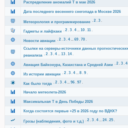
Распределение аномалий Т в мае 2026
Дата последнего весеннего снегопада в Москве 2026
2
3
.
.
.
Метеорология и программирование
2
3
4
10
11
.
.
.
...
.
.
Гаджеты и лайфхаки
2
3
4
69
70
.
.
.
...
.
.
Новости авиации
Ссылки на серверы-источники данных прогностически
2
3
4
13
14
.
.
.
...
.
.
реанализа
2
3
4
.
.
.
Авиация Байконура, Казахстана и Средней Азии
2
3
4
8
9
.
.
.
...
.
.
Из истории авиации
2
3
4
96
97
.
.
.
...
.
.
Как было тогда
Начало метеолета-2026
Максимальная Т в День Победы 2026
Когда состоятся первые +25 в 2026 году по ВДНХ?
2
3
4
24
25
.
.
.
...
.
.
Грозы (наблюдения, фото и т.д.)