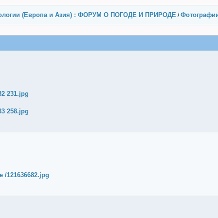
ологии (Европа и Азия) : ФОРУМ О ПОГОДЕ И ПРИРОДЕ
Фотографи
/
32 231.jpg
33 258.jpg
ge /121636682.jpg