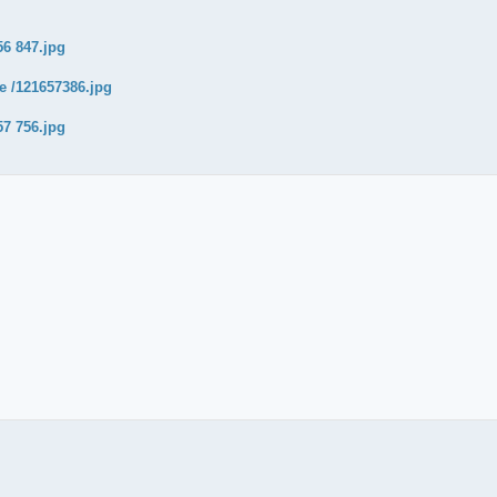
56 847.jpg
ge /121657386.jpg
57 756.jpg