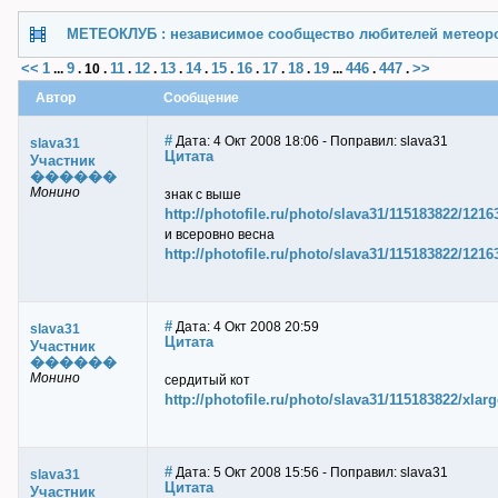
МЕТЕОКЛУБ : независимое сообщество любителей метеор
<<
1
9
11
12
13
14
15
16
17
18
19
446
447
>>
...
.
10
.
.
.
.
.
.
.
.
.
...
.
.
Автор
Сообщение
#
Дата: 4 Окт 2008 18:06 - Поправил: slava31
slava31
Цитата
Участник
������
Монино
знак с выше
http://photofile.ru/photo/slava31/115183822/1216
и всеровно весна
http://photofile.ru/photo/slava31/115183822/1216
#
Дата: 4 Окт 2008 20:59
slava31
Цитата
Участник
������
Монино
сердитый кот
http://photofile.ru/photo/slava31/115183822/xlar
#
Дата: 5 Окт 2008 15:56 - Поправил: slava31
slava31
Цитата
Участник