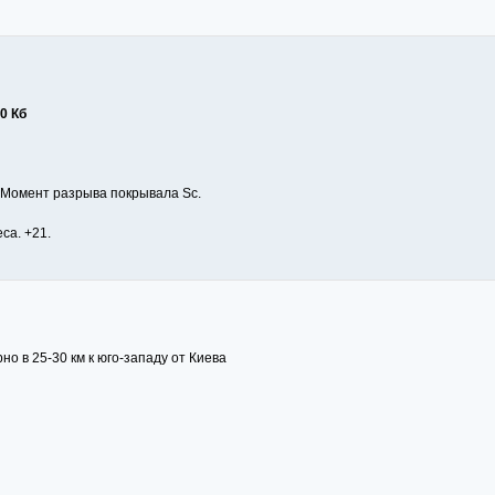
0 Кб
. Момент разрыва покрывала Sс.
са. +21.
но в 25-30 км к юго-западу от Киева