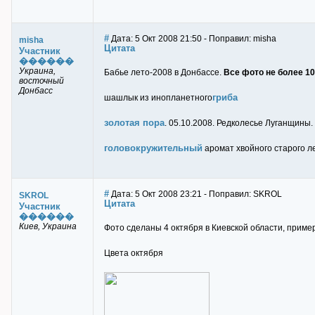
#
Дата: 5 Окт 2008 21:50 - Поправил: misha
misha
Цитата
Участник
������
Украина,
Бабье лето-2008 в Донбассе.
Все фото не более 10
восточный
Донбасс
гриба
шашлык из инопланетного
золотая пора
. 05.10.2008. Редколесье Луганщины
головокружительный
аромат хвойного старого ле
#
Дата: 5 Окт 2008 23:21 - Поправил: SKROL
SKROL
Цитата
Участник
������
Киев, Украина
Фото сделаны 4 октября в Киевской области, пример
Цвета октября