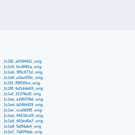
/0 _1c1f2_a5344411_orig
/0 _1c1e5_bcdf4f1a_orig
/0 _1c1eb_f85c071d_orig
/0 _1c1e6_a3ac835c_orig
0 _1c1f1_f5f935ce_orig
/0 _1c1f0_6d1ddeb5_orig
/0 _1c1ef_31376e2f_orig
/0 _1c1ee_a190378d_orig
/0 _1c1ed_b24fd419_orig
/0 _1c1ec_cca565f5_orig
/0 _1c1ea_44232cd9_orig
/0 _1c1e9_403ed0a7_orig
/0 _1c1e8_5d54ab4_orig
/0 _1c1e7_7a87f4ab_orig