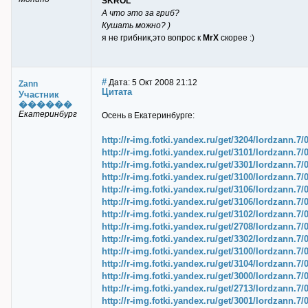
SKROL
А что это за гриб?
Кушать можно? )
я не грибник,это вопрос к
MrX
скорее :)
#
Дата: 5 Окт 2008 21:12
Zann
Цитата
Участник
������
Екатеринбург
Осень в Екатеринбурге:
http://r-img.fotki.yandex.ru/get/3204/lordzann.7
http://r-img.fotki.yandex.ru/get/3101/lordzann.7
http://r-img.fotki.yandex.ru/get/3301/lordzann.7
http://r-img.fotki.yandex.ru/get/3100/lordzann.7
http://r-img.fotki.yandex.ru/get/3106/lordzann.7/
http://r-img.fotki.yandex.ru/get/3106/lordzann.7
http://r-img.fotki.yandex.ru/get/3102/lordzann.7
http://r-img.fotki.yandex.ru/get/2708/lordzann.7
http://r-img.fotki.yandex.ru/get/3302/lordzann.7
http://r-img.fotki.yandex.ru/get/3100/lordzann.7
http://r-img.fotki.yandex.ru/get/3104/lordzann.7
http://r-img.fotki.yandex.ru/get/3000/lordzann.7
http://r-img.fotki.yandex.ru/get/2713/lordzann.7
http://r-img.fotki.yandex.ru/get/3001/lordzann.7