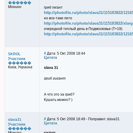
������
Монино
гриб гигант
http://photofile.ru/photo/slava31/115183822/1216
но все-таки лето
http://photofile.ru/photo/slava31/115183822/xlar
очередной теплый день в Подмосковье (Т+19)
http://photofile.ru/photo/slava31/115183822/1216
#
Дата: 5 Окт 2008 18:44
SKROL
Цитата
Участник
������
Киев, Украина
slava 31
гриб гигант
А что это за гриб?
Кушать можно? )
#
Дата: 5 Окт 2008 18:49 - Поправил: slava31
slava31
Цитата
Участник
������
Монино