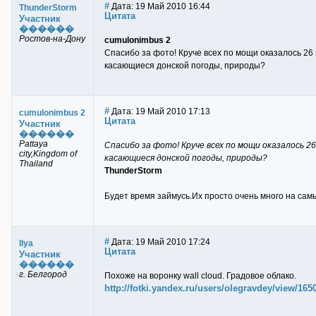
#
Дата: 19 Май 2010 16:44
ThunderStorm
Цитата
Участник
������
Ростов-на-Дону
cumulonimbus 2
Спасибо за фото! Круче всех по мощи оказалось 26 
касающиеся донской погоды, природы?
#
Дата: 19 Май 2010 17:13
cumulonimbus 2
Цитата
Участник
������
Pattaya
Спасибо за фото! Круче всех по мощи оказалось 26
city,Kingdom of
касающиеся донской погоды, природы?
Thailand
ThunderStorm
Будет время займусь.Их просто очень много на сам
#
Дата: 19 Май 2010 17:24
Ilya
Цитата
Участник
������
г. Белгород
Похоже на воронку wall cloud. Градовое облако.
http://fotki.yandex.ru/users/olegravdey/view/16