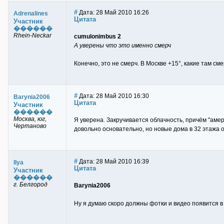
#
Дата: 28 Май 2010 16:26
Adrenalines
Цитата
Участник
������
Rhein-Neckar
cumulonimbus 2
А уверены что это именно смерч
Конечно, это не смерч. В Москве +15°, какие там смер
#
Дата: 28 Май 2010 16:30
Barynia2006
Цитата
Участник
������
Mocква, юг,
Я уверена. Закручивается облачность, причём "амери
Чертаново
довольно основательно, но новые дома в 32 этажа 
#
Дата: 28 Май 2010 16:39
Ilya
Цитата
Участник
������
г. Белгород
Barynia2006
Ну я думаю скоро должны фотки и видео появится в