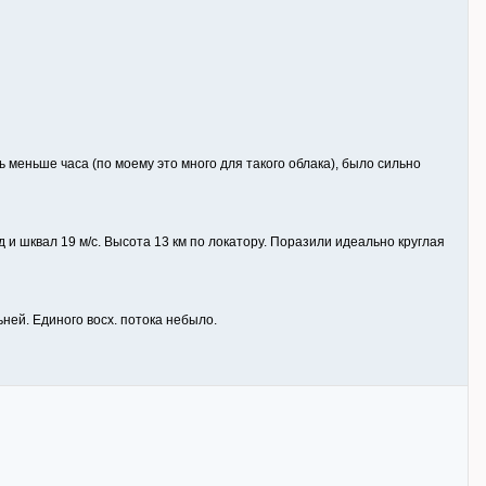
ь меньше часа (по моему это много для такого облака), было сильно
д и шквал 19 м/с. Высота 13 км по локатору. Поразили идеально круглая
ьней. Единого восх. потока небыло.