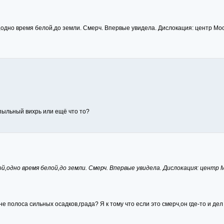
одно время белой,до земли. Смерч. Впервые увидела. Дислокация: центр Моск
 пыльный вихрь или ещё что то?
й,одно время белой,до земли. Смерч. Впервые увидела. Дислокация: центр 
не полоса сильных осадков,града? Я к тому что если это смерч,он где-то и дел