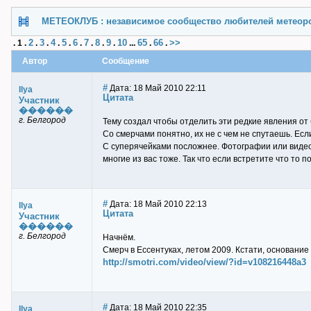
МЕТЕОКЛУБ : независимое сообщество любителей метеор
2
3
4
5
6
7
8
9
10
65
66
>>
.
1
.
.
.
.
.
.
.
.
.
...
.
.
Автор
Сообщение
#
Дата: 18 Май 2010 22:11
Ilya
Цитата
Участник
������
г. Белгород
Тему создал чтобы отделить эти редкие явления от б
Со смерчами понятно, их не с чем не спутаешь. Есл
С суперячейками посложнее. Фотографии или видео 
многие из вас тоже. Так что если встретите что то
#
Дата: 18 Май 2010 22:13
Ilya
Цитата
Участник
������
г. Белгород
Начнём.
Смерч в Ессентуках, летом 2009. Кстати, основание
http://smotri.com/video/view/?id=v108216448a3
#
Дата: 18 Май 2010 22:35
Ilya