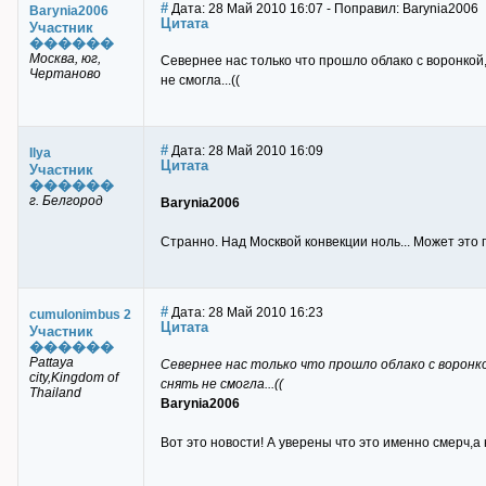
#
Дата: 28 Май 2010 16:07 - Поправил: Barynia2006
Barynia2006
Цитата
Участник
������
Mocква, юг,
Cевернее нас только что прошло облако с воронкой,
Чертаново
не смогла...((
#
Дата: 28 Май 2010 16:09
Ilya
Цитата
Участник
������
г. Белгород
Barynia2006
Странно. Над Москвой конвекции ноль... Может это
#
Дата: 28 Май 2010 16:23
cumulonimbus 2
Цитата
Участник
������
Pattaya
Cевернее нас только что прошло облако с воронко
city,Kingdom of
снять не смогла...((
Thailand
Barynia2006
Вот это новости! А уверены что это именно смерч,а 