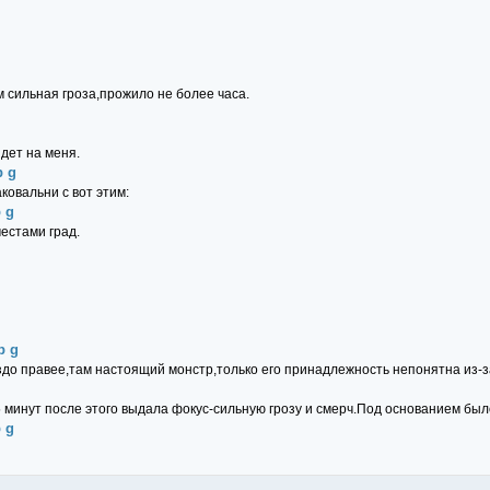
 сильная гроза,прожило не более часа.
идет на меня.
p g
ковальни с вот этим:
p g
естами град.
p g
аздо правее,там настоящий монстр,только его принадлежность непонятна из
 минут после этого выдала фокус-сильную грозу и смерч.Под основанием был
p g