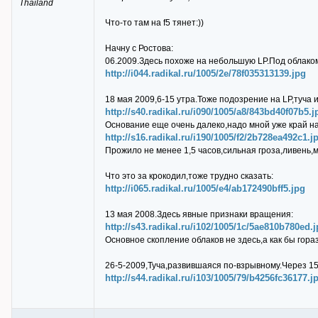
Thailand
Что-то там на f5 тянет:))
Начну с Ростова:
06.2009.Здесь похоже на небольшую LP.Под облаком
http://i044.radikal.ru/1005/2e/78f035313139.jpg
18 мая 2009,6-15 утра.Тоже подозрение на LP,туча 
http://s40.radikal.ru/i090/1005/a8/843bd40f07b5.j
Основание еще очень далеко,надо мной уже край на
http://s16.radikal.ru/i190/1005/f2/2b728ea492c1.j
Прожило не менее 1,5 часов,сильная гроза,ливень,м
Что это за крокодил,тоже трудно сказать:
http://i065.radikal.ru/1005/e4/ab172490bff5.jpg
13 мая 2008.Здесь явные признаки вращения:
http://s43.radikal.ru/i102/1005/1c/5ae810b780ed.j
Основное скопление облаков не здесь,а как бы гор
26-5-2009,Туча,развившаяся по-взрывному.Через 15
http://s44.radikal.ru/i103/1005/79/b4256fc36177.j