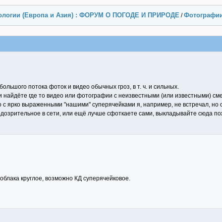
ологии (Европа и Азия) : ФОРУМ О ПОГОДЕ И ПРИРОДЕ
Фотографи
/
ольшого потока фоток и видео обычных гроз, в т. ч. и сильных.
и найдёте где то видео или фотографии с неизвестными (или известными) сме
с ярко выраженными "нашими" суперячейками я, например, не встречал, но о
 подозрительное в сети, или ещё лучше сфоткаете сами, выкладывайте сюда п
 облака круглое, возможно КД суперячейковое.