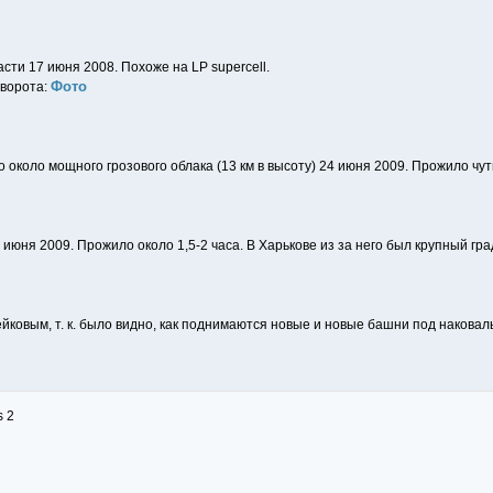
сти 17 июня 2008. Похоже на LP supercell.
Фото
 ворота:
 около мощного грозового облака (13 км в высоту) 24 июня 2009. Прожило чут
 июня 2009. Прожило около 1,5-2 часа. В Харькове из за него был крупный гра
ейковым, т. к. было видно, как поднимаются новые и новые башни под наковал
s 2