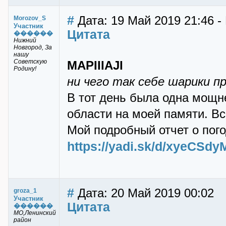
#
Дата: 19 Май 2019 21:46 
Morozov_S
Участник
Цитата
������
Нижний
Новгород, За
нашу
Советскую
MAPIIIAJI
Родину!
ни чего так себе шарики пр
В тот день была одна мощн
области на моей памяти. В
Мой подробный отчет о пого
https://yadi.sk/d/xyeCSd
#
Дата: 20 Май 2019 00:02
groza_1
Участник
Цитата
������
МО,Ленинский
район