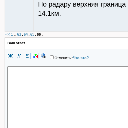
По радару верхняя граница 
14.1км.
<<
1
63
64
65
...
.
.
.
66
.
Ваш ответ
Что это?
Отменить
*