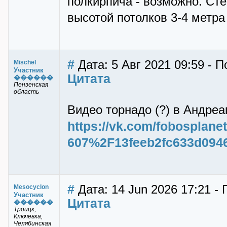
полкирпича - возможно. Стен
высотой потолков 3-4 метра 
#
Дата: 5 Авг 2021 09:59 - П
Mischel
Участник
Цитата
������
Пензенская
область
Видео торнадо (?) в Андреа
https://vk.com/fobosplan
607%2F13feeb2fc633d0946
#
Дата: 14 Jun 2026 17:21 -
Mesocyclon
Участник
Цитата
������
Троицк,
Ключевка,
Челябинская