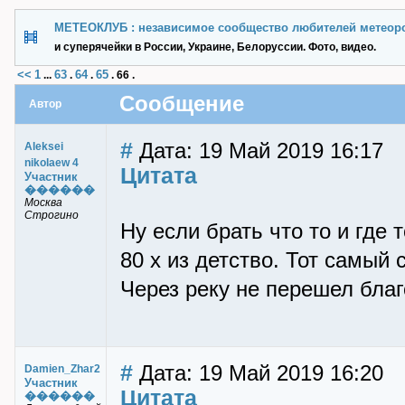
МЕТЕОКЛУБ : независимое сообщество любителей метеор
и суперячейки в России, Украине, Белоруссии. Фото, видео.
<<
1
63
64
65
...
.
.
.
66
.
Сообщение
Автор
#
Дата: 19 Май 2019 16:17
Aleksei
nikolaew 4
Цитата
Участник
������
Москва
Строгино
Ну если брать что то и где т
80 х из детство. Тот самый 
Через реку не перешел благ
#
Дата: 19 Май 2019 16:20
Damien_Zhar2
Участник
Цитата
������