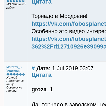
Цитата
������
МО,Ленинский
район
Торнадо в Мордовии!
https://vk.com/fobosplan
Особенно это видео интере
https://vk.com/fobosplan
362%2Fd12710926e39099a
#
Дата: 1 Jul 2019 03:07
Morozov_S
Участник
Цитата
������
Нижний
Новгород, За
нашу
Советскую
groza_1
Родину!
Да, торнадо в заводском це