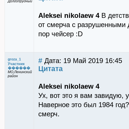
Долгопрудный
Aleksei nikolaew 4
В детств
от смерча с разрушенными 
пор чейсер :D
#
Дата: 19 Май 2019 16:45
groza_1
Участник
Цитата
������
МО,Ленинский
район
Aleksei nikolaew 4
Ух, вот это я вам завидую, 
Наверное это был 1984 год
смерч.