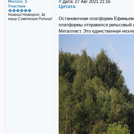
#
Дата: 27 Авг 2021 21:16
Morozov_S
Цитата
Участник
������
Нижний Новгород, За
Остановочная платформа Ефимьево 
нашу Советскую Родину!
платформы отправился рельсовый 
Металлист. Это единственная неэл