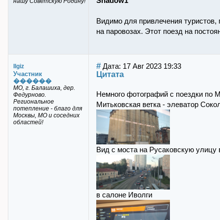
Shadow1
нашу Советскую Родину!
Видимо для привлечения туристов, 
на паровозах. Этот поезд на постоя
#
Дата: 17 Авг 2023 19:33
Ilgiz
Цитата
Участник
������
МО, г. Балашиха, дер.
Немного фотографий с поездки по М
Федурново.
Региональное
Митьковская ветка - элеватор Соко
потепление - благо для
Москвы, МО и соседних
областей!
Вид с моста на Русаковскую улицу 
в салоне Иволги