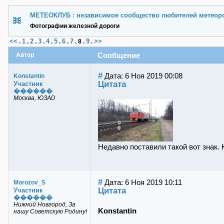
МЕТЕОКЛУБ : независимое сообщество любителей метеор
Фотографии железной дороги
<<
1
2
3
4
5
6
7
9
>>
.
.
.
.
.
.
.
.
8
.
.
Сообщение
Автор
#
Дата: 6 Ноя 2019 00:08
Konstantin
Цитата
Участник
������
Москва, ЮЗАО
Недавно поставили такой вот знак. 
#
Дата: 6 Ноя 2019 10:11
Morozov_S
Цитата
Участник
������
Нижний Новгород, За
Konstantin
нашу Советскую Родину!