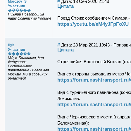
#
Дата: 13 Сен 2020 21:49
Morozov_S
Цитата
Участник
������
Нижний Новгород, За
Поезд Стриж сообщением Самара - С
нашу Советскую Родину!
https://youtu.be/eM4yJFpFoXU
#
Дата: 28 Мар 2021 19:43 - Поправил
Ilgiz
Цитата
Участник
������
МО, г. Балашиха, дер.
Строящийся Восточный Вокзал (ста
Федурново.
Региональное
потепление - благо для
Вид со стороны выхода из метро Че
Москвы, МО и соседних
областей!
https://forum.nashtransport.r
Вид с турникетного павильона (кон
Локомотив:
https://forum.nashtransport.r
Вид с Черкизовского моста (направ
Белокаменная):
https://forum.nashtransport.r