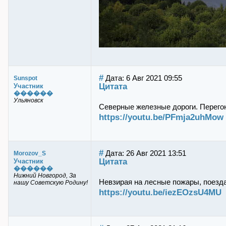
#
Дата: 6 Авг 2021 09:55
Sunspot
Цитата
Участник
������
Ульяновск
Северные железные дороги. Перегон
https://youtu.be/PFmja2uhMow
#
Дата: 26 Авг 2021 13:51
Morozov_S
Цитата
Участник
������
Нижний Новгород, За
Невзирая на лесные пожары, поезда
нашу Советскую Родину!
https://youtu.be/iezEOzsU4MU