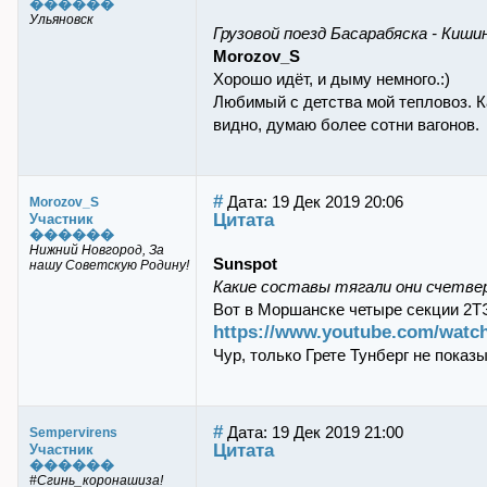
������
Ульяновск
Грузовой поезд Басарабяска - Киш
Morozov_S
Хорошо идёт, и дыму немного.:)
Любимый с детства мой тепловоз. К
видно, думаю более сотни вагонов.
#
Дата: 19 Дек 2019 20:06
Morozov_S
Цитата
Участник
������
Нижний Новгород, За
Sunspot
нашу Советскую Родину!
Какие составы тягали они счетве
Вот в Моршанске четыре секции 2Т
https://www.youtube.com/wat
Чур, только Грете Тунберг не показы
#
Дата: 19 Дек 2019 21:00
Sempervirens
Цитата
Участник
������
#Сгинь_коронашиза!