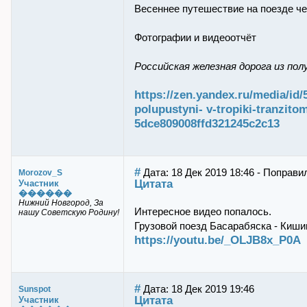
Весеннее путешествие на поезде че
Фотографии и видеоотчёт
Российская железная дорога из по
https://zen.yandex.ru/media/id
polupustyni- v-tropiki-tranzito
5dce809008ffd321245c2c13
#
Дата: 18 Дек 2019 18:46 - Поправи
Morozov_S
Цитата
Участник
������
Нижний Новгород, За
Интересное видео попалось.
нашу Советскую Родину!
Грузовой поезд Басарабяска - Киш
https://youtu.be/_OLJB8x_P0A
#
Дата: 18 Дек 2019 19:46
Sunspot
Цитата
Участник