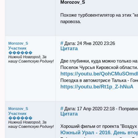
Morozov_S
Похоже турбовентилятор на этих "ке
паровоза.
#
Дата: 24 Янв 2020 23:26
Morozov_S
Цитата
Участник
������
Нижний Новгород, За
Две глубинки, куда можно только на
нашу Советскую Родину!
Поселок Чурсья Кировской области.
https://youtu.be/QohCMuSOmd
Поездка в автомотрисе Талька - Го
https://youtu.be/Rt1p_Z-hNuA
#
Дата: 17 Апр 2020 22:18 - Поправ
Morozov_S
Цитата
Участник
������
Нижний Новгород, За
Хороший фильм от проекта "Воздух
нашу Советскую Родину!
Южный Урал - 2016. День вто