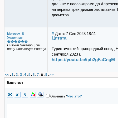
дальше с пассажирами до Апрелевки
на первых трёх диаметрах платить 
диаметра.
#
Дата: 7 Сен 2023 18:11
Morozov_S
Цитата
Участник
������
Нижний Новгород, За
Туристический пригородный поезд Н
нашу Советскую Родину!
сентября 2023 г.
https://youtu.be/iph2gFaCngM
<<
1
2
3
4
5
6
7
9
>>
.
.
.
.
.
.
.
.
8
.
.
Ваш ответ
Что это?
Отменить
*