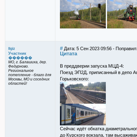
#
Дата: 5 Сен 2023 09:56 - Поправил: 
Ilgiz
Цитата
Участник
������
МО, г. Балашиха, дер.
В преддверии запуска МЦД-4:
Федурново.
Региональное
Поезд ЭП2Д, приписанный в депо А
потепление - благо для
Горьковского:
Москвы, МО и соседних
областей!
Сейчас идёт обкатка диаметральног
до Курского вокзала, там высажива