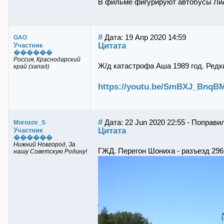
В фильме фигурируют автобусы Ли
#
Дата: 19 Апр 2020 14:59
GAO
Цитата
Участник
������
Россия, Краснодарский
Ж/д катастрофа Аша 1989 год. Редк
край (запад)
https://youtu.be/SmBXJ_BnqB
#
Дата: 22 Jun 2020 22:55 - Поправи
Morozov_S
Цитата
Участник
������
Нижний Новгород, За
ГЖД. Перегон Шониха - разъезд 296
нашу Советскую Родину!