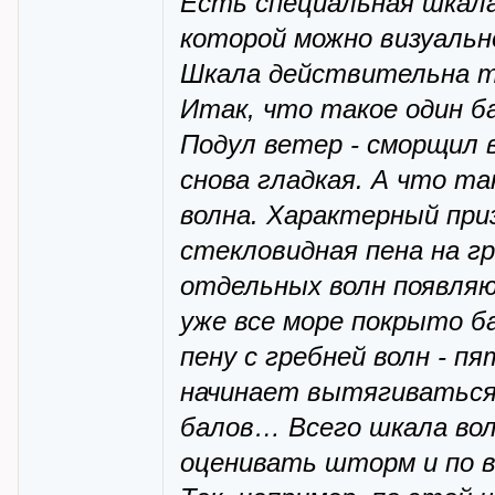
Есть специальная шкала
которой можно визуально
Шкала действительна то
Итак, что такое один ба
Подул ветер - сморщил 
снова гладкая. А что т
волна. Характерный приз
стекловидная пена на гр
отдельных волн появляю
уже все море покрыто б
пену с гребней волн - пя
начинает вытягиваться 
балов… Всего шкала во
оценивать шторм и по в