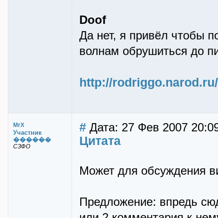
Doof
Да нет, я привёл чтобы п
волнам обрушиться до пи
http://rodriggo.narod.ru
#
Дата: 27 Фев 2007 20:0
MrX
Участник
Цитата
������
СЗФО
Может для обсуждения в
Предложение: впредь сюд
или 2 комментария к нем