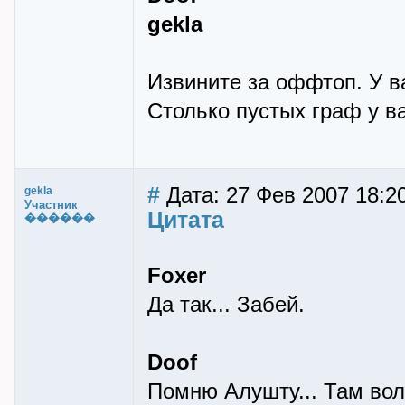
gekla
Извините за оффтоп. У в
Столько пустых граф у ва
#
Дата: 27 Фев 2007 18:2
gekla
Участник
Цитата
������
Foxer
Да так... Забей.
Doof
Помню Алушту... Там волн