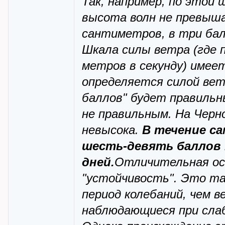
Так, например, по этой 
высота волн не превыша
сантиметров, в три бал
Шкала силы ветра (где 
метров в секунду) имее
определяется силой ве
баллов" будет правильн
не правильным. На Черн
невысока.
В течение с
шесть-девять баллов 
дней.
Отличительная осо
"устойчивость". Это т
период колебаний, чем в
наблюдающиеся при слаб