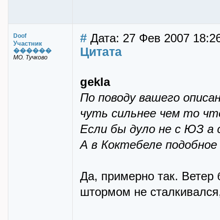
#
Дата: 27 Фев 2007 18:2
Doof
Участник
Цитата
������
МО. Тучково
gekla
По поводу вашего описан
чуть сильнее чем то ч
Если бы дуло не с ЮЗ а 
А в Коктебеле подобно
Да, примерно так. Ветер 
штормом не сталкивался,