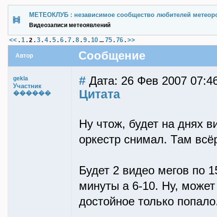
МЕТЕОКЛУБ : независимое сообщество любителей метеор
Видеозаписи метеоявлений
<<
1
3
4
5
6
7
8
9
10
75
76
>>
.
.
2
.
.
.
.
.
.
.
.
...
.
.
Сообщение
Автор
#
Дата: 26 Фев 2007 07:46
gekla
Участник
Цитата
������
Ну чтож, будет на днях ви
оркестр снимал. Там всё
Будет 2 видео мегов по 
минуты а 6-10. Ну, може
достойное только попало