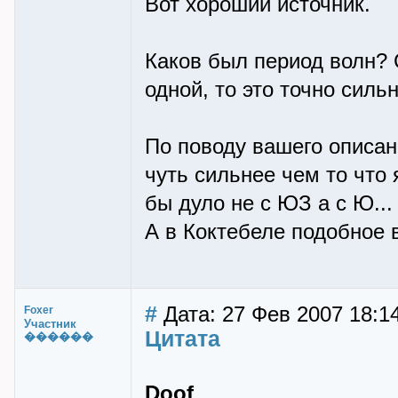
Вот хороший источник.
Каков был период волн? 
одной, то это точно силь
По поводу вашего описани
чуть сильнее чем то чт
бы дуло не с ЮЗ а с Ю..
А в Коктебеле подобное
#
Дата: 27 Фев 2007 18:14
Foxer
Участник
Цитата
������
Doof