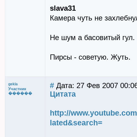
slava31
Камера чуть не захлебнул
Не шум а басовитый гул. 
Пирсы - советую. Жуть.
#
Дата: 27 Фев 2007 00:06
gekla
Участник
Цитата
������
http://www.youtube.c
lated&search=