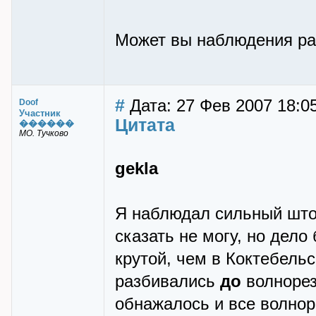
Может вы наблюдения ра
#
Дата: 27 Фев 2007 18:0
Doof
Участник
Цитата
������
МО. Тучково
gekla
Я наблюдал сильный штор
сказать не могу, но дело
крутой, чем в Коктебельс
разбивались
до
волнорез
обнажалось и все волно