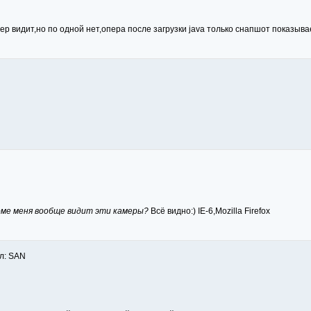
р видит,но по одной нет,опера после загрузки java только снапшот показыва
роме меня вообще видит эти камеры?
Всё видно:) IE-6,Mozilla Firefox
ил: SAN