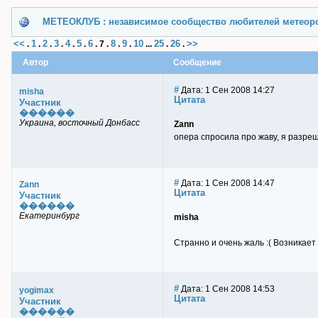
МЕТЕОКЛУБ : независимое сообщество любителей метеор
<<
1
2
3
4
5
6
8
9
10
25
26
>>
.
.
.
.
.
.
.
7
.
.
.
...
.
.
Автор
Сообщение
#
Дата: 1 Сен 2008 14:27
misha
Цитата
Участник
������
Украина, восточный Донбасс
Zann
опера спросила про жаву, я разре
#
Дата: 1 Сен 2008 14:47
Zann
Цитата
Участник
������
Екатеринбург
misha
Странно и очень жаль :( Возникает
#
Дата: 1 Сен 2008 14:53
yogimax
Цитата
Участник
������