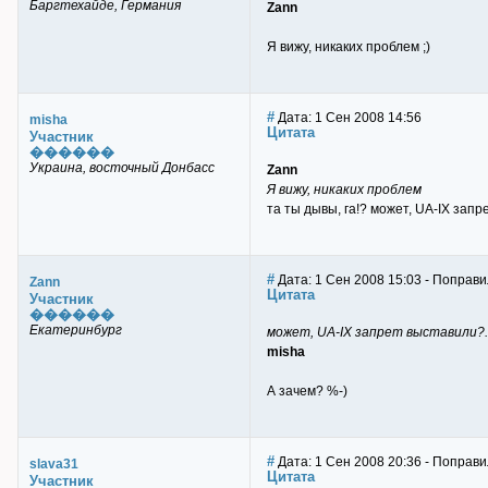
Баргтехайде, Германия
Zann
Я вижу, никаких проблем ;)
#
Дата: 1 Сен 2008 14:56
misha
Цитата
Участник
������
Украина, восточный Донбасс
Zann
Я вижу, никаких проблем
та ты дывы, га!? может, UA-IX запр
#
Дата: 1 Сен 2008 15:03 - Поправи
Zann
Цитата
Участник
������
Екатеринбург
может, UA-IX запрет выставили?.
misha
А зачем? %-)
#
Дата: 1 Сен 2008 20:36 - Поправи
slava31
Цитата
Участник