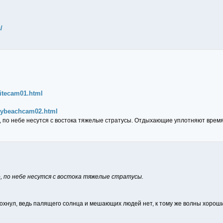
/
itecam01.html
ybeachcam02.html
, по небе несутся с востока тяжелые стратусы. Отдыхающие уплотняют время
о, по небе несутся с востока тяжелые стратусы.
дохнул, ведь палящего солнца и мешающих людей нет, к тому же волны хорош