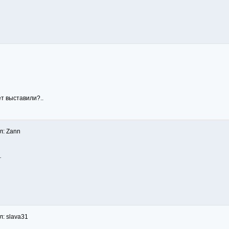
ет выставили?..
л: Zann
.
л: slava31