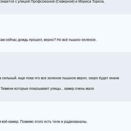
секается с улицой Профсоюзной (Северной) и Мориса Тореза.
 там сейчас дождь прошел, верно? Но всё пышно-зеленое.
да сильный. еще пока что все зеленое пышное верно. скоро будет иначе
в Тюмени которые показывают улицы... камер очень мало
 вэб-камер. Помимо этого есть теле и радиоканалы.