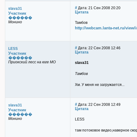
#
Дата: 21 Сен 2008 20:20
slava31
Цитата
Участник
������
Монино
Тамбов
http://webcam.lanta-net.ru/view/
#
Дата: 22 Сен 2008 12:46
LESS
Цитата
Участник
������
Приокский лесс на юге МО
slava31
Тамбов
Хм. У меня не загружается...
#
Дата: 22 Сен 2008 12:49
slava31
Цитата
Участник
������
Монино
LESS
там потоковое видео,наверное ско