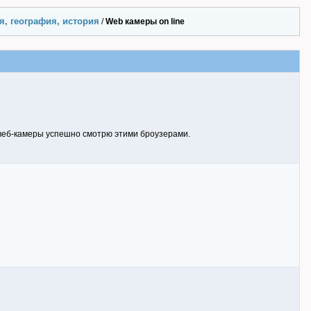
я, география, история
/
Web камеры on line
е веб-камеры успешно смотрю этими броузерами.