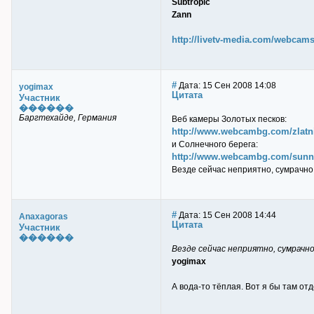
Subtropic
Zann
http://livetv-media.com/webcams
#
Дата: 15 Сен 2008 14:08
yogimax
Цитата
Участник
������
Баргтехайде, Германия
Веб камеры Золотых песков:
http://www.webcambg.com/zlatn
и Солнечного берега:
http://www.webcambg.com/sunn
Везде сейчас неприятно, сумрачно
#
Дата: 15 Сен 2008 14:44
Anaxagoras
Цитата
Участник
������
Везде сейчас неприятно, сумрачн
yogimax
А вода-то тёплая. Вот я бы там от