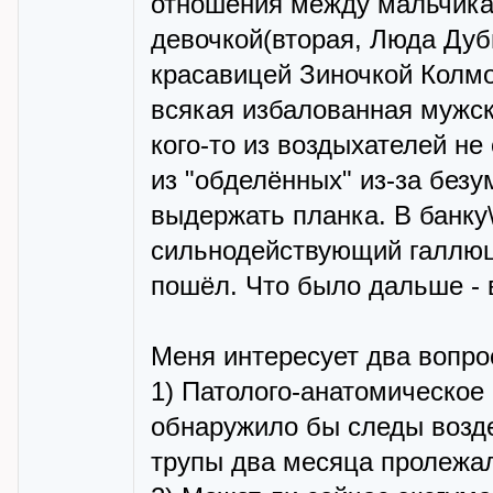
отношения между мальчика
девочкой(вторая, Люда Дуб
красавицей Зиночкой Колмог
всякая избалованная мужск
кого-то из воздыхателей не
из "обделённых" из-за безу
выдержать планка. В банку\
сильнодействующий галлюци
пошёл. Что было дальше - 
Меня интересует два вопро
1) Патолого-анатомическое
обнаружило бы следы возде
трупы два месяца пролежал