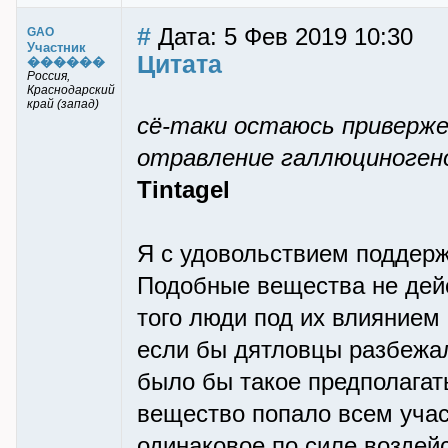
#
Дата: 5 Фев 2019 10:30
GAO
Участник
Цитата
������
Россия,
Краснодарский
край (запад)
сё-таки остаюсь приверж
отравление галлюциноген
Tintagel
Я с удовольствием поддерж
Подобные вещества не дей
того люди под их влиянием 
если бы дятловцы разбежал
было бы такое предполагат
вещество попало всем уча
одинаковое по силе воздей