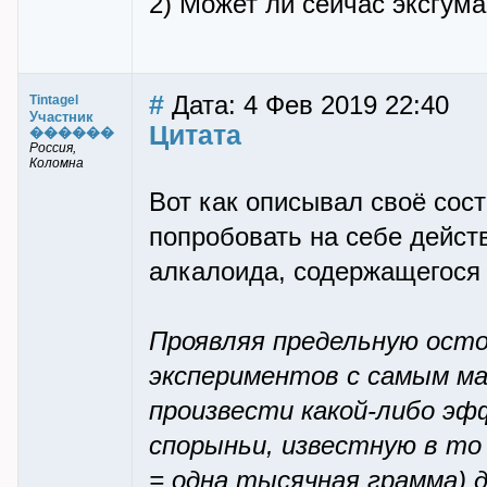
2) Может ли сейчас эксгума
#
Дата: 4 Фев 2019 22:40
Tintagel
Участник
Цитата
������
Россия,
Коломна
Вот как описывал своё со
попробовать на себе дейст
алкалоида, содержащегося 
Проявляя предельную осто
экспериментов с самым м
произвести какой-либо эф
спорыньи, известную в то 
= одна тысячная грамма) 