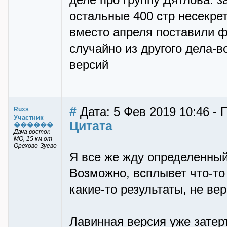
деле про группу Дятлова: з
остальные 400 стр несекре
вместо апреля поставили ф
случайно из другого дела-
версий
#
Дата: 5 Фев 2019 10:46 - 
Ruxs
Участник
Цитата
������
Дача восток
МО, 15 км от
Орехово-Зуево
Я все же жду определенный
Возможно, всплывет что-то 
какие-то результаты, не ве
Лавинная версия уже затер