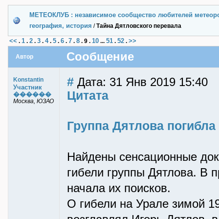
МЕТЕОКЛУБ : независимое сообщество любителей метеор
география, история
/
Тайна Дятловского перевала
<<
1
2
3
4
5
6
7
8
10
51
52
>>
.
.
.
.
.
.
.
.
.
9
.
...
.
.
Сообщение
Автор
#
Дата: 31 Янв 2019 15:40
Konstantin
Участник
Цитата
������
Москва, ЮЗАО
Группа Дятлова погибла
Найдены сенсационные до
гибели группы Дятлова. В п
начала их поисков.
О гибели на Урале зимой 1