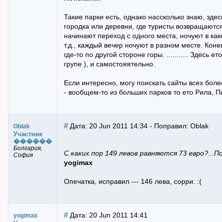
Такие парки есть, однако нассколько знаю, зде
городка или деревни, где туристы возвращаются
начинают переход с одного места, ночуют в ка
т.д., каждый вечер ночуют в разном месте. Кон
где-то по другой стороне горы. ........... Здесь
групе ), и самостояятельно.
Если интересно, могу поискать сайты всех боле
- вообщем-то из больших парков то ето Рила, 
#
Дата: 20 Jun 2011 14:34 - Поправил: Oblak
Oblak
Участник
������
Болгария,
С каких пор 149 левов равняются 73 евро?...По 
София
yogimax
Опечатка, исправил --- 146 лева, сорри. :(
#
Дата: 20 Jun 2011 14:41
yogimax