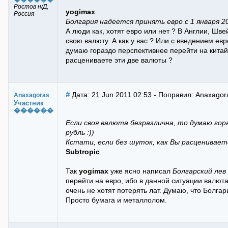
Ростов н/Д,
yogimax
Россия
Болгария надеется принять евро с 1 января 2
А люди как, хотят евро или нет ? В Англии, Шв
свою валюту. А как у вас ? Или с введением ев
думаю гораздо перспективнее перейти на китайс
расцениваете эти две валюты ?
#
Дата: 21 Jun 2011 02:53 - Поправил: Anaxagor
Anaxagoras
Участник
������
Если своя валюта безразлична, то думаю гор
рубль :))
Кстати, если без шуток, как Вы расценивае
Subtropic
Так
yogimax
уже ясно написал
Болгарский лев
перейти на евро, ибо в данной ситуации валюта
очень не хотят потерять лат. Думаю, что Болгар
Просто бумага и металлолом.