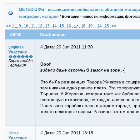
МЕТЕОКЛУБ : независимое сообщество любителей метеор
география, история
/
Болгария - новости, информация, фотог
<<
1
9
10
11
12
13
14
15
16
18
19
24
25
>>
...
.
.
.
.
.
.
.
.
17
.
.
...
.
.
Сообщение
Автор
#
Дата: 20 Jun 2011 11:30
yogimax
Участник
������
Баргтехайде,
Doof
Германия
видели даже огромный замок на горе :-
)
Это быЛа резиденция Тодора Живкова в соцврем
там никакая-одно равное плато. Эго толерируют
Търнова. А Жеравна, которая тоже как Арбанас
настоящую атмосферу, но трудно доступна в гор
Панельных коробок полно в каждом городе, прос
только некоторые видны. Разницы в этом плане н
#
Дата: 20 Jun 2011 13:18
Oblak
Участник