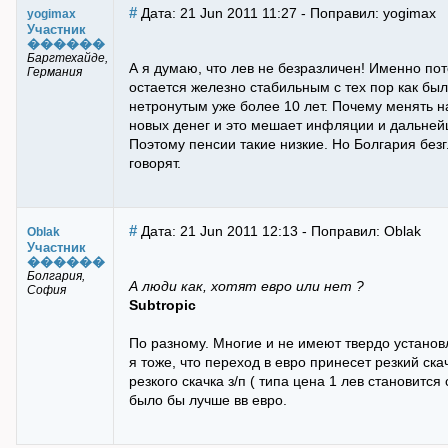
#
Дата: 21 Jun 2011 11:27 - Поправил: yogimax
yogimax
Участник
������
Баргтехайде,
А я думаю, что лев не безразличен! Именно пот
Германия
остается железно стабильным с тех пор как был 
нетронутым уже более 10 лет. Почему менять н
новых денег и это мешает инфляции и дальне
Поэтому пенсии такие низкие. Но Болгария безг
говорят.
#
Дата: 21 Jun 2011 12:13 - Поправил: Oblak
Oblak
Участник
������
Болгария,
А люди как, хотят евро или нет ?
София
Subtropic
По разному. Многие и не имеют твердо установлен
я тоже, что переход в евро принесет резкий ска
резкого скачка з/п ( типа цена 1 лев становится
было бы лучше вв евро.