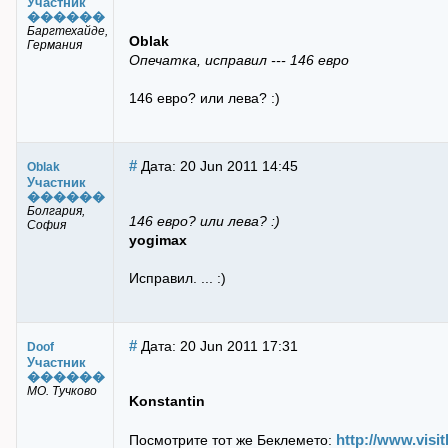
Участник
������
Баргтехайде,
Oblak
Германия
Опечатка, исправил --- 146 евро
146 eвро? или лева? :)
#
Дата: 20 Jun 2011 14:45
Oblak
Участник
������
Болгария,
146 eвро? или лева? :)
София
yogimax
Исправил. ... :)
#
Дата: 20 Jun 2011 17:31
Doof
Участник
������
МО. Тучково
Konstantin
http://www.visi
Посмотрите тот же Беклемето: