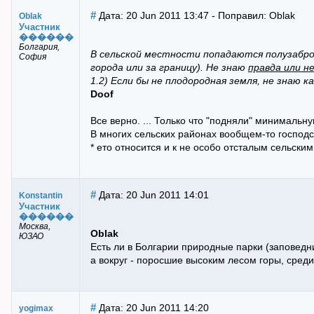
#
Дата: 20 Jun 2011 13:47 - Поправил: Oblak
Oblak
Участник
������
Болгария,
В сельской местности попадаются полузабро
София
города или за границу). Не знаю
правда или н
1.2) Если бы не плодородная земля, не знаю к
Doof
Все верно. ... Только что "подняли" минимальную
В многих сельских районах вообщем-то господс
* ето относится и к не особо отсталым сельски
#
Дата: 20 Jun 2011 14:01
Konstantin
Участник
������
Москва,
Oblak
ЮЗАО
Есть ли в Болгарии природные парки (заповедни
а вокруг - поросшие высоким лесом горы, сре
#
Дата: 20 Jun 2011 14:20
yogimax