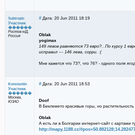
#
Дата: 20 Jun 2011 18:19
Subtropic
Участник
������
Ростов н/Д,
Oblak
Россия
yogimax
149 левов равняются 73 евро?...По курсу 1 евро
исправил --- 146 лева, сорри. :(
Мне кажется что 73?, что 76? - одного поля яг
#
Дата: 20 Jun 2011 18:53
Konstantin
Участник
������
Москва,
Doof
ЮЗАО
В Беклемето красивые горы, но растительность
Oblak
А есть ли в Болгарии интернет-сайт с картами т
http://mapy.1188.cz/#pos=50.882128;14.2824