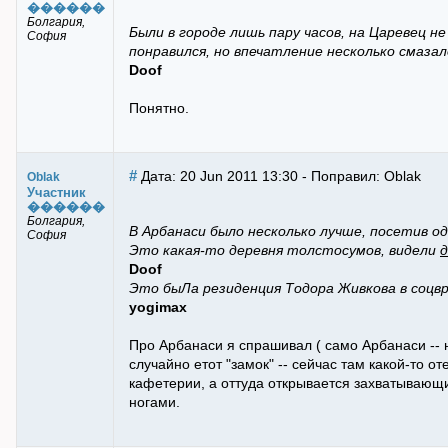
������
Болгария,
Были в городе лишь пару часов, на Царевец не
София
понравился, но впечатление несколько смазал
Doof
Понятно.
#
Дата: 20 Jun 2011 13:30 - Поправил: Oblak
Oblak
Участник
������
Болгария,
В Арбанаси было несколько лучше, посетив о
София
Это какая-то деревня толстосумов, видели
д
Doof
Это быЛа резиденция Тодора Живкова в соцвре
yogimax
Про Арбанаси я спрашивал ( само Арбанаси -- н
случайно етот "замок" -- сейчас там какой-то о
кафетерии, а оттуда открывается захватывающи
ногами.