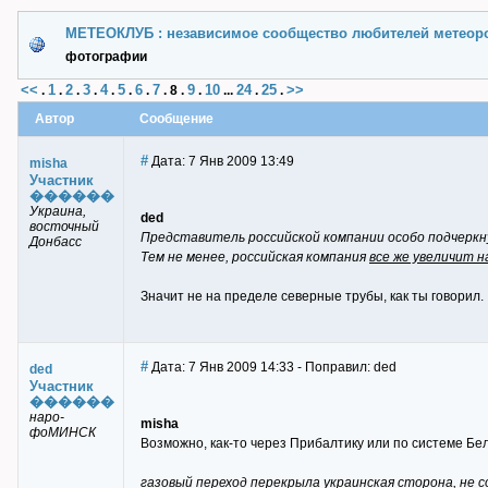
МЕТЕОКЛУБ : независимое сообщество любителей метеор
фотографии
<<
1
2
3
4
5
6
7
9
10
24
25
>>
.
.
.
.
.
.
.
.
8
.
.
...
.
.
Автор
Сообщение
#
Дата: 7 Янв 2009 13:49
misha
Участник
������
Украина,
ded
восточный
Представитель российской компании особо подчеркн
Донбасс
Тем не менее, российская компания
все же увеличит н
Значит не на пределе северные трубы, как ты говорил.
#
Дата: 7 Янв 2009 14:33 - Поправил: ded
ded
Участник
������
наро-
misha
фоМИНСК
Возможно, как-то через Прибалтику или по системе Белт
газовый переход перекрыла украинская сторона, не