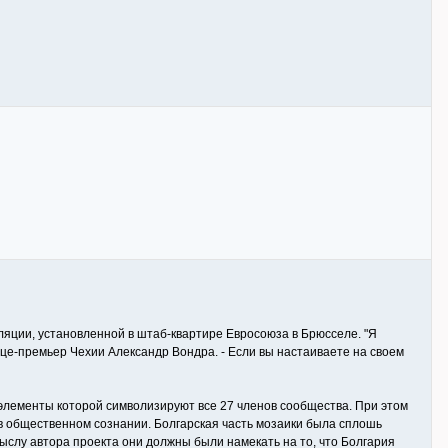
ции, установленной в штаб-квартире Евросоюза в Брюсселе. "Я
вице-премьер Чехии Александр Вондра. - Если вы настаиваете на своем
элементы которой символизируют все 27 членов сообщества. При этом
в общественном сознании. Болгарская часть мозаики была сплошь
ыслу автора проекта они должны были намекать на то, что Болгария