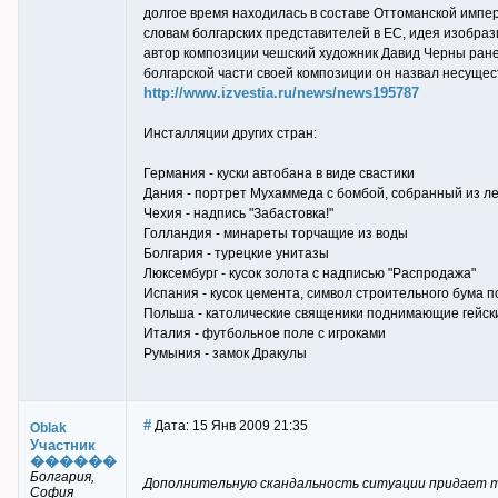
долгое время находилась в составе Оттоманской импе
словам болгарских представителей в ЕС, идея изобраз
автор композиции чешский художник Давид Черны ране
болгарской части своей композиции он назвал несуще
http://www.izvestia.ru/news/news195787
Инсталляции других стран:
Германия - куски автобана в виде свастики
Дания - портрет Мухаммеда с бомбой, собранный из ле
Чехия - надпись "Забастовка!"
Голландия - минареты торчащие из воды
Болгария - турецкие унитазы
Люксембург - кусок золота с надписью "Распродажа"
Испания - кусок цемента, символ строительного бума 
Польша - католические священики поднимающие гейск
Италия - футбольное поле с игроками
Румыния - замок Дракулы
#
Дата: 15 Янв 2009 21:35
Oblak
Участник
������
Болгария,
Дополнительную скандальность ситуации придает то
София