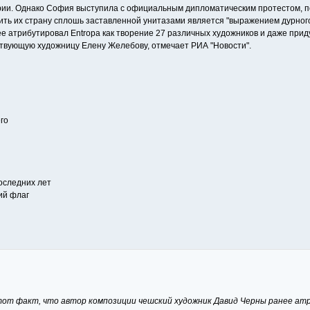
рии. Однако София выступила с официальным дипломатическим протестом, по
ить их страну сплошь заставленной унитазами является "выражением дурного
е атрибутировал Entropa как творение 27 различных художников и даже пр
ствующую художницу Елену Желебову, отмечает РИА "Новости".
го
последних лет
ий флаг
т факт, что автор композиции чешский художник Давид Черны ранее атри