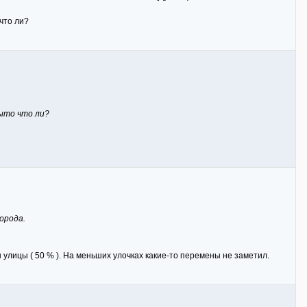
что ли?
ыто что ли?
орода.
улицы ( 50 % ). На меньших улочках какие-то перемены не заметил.