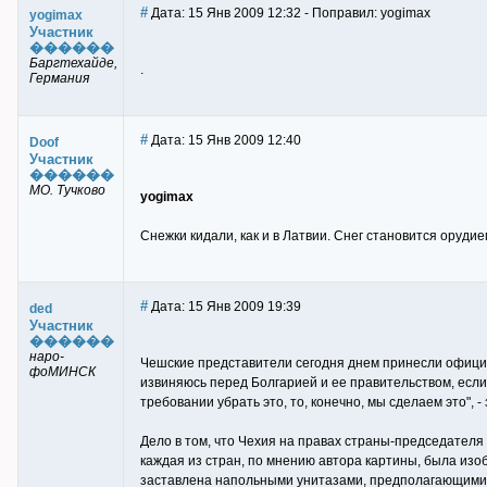
#
Дата: 15 Янв 2009 12:32 - Поправил: yogimax
yogimax
Участник
������
Баргтехайде,
.
Германия
#
Дата: 15 Янв 2009 12:40
Doof
Участник
������
МО. Тучково
yogimax
Снежки кидали, как и в Латвии. Снег становится орудие
#
Дата: 15 Янв 2009 19:39
ded
Участник
������
наро-
Чешские представители сегодня днем принесли офици
фоМИНСК
извиняюсь перед Болгарией и ее правительством, если 
требовании убрать это, то, конечно, мы сделаем это", 
Дело в том, что Чехия на правах страны-председател
каждая из стран, по мнению автора картины, была из
заставлена напольными унитазами, предполагающими си