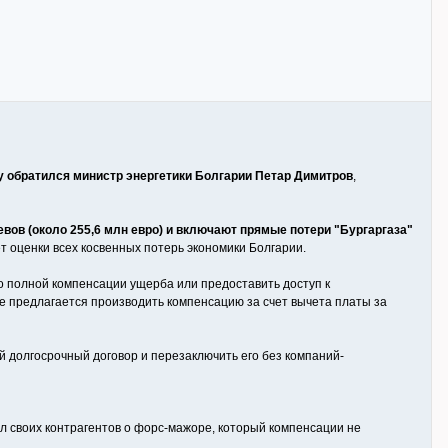
у обратился министр энергетики Болгарии Петар Димитров
,
вов (около 255,6 млн евро) и включают прямые потери "Бургаргаза"
т оценки всех косвенных потерь экономики Болгарии.
о полной компенсации ущерба или предоставить доступ к
чае предлагается производить компенсацию за счет вычета платы за
й долгосрочный договор и перезаключить его без компаний-
л своих контрагентов о форс-мажоре, который компенсации не