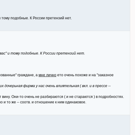
и тому подобные. К России претензий нет.
вас" и тому подобные. К России претензий нет.
ированные" граждане, а
мне лично
ето очень похоже и на "заказное
дочерьная фирма у нас очень влиятельная ( вкл. и в прессе --
щут вину. Они-то очень не разбираются ( и не стараются ) в подробностях.
о и то же -- соотв. и отношение к ним одинаковое.