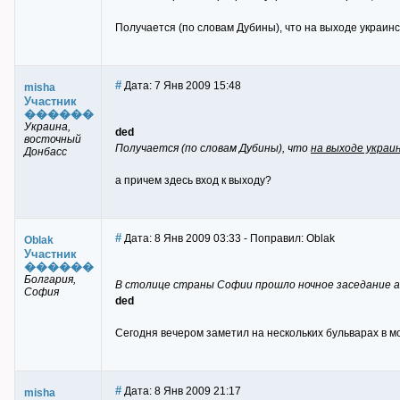
Получается (по словам Дубины), что на выходе украинс
#
Дата: 7 Янв 2009 15:48
misha
Участник
������
Украина,
ded
восточный
Получается (по словам Дубины), что
на выходе украи
Донбасс
а причем здесь вход к выходу?
#
Дата: 8 Янв 2009 03:33 - Поправил: Oblak
Oblak
Участник
������
Болгария,
В столице страны Софии прошло ночное заседание а
София
ded
Сегодня вечером заметил на нескольких бульварах в м
#
Дата: 8 Янв 2009 21:17
misha