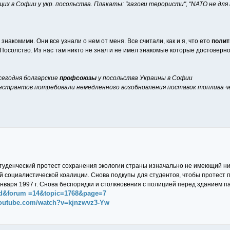
их в Софии у укр. посольства. Плакаты: "газови терористи", "NАТО не для
знакомими. Они все узнали о нем от меня. Все считали, как и я, что ето
полит
солство. Из нас там никто не знал и не имел знакомые которые достоверно знают
 сегодня болгарские
профсоюзы
у посольства Украины в Софии
странтов потребовали немедленного возобновления поставок топлива ч
туденческий протест сохранения экологии страны изначально не имеющий ни
социалистической коалиции. Снова подкупы для студентов, чтобы протест пр
нваря 1997 г. Снова беспорядки и столкновения с полицией перед зданием па
ead&forum =14&topic=1768&page=7
youtube.com/watch?v=kjnzwvz3-Yw