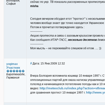
Болгария,
сейчас по укр. ТВ показали рассерженных протестующ
София
misha
Сегодня вечером обсудил етот "протест" с несколькими 
человек вообще знает где точно находится Украинское По
Потом и прочитал потверждение здесь :
-------------
Акцию протеста в связи с газовым кризисом провели
Как сообщает ИТАР-ТАСС,
несколько десятков
демон
--------------
Моя мысль -- не переживайте слишком об етом. .... :))
#
Дата: 15 Янв 2009 12:32
yogimax
Участник
������
Баргтехайде,
Вчера Болгария вспомнила кошмар 10 января 1997 г. С
Германия
оппозиционных партий для оказа натиска управляющей 
гололед и начинающееся потепление погоды как и 10 я
http://meteoclub.ru/index.php?action=vthr
видео:
http://www.
для сравнения протест 10 января 1997 г.