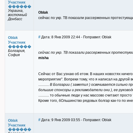
Участник
������
Украина,
Oblak
восточный
сейчас по укр. ТВ показали рассерженных протестующих 
Донбасс
#
Дата: 8 Янв 2009 22:44 - Поправил: Oblak
Oblak
Участник
������
Болгария,
сейчас по укр. ТВ показали рассерженных протестующ
София
misha
Сейчас от Вас узнаю об етом. В наших новостях ничего
мероприятие". Вопреки тому, что я написал на другой ветке
............
В Болгарии ( заметил ) освечивается сильно пр
большие спонсоры и рекламодатели они ), ее руков
............ то обычные люди у нас массово считают прос
Кроме того, бОльшинство рядовых болгар как-то по инер
#
Дата: 9 Янв 2009 03:55 - Поправил: Oblak
Oblak
Участник
������