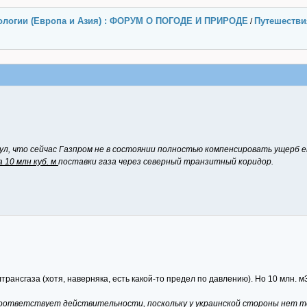
ологии (Европа и Азия) : ФОРУМ О ПОГОДЕ И ПРИРОДЕ
Путешестви
/
ул, что сейчас Газпром не в состоянии полностью компенсировать ущерб 
а 10 млн куб. м
поставки газа через северный транзитный коридор.
рансгаза (хотя, наверняка, есть какой-то предел по давлению). Но 10 млн. м3
 соответствует действительности, поскольку у украинской стороны нет т