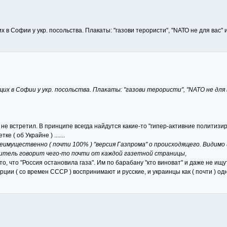
в Софии у укр. посольства. Плакаты: "газови терористи", "NАТО не для вас" 
их в Софии у укр. посольства. Плакаты: "газови терористи", "NАТО не для 
 не встретил. В принципе всегда найдутся какие-то "гипер-активние политиз
 ( об Украйне ) .......
еимущественно ( почти 100% ) "версия Газпрома" о происходящего. Видимо их 
одитель говорит чего-то почти от каждой газетной страницы
,
то то, что "Россия остановила газа". Им по барабану "кто виноват" и даже не и
ции ( со времен СССР ) воспринимают и русские, и украинцы как ( почти ) одн