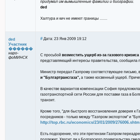
придумал им вымышленные фамилии и биографии.
ded
Халтура и кич не имеют границы ........
#
Дата: 23 Янв 2009 19:12
ded
Участник
������
наро-
С просьбой
возместить ущерб из-за газового кризи
фоМИНСК
представляющий интересы правительства, сообщила пр
Министр передал Газпрому соответствующее письмо, 
и "Булгартрансгаза",
а также косвенный ущерб. Причем
В качестве вариантов компенсации София предложила 
газотранспортной сети России для поставки газа в Бо
транзит.
Кроме того, "для быстрого восстановления доверия к 
посредников - только между "Газпром экспортом" и "Бу
http://top.rbc.ru/economics/23/01/2009/276006.shtm
Есть подозрение, что эти претензии Газпром переадре
подлежит. Хватит ли у Болгарского правительства смел