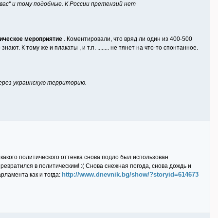
 вас" и тому подобные. К России претензий нет
ическое мероприятие
. Коментировали, что вряд ли один из 400-500
. К тому же и плакаты , и т.п. ........ не тянет на что-то спонтанное.
ерез украинскую территорию.
какого политического оттенка снова подло был использован
евратился в политическим! :( Снова снежная погода, снова дождь и
http://www.dnevnik.bg/show/?storyid=614673
рламента как и тогда: