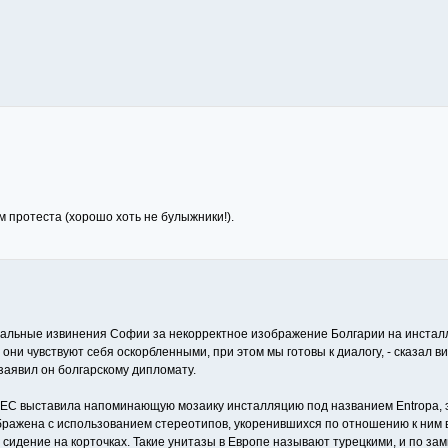
м протеста (хорошо хоть не булыжники!).
альные извинения Софии за некорректное изображение Болгарии на инсталля
они чувствуют себя оскорбленными, при этом мы готовы к диалогу, - сказал 
- заявил он болгарскому дипломату.
я ЕС выставила напоминающую мозаику инсталляцию под названием Entropa, 
ображена с использованием стереотипов, укоренившихся по отношению к ним 
дение на корточках. Такие унитазы в Европе называют турецкими, и по зам