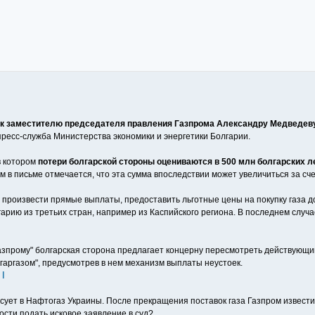
са к заместителю председателя правления Газпрома Александру Медведев
есс-служба Министерства экономики и энергетики Болгарии.
в котором
потери болгарской стороны оцениваются в 500 млн болгарских ле
 в письме отмечается, что эта сумма впоследствии может увеличиться за сче
произвести прямые выплаты, предоставить льготные цены на покупку газа д
лгарию из третьих стран, например из Каспийского региона. В последнем слу
Газпрому" болгарская сторона предлагает концерну пересмотреть действующи
лгаргазом", предусмотрев в нем механизм выплаты неустоек.
 l
сует в Нафтогаз Украины. После прекращения поставок газа Газпром извести
ости подать исковое заявление в суд?