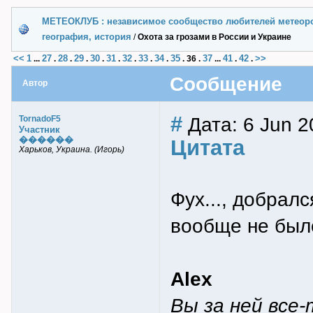
МЕТЕОКЛУБ : независимое сообщество любителей метеор
география, история
/
Охота за грозами в России и Украине
<<
1
27
28
29
30
31
32
33
34
35
37
41
42
>>
...
.
.
.
.
.
.
.
.
.
36
.
...
.
.
Сообщение
Автор
#
Дата: 6 Jun 2
TornadoF5
Участник
������
Цитата
Харьков, Украина. (Игорь)
Фух..., добрал
вообще не было
Alex
Вы за ней все-