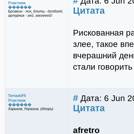
#
Дата: 6 Jun 2
Участник
������
Цитата
Бровкин - лох, блитц - долбоеб,
артурчик - гей, эгегееей!
Рискованная ра
злее, такое вп
вчерашний день
стали говорить
#
Дата: 6 Jun 2
TornadoF5
Участник
������
Цитата
Харьков, Украина. (Игорь)
afretro