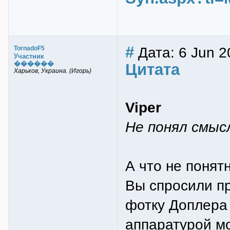
#
Дата: 6 Jun 2
TornadoF5
Участник
������
Цитата
Харьков, Украина. (Игорь)
Viper
Не понял смыс
А что не понят
Вы спросили пр
фотку Доплера 
аппаратурой м