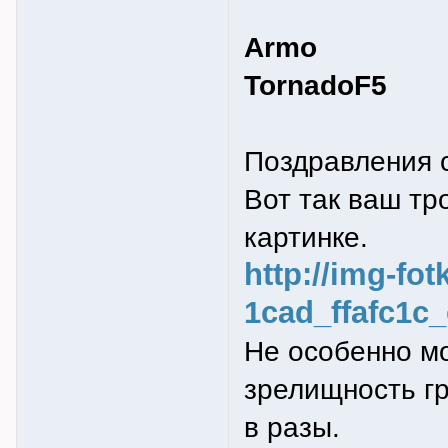
Armo
TornadoF5
Поздравления 
Вот так ваш тр
картинке.
http://img-fo
1cad_ffafc1c_
Не особенно мо
зрелищность гр
в разы.