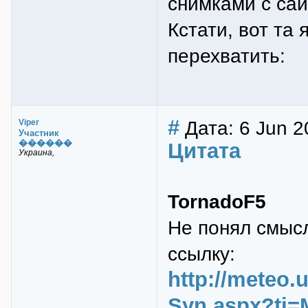
снимками с сай
Кстати, вот та
перехватить:
#
Дата: 6 Jun 2
Viper
Участник
������
Цитата
Украина,
TornadoF5
Не понял смысл
ссылку:
http://meteo
Syn.aspx?ti