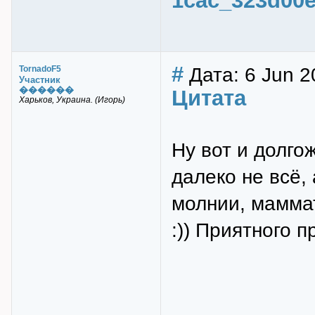
1cac_323d00e
#
Дата: 6 Jun 2
TornadoF5
Участник
������
Цитата
Харьков, Украина. (Игорь)
Ну вот и долго
далеко не всё, 
молнии, маммат
:)) Приятного п