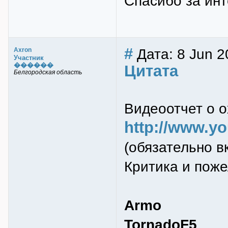
Спасибо за инт
#
Дата: 8 Jun 2
Axron
Участник
������
Цитата
Белгородская область
Видеоотчет о о
http://www.y
(обязательно в
Критика и поже
Armo
TornadoF5