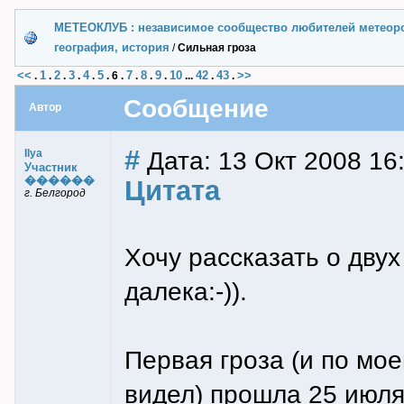
МЕТЕОКЛУБ : независимое сообщество любителей метеор
география, история
/
Сильная гроза
<<
1
2
3
4
5
7
8
9
10
42
43
>>
.
.
.
.
.
.
6
.
.
.
.
...
.
.
Сообщение
Автор
#
Дата: 13 Окт 2008 16
Ilya
Участник
������
Цитата
г. Белгород
Хочу рассказать о двух
далека:-)).
Первая гроза (и по мо
видел) прошла 25 июля