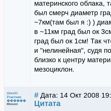
материнского облака, та
был смерч диаметр гра
~7км(там был я :) ) ди
в ~11км град был ок 3см
град был ок 1см! Так чт
и "нелинейная", судя 
близко к центру матер
мезоциклон.
#
Дата: 14 Окт 2008 19
slava31
Участник
������
Цитата
Монино