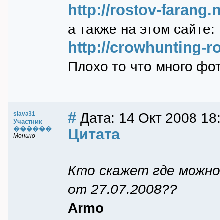
http://rostov-farang.
а также на этом сайте:
http://crowhunting-r
Плохо то что много фот
#
Дата: 14 Окт 2008 18
slava31
Участник
������
Цитата
Монино
Кто скажет где можн
от 27.07.2008??
Armo