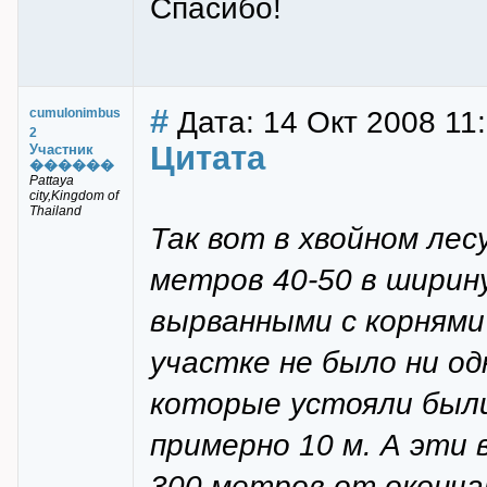
Спасибо!
#
Дата: 14 Окт 2008 11
cumulonimbus
2
Цитата
Участник
������
Pattaya
city,Kingdom of
Thailand
Так вот в хвойном ле
метров 40-50 в ширину
вырванными с корнями
участке не было ни од
которые устояли были
примерно 10 м. А эти 
300 метров от окончан