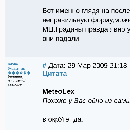
Вот именно глядя на посл
неправильную форму,можно
МЦ.Градины,правда,явно у
они падали.
#
Дата: 29 Мар 2009 21:13
misha
Участник
Цитата
������
Украина,
восточный
Донбасс
MeteoLex
Похоже у Вас одно из сам
в окрУге- да.