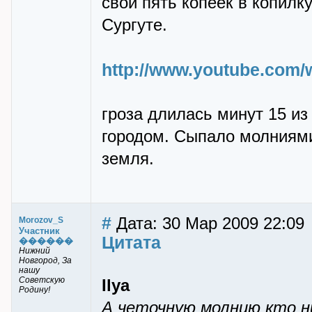
свои пять копеек в копилку
Сургуте.
http://www.youtube.co
гроза длилась минут 15 из
городом. Сыпало молниями 
земля.
#
Дата: 30 Мар 2009 22:09
Morozov_S
Участник
Цитата
������
Нижний
Новгород, За
нашу
Советскую
Ilya
Родину!
А четочную молнию кто н