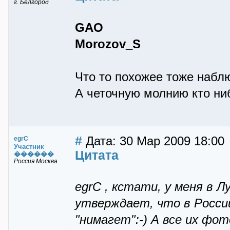
г. Белгород
GAO
Morozov_S
Что то похожее тоже наблю
А четочную молнию кто ниб
#
Дата: 30 Мар 2009 18:00
egrC
Участник
Цитата
������
Россия Москва
egrC , кстати, у меня в 
утверждает, что в Росси
"нимагет":-) А все их фо