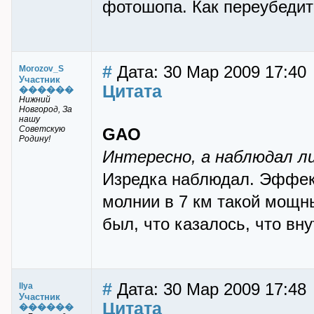
фотошопа. Как переубедит
#
Дата: 30 Мар 2009 17:40
Morozov_S
Участник
Цитата
������
Нижний
Новгород, За
нашу
Советскую
GAO
Родину!
Интересно, а наблюдал л
Изредка наблюдал. Эффек
молнии в 7 км такой мощн
был, что казалось, что вн
#
Дата: 30 Мар 2009 17:48
Ilya
Участник
Цитата
������