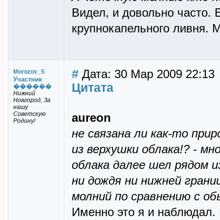
Видел, и довольно часто.
крупнокапельного ливня. 
#
Дата: 30 Мар 2009 22:13
Morozov_S
Участник
Цитата
������
Нижний
Новгород, За
нашу
Советскую
aureon
Родину!
не связана ли как-то при
из верхушки облака!? - мн
облака далее шел рядом и
ни дождя ни нижней грани
молний по сравнению с о
Именно это я и наблюдал.