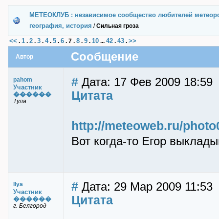
МЕТЕОКЛУБ : независимое сообщество любителей метеор
география, история
/
Сильная гроза
<<
1
2
3
4
5
6
8
9
10
42
43
>>
.
.
.
.
.
.
.
7
.
.
.
...
.
.
Сообщение
Автор
#
Дата: 17 Фев 2009 18:59
pahom
Участник
Цитата
������
Тула
http://meteoweb.ru/photo
Вот когда-то Егор выклады
#
Дата: 29 Мар 2009 11:53
Ilya
Участник
Цитата
������
г. Белгород