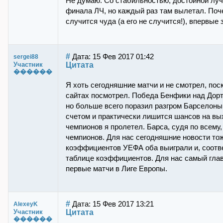
Не думаю. Со стабильностью, достойной лу
финала ЛЧ, но каждый раз там вылетал. Почем
случится чуда (а его не случится!), впервые 
#
Дата: 15 Фев 2017 01:42
sergei88
Цитата
Участник
������
Я хоть сегодняшние матчи и не смотрел, пос
сайтах посмотрел. Победа Бенфики над Дорт
но больше всего поразил разгром Барселоны 
счетом и практически лишится шансов на вых
чемпионов я пролетел. Барса, судя по всему
чемпионов. Для нас сегодняшние новости то
коэффициентов УЕФА оба выиграли и, соотве
таблице коэффициентов. Для нас самый главн
первые матчи в Лиге Европы.
#
Дата: 15 Фев 2017 13:21
AlexeyK
Цитата
Участник
������