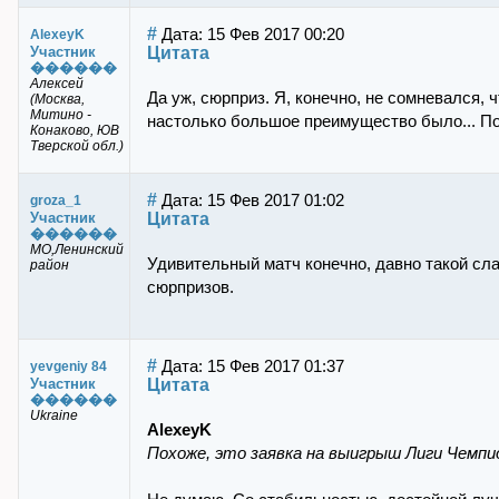
#
Дата: 15 Фев 2017 00:20
AlexeyK
Цитата
Участник
������
Алексей
Да уж, сюрприз. Я, конечно, не сомневался,
(Москва,
Митино -
настолько большое преимущество было... По
Конаково, ЮВ
Тверской обл.)
#
Дата: 15 Фев 2017 01:02
groza_1
Цитата
Участник
������
МО,Ленинский
Удивительный матч конечно, давно такой сл
район
сюрпризов.
#
Дата: 15 Фев 2017 01:37
yevgeniy 84
Цитата
Участник
������
Ukraine
AlexeyK
Похоже, это заявка на выигрыш Лиги Чемпи