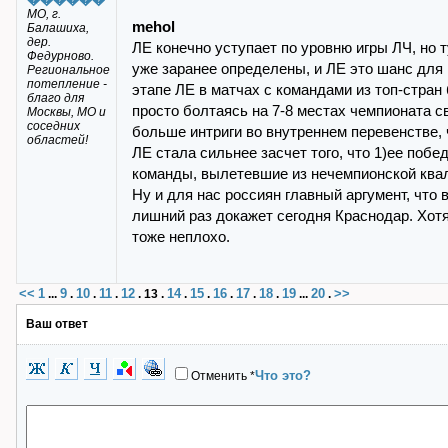
МО, г.
mehol
Балашиха,
дер.
ЛЕ конечно уступает по уровню игры ЛЧ, но 
Федурново.
уже заранее определены, и ЛЕ это шанс для 
Региональное
потепление -
этапе ЛЕ в матчах с командами из топ-стра
благо для
просто болтаясь на 7-8 местах чемпионата с
Москвы, МО и
соседних
больше интриги во внутреннем перевенстве,
областей!
ЛЕ стала сильнее засчет того, что 1)ее побе
команды, вылетевшие из нечемпионской ква
Ну и для нас россиян главный аргумент, что
лишний раз докажет сегодня Краснодар. Хотя 
тоже неплохо.
<<
1
9
10
11
12
14
15
16
17
18
19
20
>>
...
.
.
.
.
13
.
.
.
.
.
.
...
.
Ваш ответ
Что это?
Отменить
*