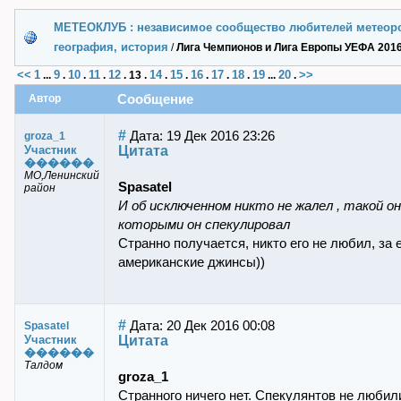
МЕТЕОКЛУБ : независимое сообщество любителей метеор
география, история
/
Лига Чемпионов и Лига Европы УЕФА 2016
<<
1
9
10
11
12
14
15
16
17
18
19
20
>>
...
.
.
.
.
13
.
.
.
.
.
.
...
.
Сообщение
Автор
#
Дата: 19 Дек 2016 23:26
groza_1
Цитата
Участник
������
МО,Ленинский
Spasatel
район
И об исключенном никто не жалел , такой он
которыми он спекулировал
Странно получается, никто его не любил, за 
американские джинсы))
#
Дата: 20 Дек 2016 00:08
Spasatel
Цитата
Участник
������
Талдом
groza_1
Странного ничего нет. Спекулянтов не любили