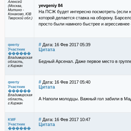
Алексей
yevgeniy 84
(Москва,
Митино -
На ПСЖ будет интересно посмотреть (если не
Конаково, ЮВ
которой делается ставка на оборону. Барсело
Тверской обл.)
просто были намного быстрее и агрессивнее 
#
Дата: 16 Фев 2017 05:39
qwerty
Цитата
Участник
������
Владимирская
Бедный Арсенал. Даже первое место в группе
область,
г.Киржач
#
Дата: 16 Фев 2017 05:40
qwerty
Цитата
Участник
������
Владимирская
А Наполи молодцы. Важный гол забили в Ма
область,
г.Киржач
#
Дата: 16 Фев 2017 10:47
KWF
Цитата
Участник
������