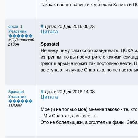
Так как насчет зависти к успехам Зенита и Ц
#
Дата: 20 Дек 2016 00:23
groza_1
Цитата
Участник
������
МО,Ленинский
Spasatel
район
Не вижу чему там особо завидовать, ЦСКА из
из группы, но вы посмотрите с какими команд
греют шары.Не может так постоянно везти. Пр
выступают и лучше Спартака, но не настоль
#
Дата: 20 Дек 2016 14:08
Spasatel
Цитата
Участник
������
Талдом
Мое (и не только мое) мнение таково - те, к
- Мы Спартак, а вы все - г...
Это не болельщики, а оголтелые фаны. Забан