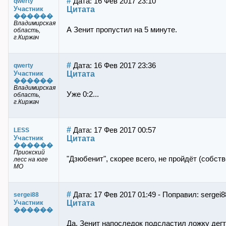
#
Дата: 16 Фев 2017 23:10
qwerty
Цитата
Участник
������
Владимирская
А Зенит пропустил на 5 минуте.
область,
г.Киржач
#
Дата: 16 Фев 2017 23:36
qwerty
Цитата
Участник
������
Владимирская
Уже 0:2...
область,
г.Киржач
#
Дата: 17 Фев 2017 00:57
LESS
Цитата
Участник
������
Приокский
"Дзюбенит", скорее всего, не пройдёт (собств
лесс на юге
МО
#
Дата: 17 Фев 2017 01:49 - Поправил: sergei8
sergei88
Цитата
Участник
������
Да, Зенит напоследок подсластил ложку дег