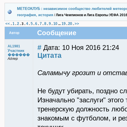
МЕТЕОКЛУБ : независимое сообщество любителей метеор
география, история
/
Лига Чемпионов и Лига Европы УЕФА 2016
<<
1
2
4
5
6
7
8
9
10
19
20
>>
.
.
.
3
.
.
.
.
.
.
.
...
.
.
Сообщение
Автор
#
Дата: 10 Ноя 2016 21:24
AL1981
Участник
Цитата
������
Адлер
Саламычу грозит и отстав
Не будут убирать, поздно с
Изначально "заслуги" этого
тренерскую должность любо
знакомым с футболом, и рез