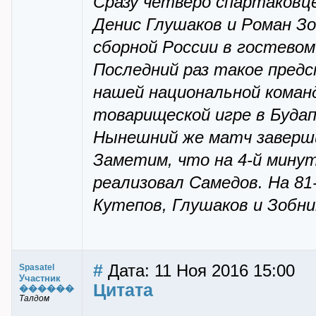
Сразу четверо спартаковц
Денис Глушаков и Роман З
сборной России в гостево
Последний раз такое пред
нашей национальной команд
товарищеской игре в Буда
Нынешний же матч заверши
Заметим, что на 4-й мину
реализовал Самедов. На 81
Кутепов, Глушаков и Зобни
#
Дата: 11 Ноя 2016 15:00
Spasatel
Участник
Цитата
������
Талдом