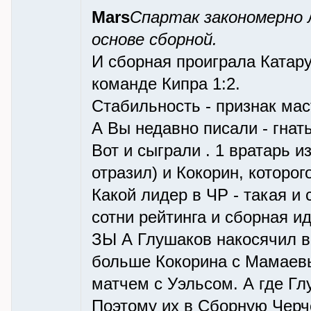
Mars
Спартак закономерно 
основе сборной.
И сборная проиграла Катару
команде Кипра 1:2.
Стабильность - признак маст
А Вы недавно писали - гнат
Вот и сыграли . 1 вратарь и
отразил) и Кокорин, которог
Какой лидер в ЧР - такая и 
сотни рейтинга и сборная ид
ЗЫ А Глушаков накосячил в
больше Кокорина с Мамаевы
матчем с Уэльсом. А где Г
Поэтому их в Сборную Черче