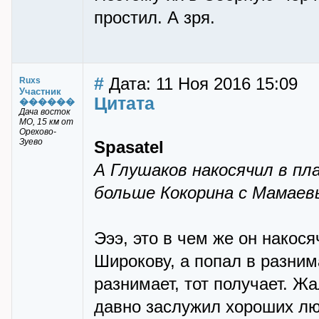
простил. А зря.
#
Дата: 11 Ноя 2016 15:09
Ruxs
Участник
Цитата
������
Дача восток
МО, 15 км от
Орехово-
Зуево
Spasatel
А Глушаков накосячил в пл
больше Кокорина с Мамаев
Эээ, это в чем же он накос
Широкову, а попал в разним
разнимает, тот получает. Ж
давно заслужил хороших лю