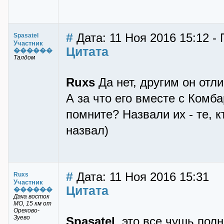
#
Дата: 11 Ноя 2016 15:12 - 
Spasatel
Участник
Цитата
������
Талдом
Ruxs
Да нет, другим он отл
А за что его вместе с Комб
помните? Назвали их - те, к
назвал)
#
Дата: 11 Ноя 2016 15:31
Ruxs
Участник
Цитата
������
Дача восток
МО, 15 км от
Орехово-
Зуево
Spasatel
, это все чушь пол