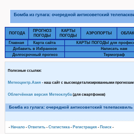
Бомба из гулага: очередной антисоветский телепаскв
ПРОГНОЗ
КАРТЫ
ПОГОДА
АЭРОПОРТЫ
ОБЛА
ПОГОДЫ
ПОГОДЫ
Главная
Карта сайта
КАРТЫ ПОГОДЫ для профес
Добавить в Избранное
Написать нам
Долгосрочный прогноз
Термограф
Полезные ссылки:
Метеоцентр.Азия
- наш сайт с высокодетализированными прогнозами
Облегчённая версия Метеоклуба
(для смартфонов)
Бомба из гулага: очередной антисоветский телепасквиль
Начало
Ответить
Статистика
Pегистрация
Поиск
-
-
-
-
-
-