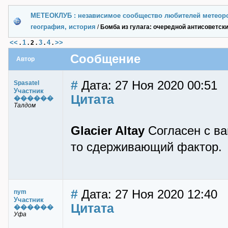
МЕТЕОКЛУБ : независимое сообщество любителей метеор
география, история
/
Бомба из гулага: очередной антисоветск
<<
1
3
4
>>
.
.
2
.
.
.
Сообщение
Автор
#
Дата: 27 Ноя 2020 00:51
Spasatel
Участник
Цитата
������
Талдом
Glacier Altay
Согласен с ва
то сдерживающий фактор.
#
Дата: 27 Ноя 2020 12:40
nym
Участник
Цитата
������
Уфа