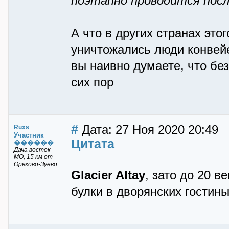
поэтапно проводится посл
А что в других странах это
уничтожались люди конвей
вы наивно думаете, что бе
сих пор
#
Дата: 27 Ноя 2020 20:49
Ruxs
Участник
Цитата
������
Дача восток
МО, 15 км от
Орехово-Зуево
Glacier Altay
, зато до 20 
булки в дворянских гостины