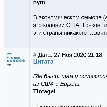
nym
В экономическом смысле (а
это колонии США, Гонконг и
эти страны никакого развит
#
Дата: 27 Ноя 2020 21:18
nym
Участник
Цитата
������
Уфа
Где были. там и остаются
из США и Европы
Tintagel
Так если метрополии грабят