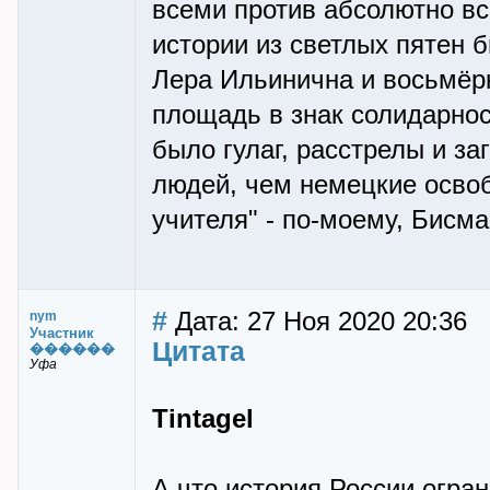
всеми против абсолютно вс
истории из светлых пятен
Лера Ильинична и восьмёр
площадь в знак солидарнос
было гулаг, расстрелы и з
людей, чем немецкие осво
учителя" - по-моему, Бисма
#
Дата: 27 Ноя 2020 20:36
nym
Участник
Цитата
������
Уфа
Tintagel
А что история России огра