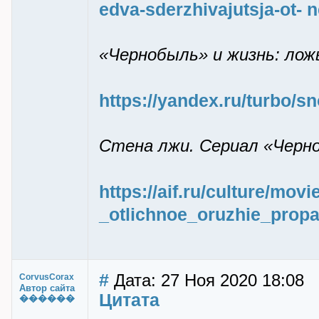
edva-sderzhivajutsja-ot-
«Чернобыль» и жизнь: лож
https://yandex.ru/turbo/sn
Стена лжи. Сериал «Черн
https://aif.ru/culture/mov
_otlichnoe_oruzhie_prop
#
Дата: 27 Ноя 2020 18:08
CorvusCorax
Автор сайта
Цитата
������