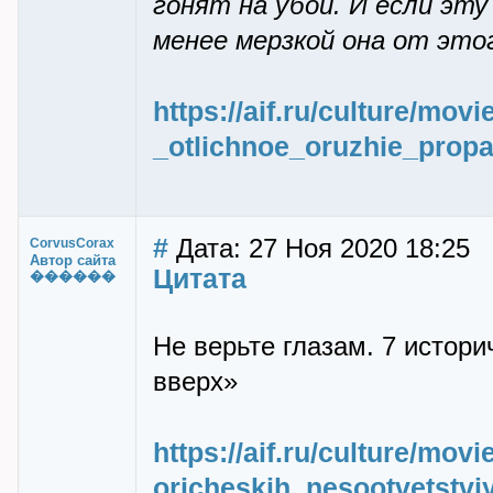
гонят на убой. И если эту
менее мерзкой она от это
https://aif.ru/culture/mov
_otlichnoe_oruzhie_prop
#
Дата: 27 Ноя 2020 18:25
CorvusCorax
Автор сайта
Цитата
������
Не верьте глазам. 7 истор
вверх»
https://aif.ru/culture/mov
oricheskih_nesootvetstvi