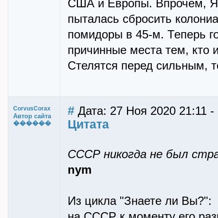
США и Европы. Впрочем, Яп
пыталась сбросить колониал
помидоры в 45-м. Теперь 
причинные места тем, кто и
Стелятся перед сильным, т
#
Дата: 27 Ноя 2020 21:11 
CorvusCorax
Автор сайта
Цитата
������
СССР никогда не был стра
nym
Из цикла "Знаете ли Вы?":
на СССР к моменту его ра