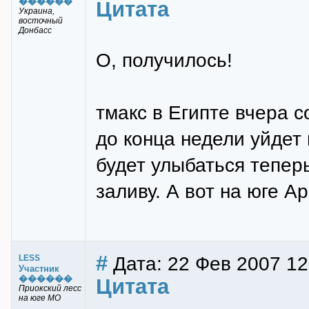
������
Цитата
Украина,
восточный
Донбасс
О, получилось!
тмакс в Египте вчера 
до конца недели уйдет 
будет улыбаться тепе
заливу. А вот на юге 
#
Дата: 22 Фев 2007 12
LESS
Участник
������
Цитата
Приокский лесс
на юге МО