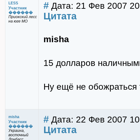
#
Дата: 21 Фев 2007 20
LESS
Участник
������
Цитата
Приокский лесс
на юге МО
misha
15 долларов наличными на 
Ну ещё не обожраться т
#
Дата: 22 Фев 2007 10
misha
Участник
������
Цитата
Украина,
восточный
Донбасс