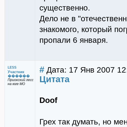
существенно.
Дело не в "отечествен
знакомого, который по
пропали 6 января.
#
Дата: 17 Янв 2007 12
LESS
Участник
������
Цитата
Приокский лесс
на юге МО
Doof
Грех так думать, но м