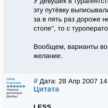
У девушек в турагентст
эту путёвку выписывали
за в пять раз дороже н
стопе", то с туропера
Вообщем, варианты воз
желание.
#
Дата: 28 Апр 2007 14
misha
Участник
������
Цитата
Украина,
восточный
Донбасс
LESS