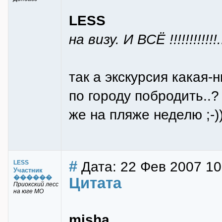
LESS
на визу. И ВСЁ !!!!!!!!!!!!...
так а экскурсия какая-
по городу побродить..?
же на пляже неделю ;-)
#
Дата: 22 Фев 2007 10
LESS
Участник
������
Цитата
Приокский лесс
на юге МО
misha