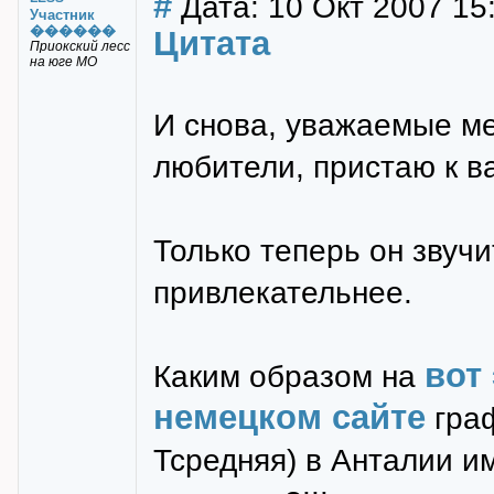
#
Дата: 10 Окт 2007 15
Участник
������
Цитата
Приокский лесс
на юге МО
И снова, уважаемые ме
любители, пристаю к в
Только теперь он звуч
привлекательнее.
вот
Каким образом на
немецком сайте
граф
Тсредняя) в Анталии 