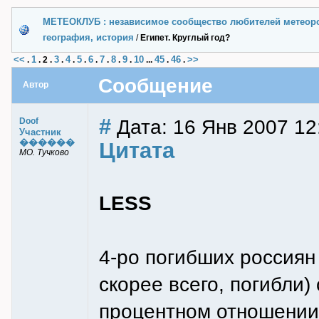
МЕТЕОКЛУБ : независимое сообщество любителей метеор
география, история
/
Египет. Круглый год?
<<
1
3
4
5
6
7
8
9
10
45
46
>>
.
.
2
.
.
.
.
.
.
.
.
...
.
.
Сообщение
Автор
#
Дата: 16 Янв 2007 12
Doof
Участник
������
Цитата
МО. Тучково
LESS
4-ро погибших россиян 
скорее всего, погибли) 
процентном отношении,