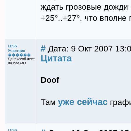
ждать грозовые дожди 
+25°..+27°, что вполне 
#
Дата: 9 Окт 2007 13:
LESS
Участник
������
Цитата
Приокский лесс
на юге МО
Doof
уже сейчас
Там
графи
LESS