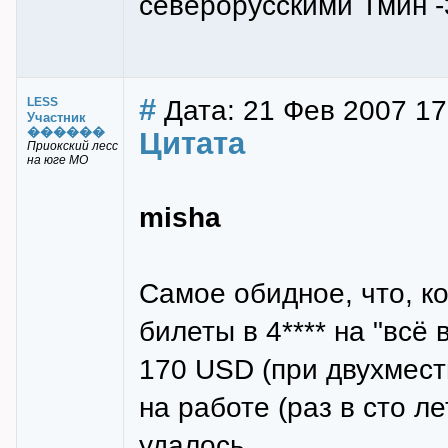
северорусскими Тмин -
#
Дата: 21 Фев 2007 17
LESS
Участник
������
Цитата
Приокский лесс
на юге МО
misha
Самое обидное, что, к
билеты в 4**** на "всё
170 USD (при двухмест
на работе (раз в сто л
удалось...