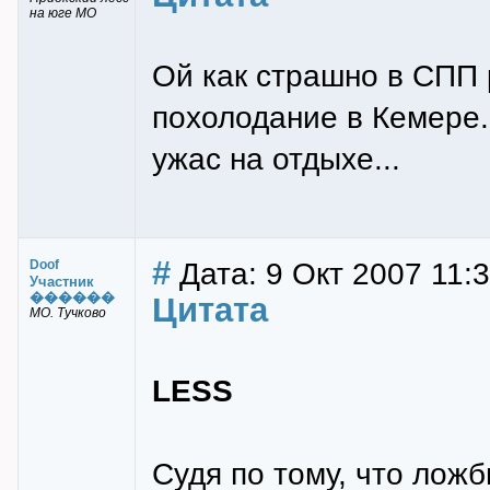
на юге МО
Ой как страшно в СПП 
похолодание в Кемере.
ужас на отдыхе...
#
Дата: 9 Окт 2007 11:
Doof
Участник
������
Цитата
МО. Тучково
LESS
Судя по тому, что лож