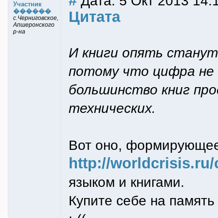
#
Дата: 5 Окт 2013 14:
Участник
������
Цитата
с.Черниговское,
Апшеронского
р-на
И книги опять стану
потому что цифра не 
большинство книг про
технических.
Вот оно, формирующее
http://worldcrisis.ru
языком и книгами.
Купите себе на память 