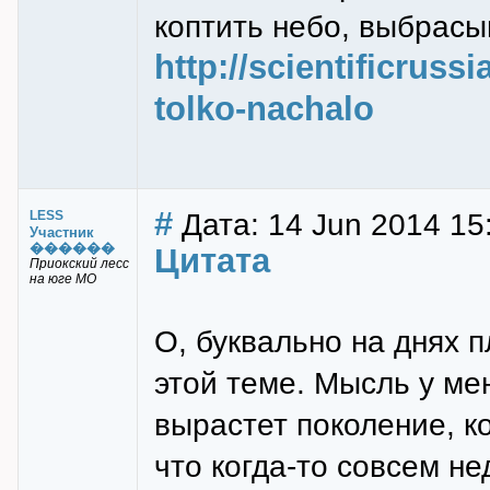
коптить небо, выбрасы
http://scientificruss
tolko-nachalo
#
Дата: 14 Jun 2014 15
LESS
Участник
������
Цитата
Приокский лесс
на юге МО
О, буквально на днях 
этой теме. Мысль у мен
вырастет поколение, к
что когда-то совсем н