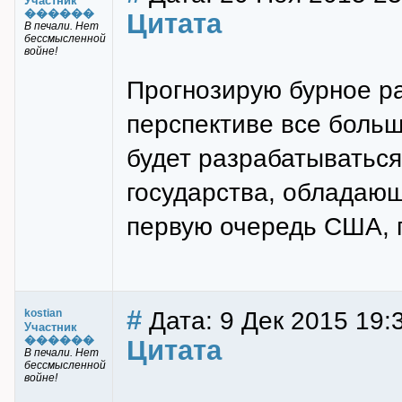
Участник
������
Цитата
В печали. Нет
бессмысленной
войне!
Прогнозирую бурное ра
перспективе все боль
будет разрабатываться
государства, обладаю
первую очередь США, п
#
Дата: 9 Дек 2015 19:
kostian
Участник
������
Цитата
В печали. Нет
бессмысленной
войне!