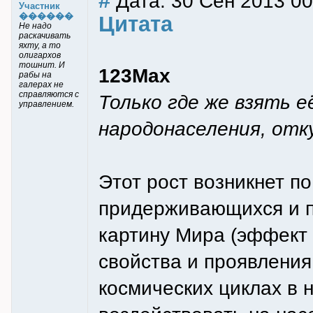
#
Дата: 30 Сен 2013 00
Участник
������
Цитата
Не надо
раскачивать
яхту, а то
олигархов
тошнит. И
123Max
рабы на
галерах не
справляются с
Только где же взять 
управлением.
народонаселения, отку
Этот рост возникнет п
придерживающихся и п
картину Мира (эффект 
свойства и проявления
космических циклах в 