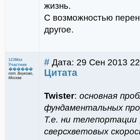
жизнь.
С возможностью перено
другое.
#
Дата: 29 Сен 2013 22
123Max
Участник
������
Цитата
пгт. Внуково,
Москва
Twister
:
основная проб
фундаментальных про
Т.е. ни телепортации 
сверсхветовых скорос