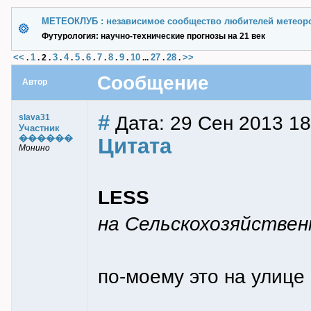
МЕТЕОКЛУБ : независимое сообщество любителей метеор
Футурология: научно-технические прогнозы на 21 век
<<
1
3
4
5
6
7
8
9
10
27
28
>>
.
.
2
.
.
.
.
.
.
.
.
...
.
.
Сообщение
Автор
#
Дата: 29 Сен 2013 18
slava31
Участник
������
Цитата
Монино
LESS
на Сельскохозяйствен
по-моему это на улице