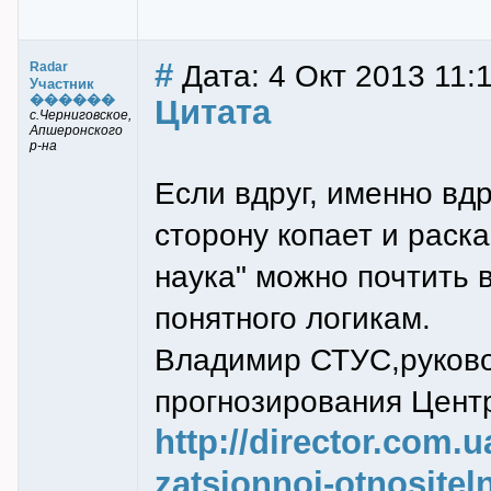
#
Дата: 4 Окт 2013 11:
Radar
Участник
������
Цитата
с.Черниговское,
Апшеронского
р-на
Если вдруг, именно вдр
сторону копает и раск
наука" можно почтить 
понятного логикам.
Владимир СТУС,руково
прогнозирования Центр
http://director.com.ua
zatsionnoi-otnositel