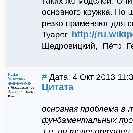
таких же моделей. Они
основного кружка. Но 
резко применяют для с
http://ru.wiki
Туарег.
Щедровицкий,_Пётр_Ге
#
Дата: 4 Окт 2013 11:
Radar
Участник
������
Цитата
с.Черниговское,
Апшеронского
р-на
основная проблема в 
фундаментальных про
Т.е. ни телепортации 