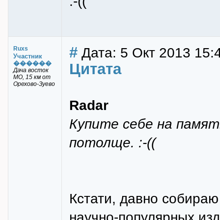
:-((
#
Дата: 5 Окт 2013 15:
Ruxs
Участник
������
Цитата
Дача восток
МО, 15 км от
Орехово-Зуево
Radar
Купите себе на память
потолще. :-((
Кстати, давно собираю
научно-популярных изда