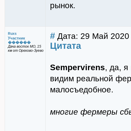
рынок.
#
Дата: 29 Май 2020
Ruxs
Участник
������
Цитата
Дача восток МО, 15
км от Орехово-Зуево
Sempervirens
, да, 
видим реальной фер
малосъедобное.
многие фермеры сб