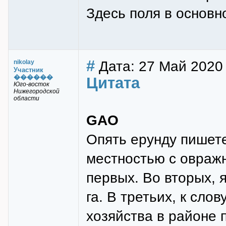
Здесь поля в основно
#
Дата: 27 Май 2020
nikolay
Участник
������
Цитата
Юго-восток
Нижегородской
области
GAO
Опять ерунду пишете
местностью с овраж
первых. Во вторых, я
га. В третьих, к сло
хозяйства в районе 