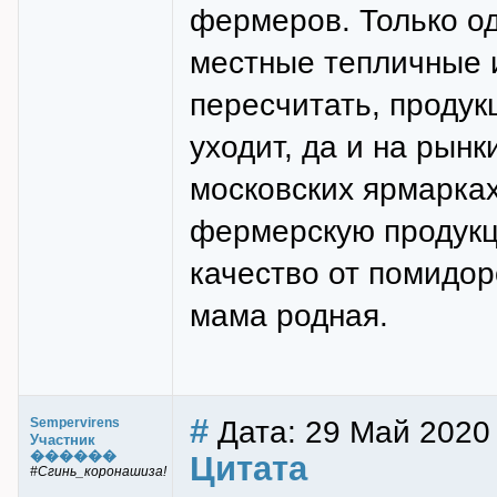
фермеров. Только од
местные тепличные 
пересчитать, продукц
уходит, да и на рынк
московских ярмарках
фермерскую продукц
качество от помидоро
мама родная.
#
Дата: 29 Май 2020
Sempervirens
Участник
������
Цитата
#Сгинь_коронашиза!