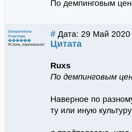
По демпинговым цен
#
Дата: 29 Май 2020
Sempervirens
Участник
������
Цитата
#Сгинь_коронашиза!
Ruxs
По демпинговым це
Наверное по разному
ту или иную культуру