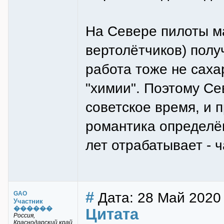
На Севере пилоты м
вертолётчиков) получ
работа тоже не сахар
"химии". Поэтому Се
советское время, и 
романтика определён
лет отрабатывает - ч
#
Дата: 28 Май 2020
GAO
Участник
������
Цитата
Россия,
Краснодарский край