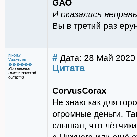
GAO
И оказались неправ
Вы в третий раз еру
#
Дата: 28 Май 2020
nikolay
Участник
������
Цитата
Юго-восток
Нижегородской
области
CorvusCorax
Не знаю как для гор
огромные деньги. Так
слышал, что лётчики