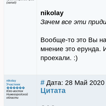
(запад)
nikolay
Зачем все эти прид
Вообще-то это Вы н
мнение это ерунда. И
проехали. :)
#
Дата: 28 Май 2020
nikolay
Участник
������
Цитата
Юго-восток
Нижегородской
области