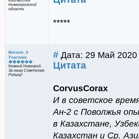
Юго-восток
Нижегородской
области
*****
#
Дата: 29 Май 2020 
Morozov_S
Участник
������
Цитата
Нижний Новгород,
За нашу Советскую
Родину!
CorvusCorax
И в советское врем
Ан-2 с Поволжья опы
в Казахстане, Узбе
Казахстан и Ср. Ази