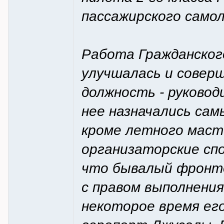
пассажирского само
Работа Гражданског
улучшалась и совер
должность - руковод
нее назначались са
кроме летного маст
организаторские спо
что бывалый фронто
с правом выполнени
некоторое время его