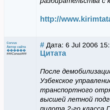
разбирательства с 
http://www.kirimta
#
Дата: 6 Jul 2006 15
Corvus
Автор сайта
������
Цитата
###Corvus###
После демобилизации
Узбекское управлени
транспортного отря
высшей летной подг
пилота 2-го класса 