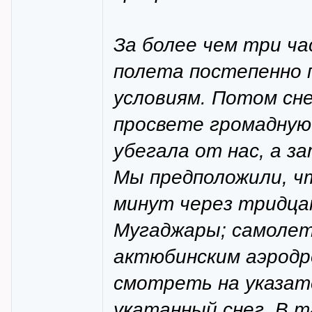
За более чем три ча
полета постепенно 
условиям. Потом сне
просвете громадную
убегала от нас, а з
Мы предположили, ч
минут через тридцат
Мугаджары; самолет 
актюбинским аэродр
смотреть на указате
укатанный снег. В т