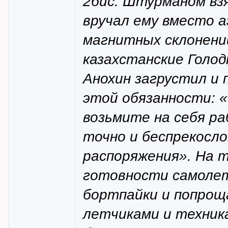
2бис. Штурманом взя
вручал ему вместо 
магнитных склонени
казахстанские Голод
Анохин загрустил и 
этой обязанности: «
возьмите на себя р
точно и беспрекосл
распоряжения». На т
готовности самолет
бортпайки и попрощ
летчиками и техник