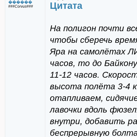
������
Цитата
###Corvus###
На полигон почти вс
чтобы сберечь врем
Яра на самолётах Л
часов, то до Байко
11-12 часов. Скорос
высота полёта 3-4 к
отапливаем, сидячи
лавочки вдоль фюзел
внутри, добавить р
беспрерывную болтан