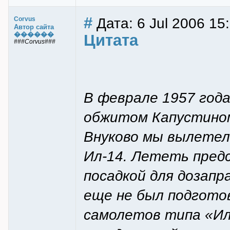
#
Дата: 6 Jul 2006 15
Corvus
Автор сайта
������
Цитата
###Corvus###
В феврале 1957 года
обжитом Капустином
Внуково мы вылетел
Ил-14. Лететь пред
посадкой для дозапр
еще не был подгото
самолетов типа «Ил»