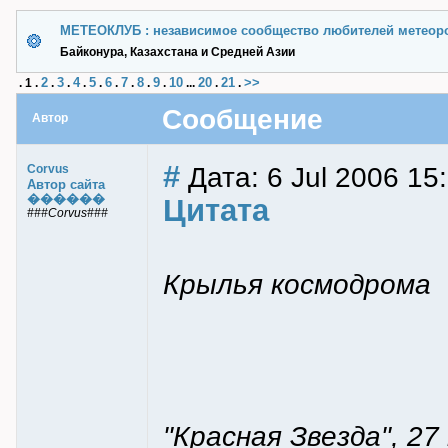
МЕТЕОКЛУБ : независимое сообщество любителей метеор
Байконура, Казахстана и Средней Азии
2
3
4
5
6
7
8
9
10
20
21
>>
.
1
.
.
.
.
.
.
.
.
.
...
.
.
Сообщение
Автор
#
Дата: 6 Jul 2006 15
Corvus
Автор сайта
������
Цитата
###Corvus###
Крылья космодрома
"Красная Звезда", 27