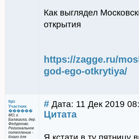
Как выглядел Московск
открытия
https://zagge.ru/mos
god-ego-otkrytiya/
#
Дата: 11 Дек 2019 08
Ilgiz
Участник
������
Цитата
МО, г.
Балашиха, дер.
Федурново.
Региональное
потепление -
Я кстати в ту пятницу
благо для