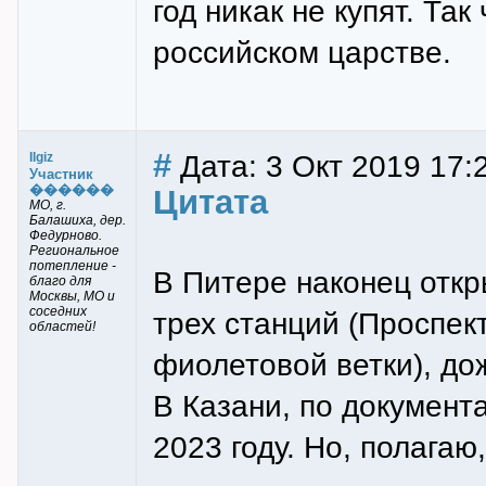
год никак не купят. Та
российском царстве.
#
Дата: 3 Окт 2019 17:
Ilgiz
Участник
������
Цитата
МО, г.
Балашиха, дер.
Федурново.
Региональное
потепление -
В Питере наконец откр
благо для
Москвы, МО и
соседних
трех станций (Проспе
областей!
фиолетовой ветки), до
В Казани, по документ
2023 году. Но, полагаю,