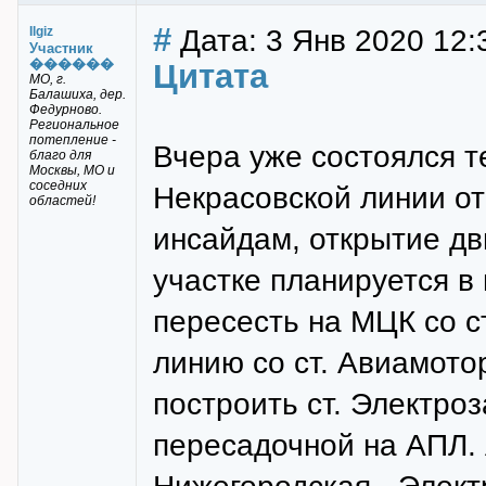
#
Дата: 3 Янв 2020 12:
Ilgiz
Участник
������
Цитата
МО, г.
Балашиха, дер.
Федурново.
Региональное
потепление -
Вчера уже состоялся т
благо для
Москвы, МО и
соседних
Некрасовской линии о
областей!
инсайдам, открытие дв
участке планируется в 
пересесть на МЦК со с
линию со ст. Авиамот
построить ст. Электроз
пересадочной на АПЛ.