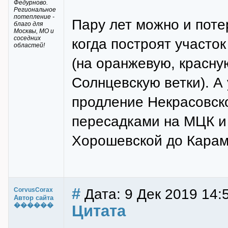
Федурново.
Региональное
потепление -
Пару лет можно и потер
благо для
Москвы, МО и
соседних
когда построят участо
областей!
(на оранжевую, красну
Солнцевскую ветки). А
продление Некрасовск
пересадками на МЦК и 
Хорошевской до Кара
#
Дата: 9 Дек 2019 14:
CorvusCorax
Автор сайта
������
Цитата