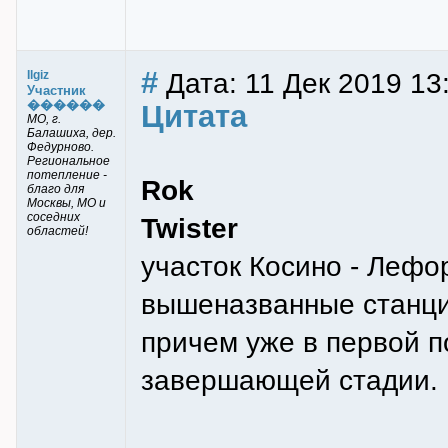
#
Дата: 11 Дек 2019 13
Ilgiz
Участник
������
Цитата
МО, г.
Балашиха, дер.
Федурново.
Региональное
потепление -
Rok
благо для
Москвы, МО и
соседних
Twister
областей!
участок Косино - Леф
вышеназванные станции
причем уже в первой п
завершающей стадии.