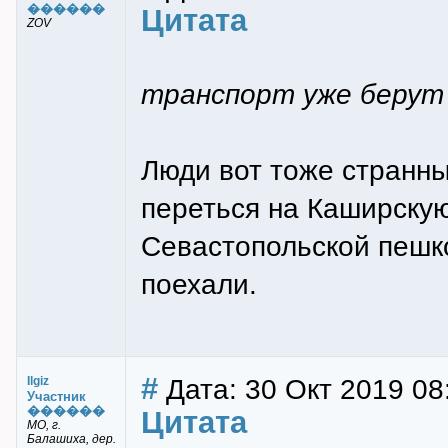
������
Цитата
ZOV
транспорт уже беру
Люди вот тоже странны
переться на Каширскую
Севастопольской пешко
поехали.
#
Дата: 30 Окт 2019 08
Ilgiz
Участник
������
Цитата
МО, г.
Балашиха, дер.