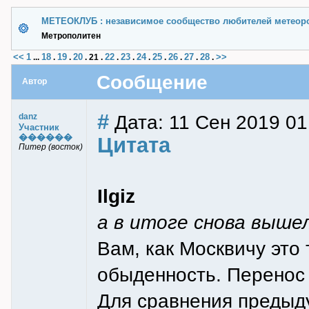
МЕТЕОКЛУБ : независимое сообщество любителей метеор
Метрополитен
<<
1
18
19
20
22
23
24
25
26
27
28
>>
...
.
.
.
21
.
.
.
.
.
.
.
.
Сообщение
Автор
#
Дата: 11 Сен 2019 01
danz
Участник
������
Цитата
Питер (восток)
Ilgiz
а в итоге снова выше
Вам, как Москвичу это 
обыденность. Перенос 
Для сравнения предыд