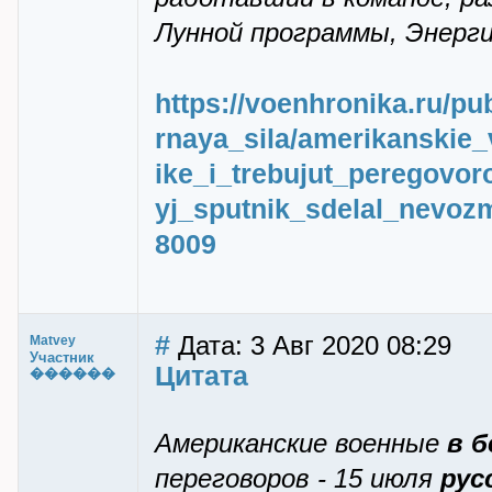
Лунной программы, Энерги
https://voenhronika.ru/pu
rnaya_sila/amerikanskie
ike_i_trebujut_peregovor
yj_sputnik_sdelal_nevoz
8009
#
Дата: 3 Авг 2020 08:29
Matvey
Участник
Цитата
������
Американские военные
в 
переговоров - 15 июля
рус