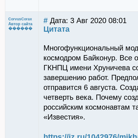
#
Дата: 3 Авг 2020 08:01
CorvusCorax
Автор сайта
Цитата
������
Многофункциональный моду
космодром Байконур. Все 
ГКНПЦ имени Хруничева со
завершению работ. Предпол
отправится 6 августа. Соз
четверть века. Почему соз
российским космонавтам та
«Известия».
https://iz.ru/1042976/mik