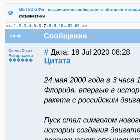
МЕТЕОКЛУБ : независимое сообщество любителей метеор
космонавтики
<<
1
2
3
4
5
6
8
9
10
61
62
>>
.
.
.
.
.
.
.
7
.
.
.
...
.
.
Сообщение
Автор
#
Дата: 18 Jul 2020 08:28
CorvusCorax
Автор сайта
Цитата
������
24 мая 2000 года в 3 час
Флорида, впервые в истор
ракета с российским двиг
Пуск стал символом новог
истории создания двигате