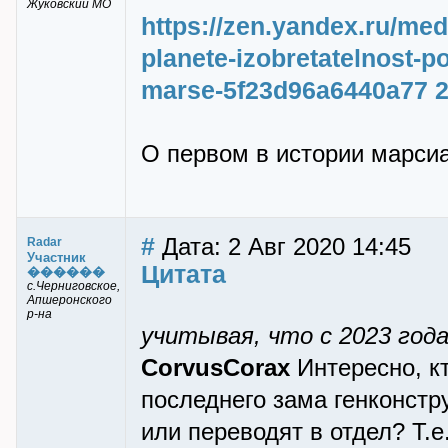
Жуковский МО
https://zen.yandex.ru/med
planete-izobretatelnost-po
marse-5f23d96a6440a77 
О первом в истории марси
#
Дата: 2 Авг 2020 14:45
Radar
Участник
Цитата
������
с.Черниговское,
Апшеронского
р-на
учитывая, что с 2023 год
CorvusCorax
Интересно, кт
последнего зама генконстр
или переводят в отдел? Т.е