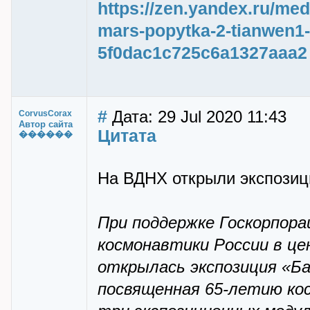
https://zen.yandex.ru/med
mars-popytka-2-tianwen1-
5f0dac1c725c6a1327aaa2
#
Дата: 29 Jul 2020 11:43
CorvusCorax
Автор сайта
Цитата
������
На ВДНХ открыли экспозиц
При поддержке Госкорпора
космонавтики России в ц
открылась экспозиция «Ба
посвященная 65-летию ко