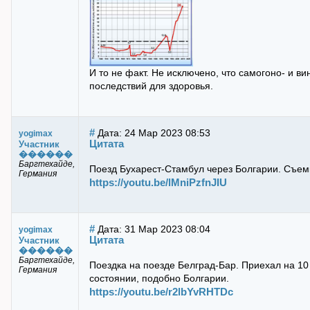
И то не факт. Не исключено, что самогоно- и в
последствий для здоровья.
#
Дата: 24 Мар 2023 08:53
yogimax
Цитата
Участник
������
Баргтехайде,
Поезд Бухарест-Стамбул через Болгарии. Съем
Германия
https://youtu.be/lMniPzfnJIU
#
Дата: 31 Мар 2023 08:04
yogimax
Цитата
Участник
������
Баргтехайде,
Поездка на поезде Белград-Бар. Приехал на 10 
Германия
состоянии, подобно Болгарии.
https://youtu.be/r2lbYvRHTDc