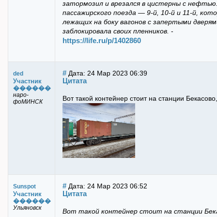
затормозил и врезался в цистерны с нефтью
пассажирского поезда — 9-й, 10-й и 11-й, ко
лежащих на боку вагонов с запертыми дверям
заблокировала своих пленников.
-
https://life.ru/p/1402860
#
Дата: 24 Мар 2023 06:39
ded
Цитата
Участник
������
наро-
Вот такой контейнер стоит на станции Бекасово,
фоМИНСК
#
Дата: 24 Мар 2023 06:52
Sunspot
Цитата
Участник
������
Ульяновск
Вот такой контейнер стоит на станции Бекас