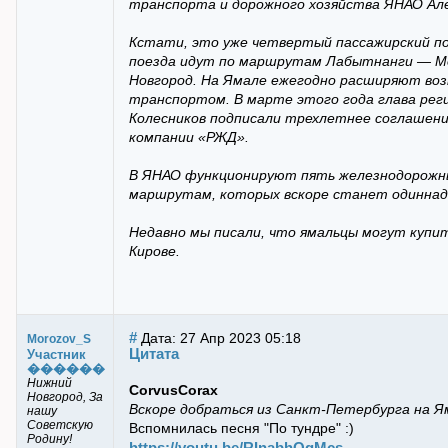
транспорта и дорожного хозяйства ЯНАО Ал
Кстати, это уже четвертый пассажирский п
поезда идут по маршрутам Лабытнанги — Мо
Новгород. На Ямале ежегодно расширяют во
транспортом. В марте этого года глава рег
Колесников подписали трехлетнее соглашени
компании «РЖД».
В ЯНАО функционируют пять железнодорожных
маршрутам, которых вскоре станет одиннад
Недавно мы писали, что ямальцы могут купи
Кирове.
#
Дата: 27 Апр 2023 05:18
Morozov_S
Цитата
Участник
������
Нижний
CorvusCorax
Новгород, За
Вскоре добраться из Санкт-Петербурга на Я
нашу
Советскую
Вспомнилась песня "По тундре" :)
Родину!
https://youtu.be/RInabhQgMcs