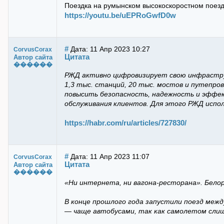
Поездка на румынском высокоскоростном поезд
https://youtu.be/uEPRoGwfD0w
#
Дата: 11 Апр 2023 10:27
CorvusCorax
Цитата
Автор сайта
������
РЖД активно цифровизирует свою инфрастру
1,3 тыс. станций, 20 тыс. мостов и путепров
повысить безопасность, надежность и эффек
обслуживания клиентов. Для этого РЖД испол
https://habr.com/ru/articles/727830/
#
Дата: 11 Апр 2023 11:07
CorvusCorax
Цитата
Автор сайта
������
«Ни интернета, ни вагона-ресторана». Бело
В конце прошлого года запустили поезд меж
— чаще автобусами, так как самолетом слиш