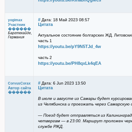
#
Дата: 18 Май 2023 08:57
yogimax
Цитата
Участник
������
Баргтехайде,
Актуальное состояние болгарских ЖД. Литовски
Германия
часть 1
https://youtu.be/pY9N5TJd_4w
часть 2
https://youtu.be/PH8qxLk4qEA
#
Дата: 6 Jun 2023 13:50
CorvusCorax
Цитата
Автор сайта
������
В июле и августе из Самары будет курсирова
из Челябинска и проезжать через Самарскую 
— Поезд будет отправляться из Калининграда
четвергам — в 23:00. Маршрут проложен через
службе РЖД.