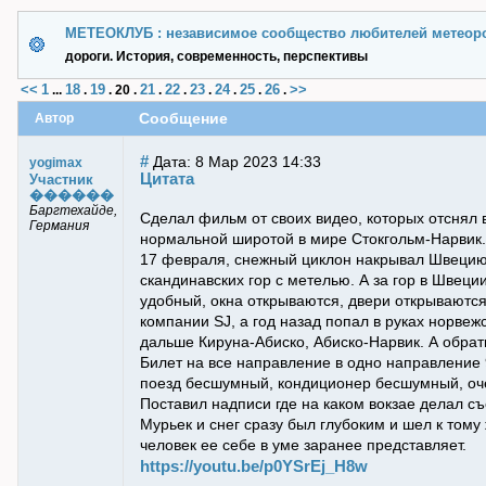
МЕТЕОКЛУБ : независимое сообщество любителей метеор
дороги. История, современность, перспективы
<<
1
18
19
21
22
23
24
25
26
>>
...
.
.
20
.
.
.
.
.
.
.
Сообщение
Автор
#
Дата: 8 Мар 2023 14:33
yogimax
Цитата
Участник
������
Баргтехайде,
Сделал фильм от своих видео, которых отснял 
Германия
нормальной широтой в мире Стокгольм-Нарвик. 
17 февраля, снежный циклон накрывал Швецию т
скандинавских гор с метелью. А за гор в Швеци
удобный, окна открываются, двери открываютс
компании SJ, а год назад попал в руках норвеж
дальше Кируна-Абиско, Абиско-Нарвик. А обра
Билет на все направление в одно направление 
поезд бесшумный, кондиционер бесшумный, оч
Поставил надписи где на каком вокзае делал съ
Мурьек и снег сразу был глубоким и шел к тому
человек ее себе в уме заранее представляет.
https://youtu.be/p0YSrEj_H8w