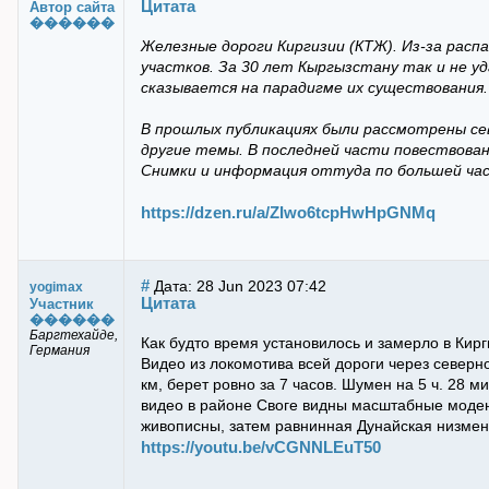
Цитата
Автор сайта
������
Железные дороги Киргизии (КТЖ). Из-за расп
участков. За 30 лет Кыргызстану так и не у
сказывается на парадигме их существования.
В прошлых публикациях были рассмотрены сев
другие темы. В последней части повествова
Снимки и информация оттуда по большей част
https://dzen.ru/a/ZIwo6tcpHwHpGNMq
#
Дата: 28 Jun 2023 07:42
yogimax
Цитата
Участник
������
Баргтехайде,
Как будто время установилось и замерло в Кирг
Германия
Видео из локомотива всей дороги через север
км, берет ровно за 7 часов. Шумен на 5 ч. 28 м
видео в районе Своге видны масштабные моден
живописны, затем равнинная Дунайская низмен
https://youtu.be/vCGNNLEuT50