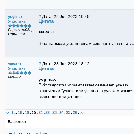
#
Дата: 28 Jun 2023 10:45
yogimax
Цитата
Участник
������
Баргтехайде,
slava31
Германия
В болгарском установявам означает узнаю, а ус
#
Дата: 28 Jun 2023 18:12
slava31
Цитата
Участник
������
Монино
yogimax
В болгарском установявам означает узнаю
в значении "узнаю или узнано" в русском язык
выяснено или узнано
<<
1
18
19
21
22
23
24
25
26
>>
...
.
.
20
.
.
.
.
.
.
.
Ваш ответ