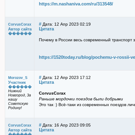
https://m.nashaniva.com/ru/313548/
#
Дата: 12 Апр 2023 02:19
CorvusCorax
Цитата
Автор сайта
������
Почему в России весь современный транспорт
https://1520today.ru/blog/pochemu-v-rossii-v
#
Дата: 12 Апр 2023 17:12
Morozov_S
Цитата
Участник
������
Нижний
CorvusCorax
Новгород, За
Раньше мордочки поездов были добрыми
нашу
Советскую
Это так :) Всё-таки из современных поездов ли
Родину!
#
Дата: 16 Апр 2023 09:05
CorvusCorax
Цитата
Автор сайта
������